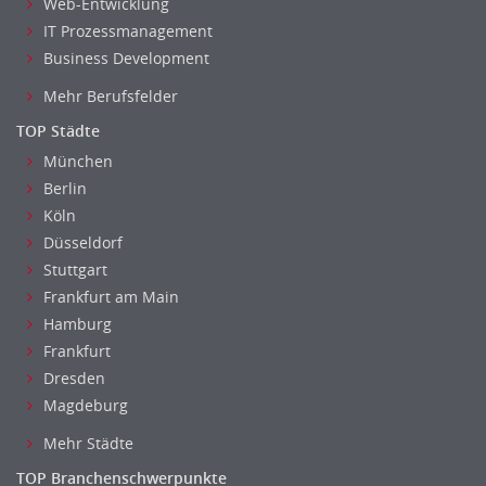
Rechnungswesen
Web-Entwicklung
IT Prozessmanagement
Revision
Business Development
Steuern
Treasury
Mehr Berufsfelder
Wirtschaftsprüfung
TOP Städte
Arbeitssicherheit
München
Montage
Berlin
Beauty, Wellness
Köln
Elektrik, Sanitär, Heizung, Klima
Düsseldorf
Fertigung, Produktion
Stuttgart
Gastronomie, Hotellerie
Frankfurt am Main
Hamburg
Holzhandwerk
Frankfurt
Handwerk, Dienstleistung & Fertigung Leitung, Teamleitung
Dresden
Maler, Lackierer
Magdeburg
Mechaniker
Metallhandwerk
Mehr Städte
Nahrungsmittelherstellung, -verarbeitung
TOP Branchenschwerpunkte