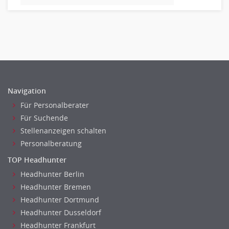
Bildung & Soziales Leitung, Teamleitung
Sozialarbeit
Universität, Fachhochschule
Unterricht: Grundschule
Unterricht: Sekundarstufe
Architektur
Fotografie, Video
Navigation
Grafik- und Kommunikationsdesign
Für Personalberater
Medien-, Screen-, Webdesign
Für Suchende
Modedesign, Schmuckdesign
Stellenanzeigen schalten
Produktdesign, Industriedesign
Personalberatung
Theater, Schauspiel, Musik, Tanz
TOP Headhunter
Beschaffungslogistik
Headhunter Berlin
Disposition
Headhunter Bremen
Einkauf
Headhunter Dortmund
Logistik
Headhunter Dusseldorf
Entsorgungslogistik
Headhunter Frankfurt