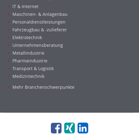
Raumgestaltung
IT & Internet
Reiseverkehr, Touristik
Maschinen- & Anlagenbau
Sicherheitsdienste, Schutzdienste
Personaldienstleistungen
Automatisierungstechnik
Fahrzeugbau & -zulieferer
Elektrotechnik
Bauwesen
Unternehmensberatung
Elektrotechnik, Elektronik
Metallindustrie
Energie und Umwelttechnik
Pharmaindustrie
Entwicklung
Transport & Logistik
Fahrzeugtechnik
Medizintechnik
Fertigungstechnik
Mehr Branchenschwerpunkte
gebaeude-versorgungs-sicherheitstechnik
Kunststofftechnik
Leitung, Teamleitung
Luft- und Raumfahrttechnik
Maschinenbau
Materialwissenschaft
Mechatronik