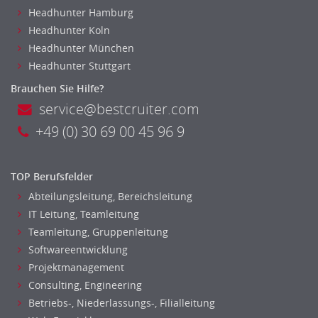
Headhunter Hamburg
Fuhrparkmanagement
Headhunter Koln
Lagerlogistik
Headhunter München
Einkauf, Materialwirtschaft & Logistik Leitung, Teamleitung
Headhunter Stuttgart
Materialwirtschaft
Brauchen Sie Hilfe?
Produktionslogistik
service@bestcruiter.com
Einkauf, Materialwirtschaft & Logistik Prozessmanagement
Supply-Chain-Management
+49 (0) 30 69 00 45 96 9
Anlagenbuchhaltung
Controlling
TOP Berufsfelder
Debitorenbuchhaltung
Abteilungsleitung, Bereichsleitung
Finanzbuchhaltung, Bilanzbuchhaltung
IT Leitung, Teamleitung
Gehaltsbuchhaltung, Lohnbuchhaltung
Teamleitung, Gruppenleitung
Konzernbuchhaltung
Softwareentwicklung
Kreditorenbuchhaltung
Projektmanagement
Finanzen Leitung, Teamleitung
Consulting, Engineering
Finanzen Prozessmanagement
Betriebs-, Niederlassungs-, Filialleitung