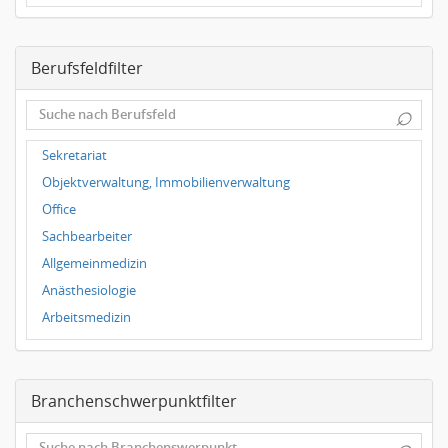
Dresden
Magdeburg
Berufsfeldfilter
Leipzig
Dortmund
⌕
Wuppertal
Hallbergmoos
Sekretariat
Würzburg
Objektverwaltung, Immobilienverwaltung
Grünwald
Office
Ulm
Sachbearbeiter
Bielefeld
Allgemeinmedizin
Hannover
Anästhesiologie
Duisburg
Arbeitsmedizin
Augenheilkunde
Chirurgie
Branchenschwerpunktfilter
Frauenheilkunde, Geburtshilfe
Hals-Nasen-Ohrenheilkunde
⌕