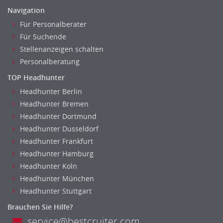
Investment-Banking
Navigation
Kreditanalyse
Für Personalberater
Banken, Finanzdienstleister und Versicherungen Leitung,
Für Suchende
Teamleitung
Stellenanzeigen schalten
Mergers & Acquisitions
Personalberatung
Privatkundengeschäft
TOP Headhunter
Mathematik, Produkt, Statistik
Headhunter Berlin
Versicherung: Sachbearbeitung
Headhunter Bremen
Zahlungsverkehr
Headhunter Dortmund
Ausbilder
Headhunter Dusseldorf
Berufsschule
Headhunter Frankfurt
Erwachsenenbildung
Headhunter Hamburg
Erzieher
Headhunter Koln
Headhunter München
Kindergarten, KiTa, Vorschule
Headhunter Stuttgart
Bildung & Soziales Leitung, Teamleitung
Sozialarbeit
Brauchen Sie Hilfe?
Universität, Fachhochschule
service@bestcruiter.com