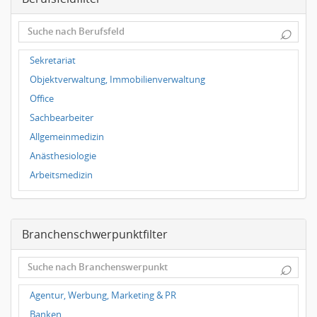
Dortmund
⌕
Wuppertal
Hallbergmoos
Sekretariat
Würzburg
Objektverwaltung, Immobilienverwaltung
Grünwald
Office
Ulm
Sachbearbeiter
Bielefeld
Allgemeinmedizin
Hannover
Anästhesiologie
Duisburg
Arbeitsmedizin
Augenheilkunde
Chirurgie
Branchenschwerpunktfilter
Frauenheilkunde, Geburtshilfe
Hals-Nasen-Ohrenheilkunde
⌕
Hautkrankheiten, Geschlechtskrankheiten
Hygienemedizin, Umweltmedizin
Agentur, Werbung, Marketing & PR
Innere Medizin
Banken