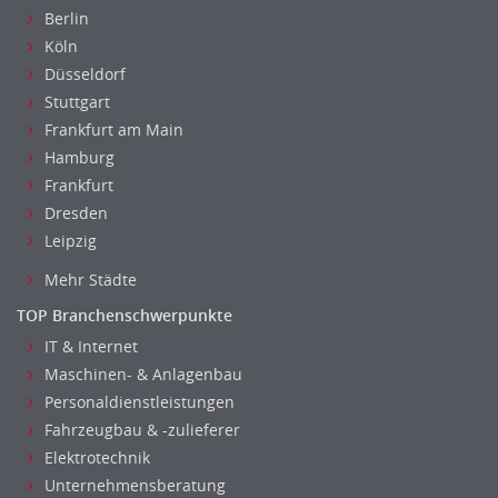
Einkauf, Materialwirtschaft & Logistik Leitung, Teamleitung
Berlin
Materialwirtschaft
Köln
Produktionslogistik
Düsseldorf
Einkauf, Materialwirtschaft & Logistik Prozessmanagement
Stuttgart
Supply-Chain-Management
Frankfurt am Main
Anlagenbuchhaltung
Hamburg
Controlling
Frankfurt
Dresden
Debitorenbuchhaltung
Leipzig
Finanzbuchhaltung, Bilanzbuchhaltung
Gehaltsbuchhaltung, Lohnbuchhaltung
Mehr Städte
Konzernbuchhaltung
TOP Branchenschwerpunkte
Kreditorenbuchhaltung
IT & Internet
Finanzen Leitung, Teamleitung
Maschinen- & Anlagenbau
Finanzen Prozessmanagement
Personaldienstleistungen
Rechnungswesen
Fahrzeugbau & -zulieferer
Revision
Elektrotechnik
Steuern
Unternehmensberatung