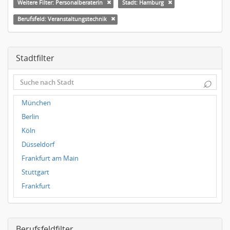
Weitere Filter: Personalberaterin
Stadt: Hamburg
Berufsfeld: Veranstaltungstechnik
Stadtfilter
⌕
München
Berlin
Köln
Düsseldorf
Frankfurt am Main
Stuttgart
Frankfurt
Dresden
Magdeburg
Berufsfeldfilter
Leipzig