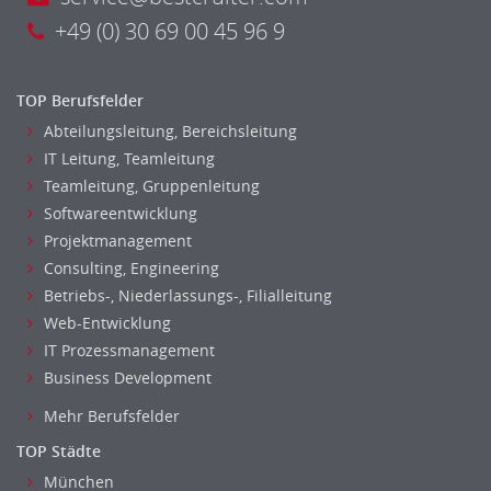
Unterricht: Grundschule
+49 (0) 30 69 00 45 96 9
Unterricht: Sekundarstufe
Architektur
TOP Berufsfelder
Fotografie, Video
Abteilungsleitung, Bereichsleitung
Grafik- und Kommunikationsdesign
IT Leitung, Teamleitung
Medien-, Screen-, Webdesign
Teamleitung, Gruppenleitung
Modedesign, Schmuckdesign
Softwareentwicklung
Produktdesign, Industriedesign
Projektmanagement
Theater, Schauspiel, Musik, Tanz
Consulting, Engineering
Beschaffungslogistik
Betriebs-, Niederlassungs-, Filialleitung
Disposition
Web-Entwicklung
Einkauf
IT Prozessmanagement
Logistik
Business Development
Entsorgungslogistik
Mehr Berufsfelder
Fuhrparkmanagement
TOP Städte
Lagerlogistik
München