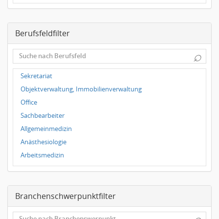
Dresden
Magdeburg
Berufsfeldfilter
Leipzig
Dortmund
⌕
Wuppertal
Hallbergmoos
Sekretariat
Würzburg
Objektverwaltung, Immobilienverwaltung
Grünwald
Office
Ulm
Sachbearbeiter
Bielefeld
Allgemeinmedizin
Hannover
Anästhesiologie
Duisburg
Arbeitsmedizin
Augenheilkunde
Chirurgie
Branchenschwerpunktfilter
Frauenheilkunde, Geburtshilfe
Hals-Nasen-Ohrenheilkunde
⌕