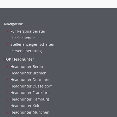
Sozialarbeit
Universität, Fachhochschule
Unterricht: Grundschule
Unterricht: Sekundarstufe
Navigation
Architektur
Für Personalberater
Fotografie, Video
Für Suchende
Stellenanzeigen schalten
Grafik- und Kommunikationsdesign
Personalberatung
Medien-, Screen-, Webdesign
Modedesign, Schmuckdesign
TOP Headhunter
Produktdesign, Industriedesign
Headhunter Berlin
Theater, Schauspiel, Musik, Tanz
Headhunter Bremen
Headhunter Dortmund
Beschaffungslogistik
Headhunter Dusseldorf
Disposition
Headhunter Frankfurt
Einkauf
Headhunter Hamburg
Logistik
Headhunter Koln
Entsorgungslogistik
Headhunter München
Fuhrparkmanagement