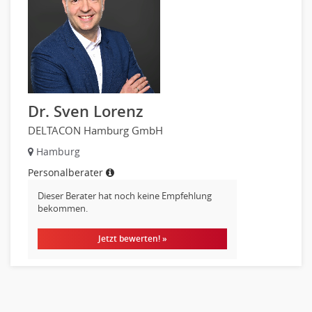
Banken, Finanzdienstleister und Versicherungen Finanzen
Firmenkundengeschäft
Investment-Banking
Kreditanalyse
Banken, Finanzdienstleister und Versicherungen Leitung,
Teamleitung
Dr. Sven Lorenz
Mergers & Acquisitions
Privatkundengeschäft
DELTACON Hamburg GmbH
Mathematik, Produkt, Statistik
Hamburg
Versicherung: Sachbearbeitung
Personalberater
Zahlungsverkehr
Dieser Berater hat noch keine Empfehlung
Ausbilder
bekommen.
Berufsschule
Jetzt bewerten! »
Erwachsenenbildung
Erzieher
Kindergarten, KiTa, Vorschule
Bildung & Soziales Leitung, Teamleitung