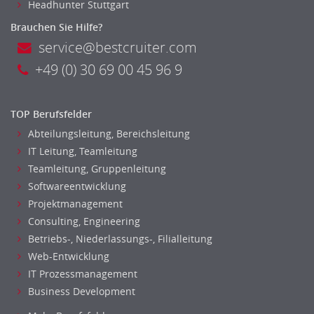
Headhunter Stuttgart
Lagerlogistik
Brauchen Sie Hilfe?
Einkauf, Materialwirtschaft & Logistik Leitung, Teamleitung
service@bestcruiter.com
Materialwirtschaft
+49 (0) 30 69 00 45 96 9
Produktionslogistik
Einkauf, Materialwirtschaft & Logistik Prozessmanagement
Supply-Chain-Management
TOP Berufsfelder
Anlagenbuchhaltung
Abteilungsleitung, Bereichsleitung
Controlling
IT Leitung, Teamleitung
Debitorenbuchhaltung
Teamleitung, Gruppenleitung
Finanzbuchhaltung, Bilanzbuchhaltung
Softwareentwicklung
Gehaltsbuchhaltung, Lohnbuchhaltung
Projektmanagement
Consulting, Engineering
Konzernbuchhaltung
Betriebs-, Niederlassungs-, Filialleitung
Kreditorenbuchhaltung
Web-Entwicklung
Finanzen Leitung, Teamleitung
IT Prozessmanagement
Finanzen Prozessmanagement
Business Development
Rechnungswesen