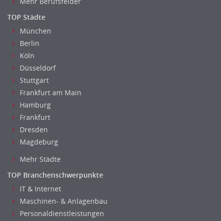
Mehr Berufsfelder
Revision
Steuern
TOP Städte
Treasury
München
Wirtschaftsprüfung
Berlin
Arbeitssicherheit
Köln
Düsseldorf
Montage
Stuttgart
Beauty, Wellness
Frankfurt am Main
Elektrik, Sanitär, Heizung, Klima
Hamburg
Fertigung, Produktion
Frankfurt
Gastronomie, Hotellerie
Dresden
Holzhandwerk
Magdeburg
Handwerk, Dienstleistung & Fertigung Leitung, Teamleitung
Mehr Städte
Maler, Lackierer
Mechaniker
TOP Branchenschwerpunkte
Metallhandwerk
IT & Internet
Maschinen- & Anlagenbau
Nahrungsmittelherstellung, -verarbeitung
Personaldienstleistungen
Raumgestaltung