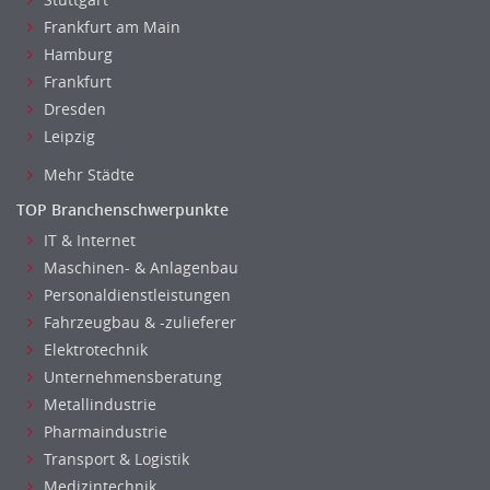
Frankfurt am Main
Einkauf
Hamburg
Logistik
Frankfurt
Entsorgungslogistik
Dresden
Fuhrparkmanagement
Leipzig
Lagerlogistik
Mehr Städte
Einkauf, Materialwirtschaft & Logistik Leitung, Teamleitung
Materialwirtschaft
TOP Branchenschwerpunkte
Produktionslogistik
IT & Internet
Einkauf, Materialwirtschaft & Logistik Prozessmanagement
Maschinen- & Anlagenbau
Supply-Chain-Management
Personaldienstleistungen
Fahrzeugbau & -zulieferer
Anlagenbuchhaltung
Elektrotechnik
Controlling
Unternehmensberatung
Debitorenbuchhaltung
Metallindustrie
Finanzbuchhaltung, Bilanzbuchhaltung
Pharmaindustrie
Gehaltsbuchhaltung, Lohnbuchhaltung
Transport & Logistik
Konzernbuchhaltung
Medizintechnik