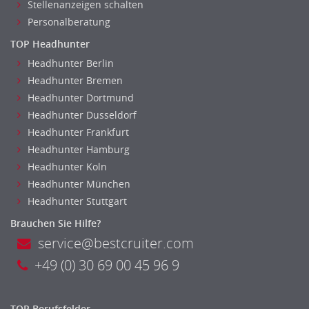
Stellenanzeigen schalten
Asset-/Fonds-Management
Personalberatung
Börsenhandel
TOP Headhunter
Banken, Finanzdienstleister und Versicherungen Compliance,
Sicherheit
Headhunter Berlin
Headhunter Bremen
Banken, Finanzdienstleister und Versicherungen Finanzen
Headhunter Dortmund
Firmenkundengeschäft
Headhunter Dusseldorf
Investment-Banking
Headhunter Frankfurt
Kreditanalyse
Headhunter Hamburg
Banken, Finanzdienstleister und Versicherungen Leitung,
Headhunter Koln
Teamleitung
Headhunter München
Mergers & Acquisitions
Headhunter Stuttgart
Privatkundengeschäft
Brauchen Sie Hilfe?
Mathematik, Produkt, Statistik
service@bestcruiter.com
Versicherung: Sachbearbeitung
+49 (0) 30 69 00 45 96 9
Zahlungsverkehr
Ausbilder
Berufsschule
TOP Berufsfelder