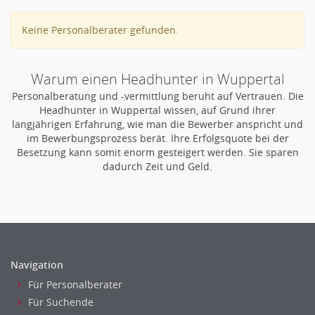
Mediaplanung
Personaldienstleistungen
Online-Marketing
Pharmaindustrie
Keine Personalberater gefunden.
PR, Unternehmenskommunikation
Recht
Produktmanagement
Telekommunikation
Warum einen Headhunter in Wuppertal
Strategisches Marketing
Textilien & Bekleidung
Personalberatung und -vermittlung beruht auf Vertrauen. Die
Vertriebsmarketing
Transport & Logistik
Headhunter in Wuppertal wissen, auf Grund ihrer
Human Resources
langjährigen Erfahrung, wie man die Bewerber anspricht und
Unternehmensberatung
Personal Leitung, Teamleitung
im Bewerbungsprozess berät. Ihre Erfolgsquote bei der
Versicherungen
Besetzung kann somit enorm gesteigert werden. Sie sparen
rec2rec
Naturwissenschaften & Forschung
dadurch Zeit und Geld.
Recruiting, Personalmarketing
Referent
Anwaltschaft
Justiziariat, Rechtsabteilung
Notar-, Justizfachangestellter, Anwaltsfachgehilfe
Navigation
Notariat
Für Personalberater
Analyst
Für Suchende
Anlageberatung, Vermögensberatung