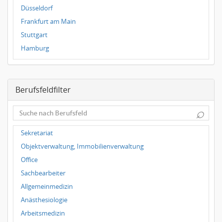
Düsseldorf
Frankfurt am Main
Stuttgart
Hamburg
Frankfurt
Dresden
Berufsfeldfilter
Magdeburg
Leipzig
⌕
Dortmund
Hallbergmoos
Sekretariat
Würzburg
Objektverwaltung, Immobilienverwaltung
Grünwald
Office
Ulm
Sachbearbeiter
Bielefeld
Allgemeinmedizin
Hannover
Anästhesiologie
Duisburg
Arbeitsmedizin