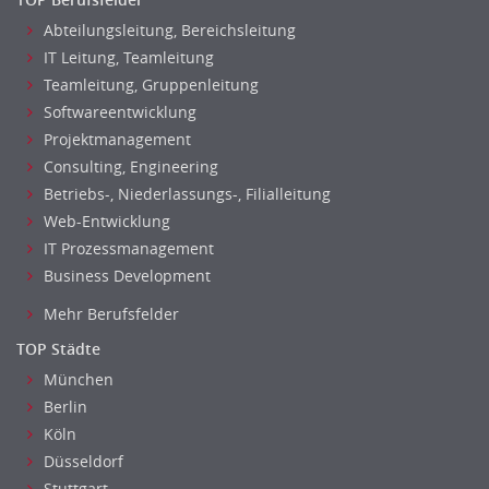
Erwachsenenbildung
Abteilungsleitung, Bereichsleitung
Erzieher
IT Leitung, Teamleitung
Kindergarten, KiTa, Vorschule
Teamleitung, Gruppenleitung
Bildung & Soziales Leitung, Teamleitung
Softwareentwicklung
Sozialarbeit
Projektmanagement
Universität, Fachhochschule
Consulting, Engineering
Unterricht: Grundschule
Betriebs-, Niederlassungs-, Filialleitung
Web-Entwicklung
Unterricht: Sekundarstufe
IT Prozessmanagement
Architektur
Business Development
Fotografie, Video
Grafik- und Kommunikationsdesign
Mehr Berufsfelder
Medien-, Screen-, Webdesign
TOP Städte
Modedesign, Schmuckdesign
München
Produktdesign, Industriedesign
Berlin
Theater, Schauspiel, Musik, Tanz
Köln
Beschaffungslogistik
Düsseldorf
Disposition
Stuttgart