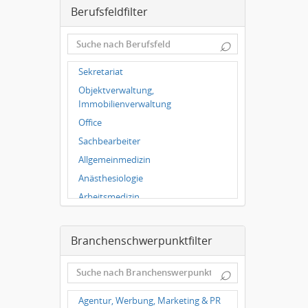
Berufsfeldfilter
Magdeburg
Leipzig
⌕
Dortmund
Hallbergmoos
Sekretariat
Würzburg
Objektverwaltung,
Grünwald
Immobilienverwaltung
Bielefeld
Office
Hannover
Sachbearbeiter
Duisburg
Allgemeinmedizin
Anästhesiologie
Arbeitsmedizin
Augenheilkunde
Chirurgie
Branchenschwerpunktfilter
Frauenheilkunde, Geburtshilfe
⌕
Hals-Nasen-Ohrenheilkunde
Hautkrankheiten,
Agentur, Werbung, Marketing & PR
Geschlechtskrankheiten