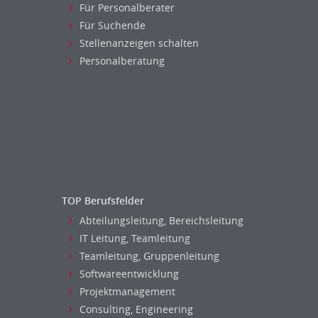
Für Personalberater
Transport & Logistik
Produktmanagement
Für Suchende
Unternehmensberatung
Strategisches Marketing
Stellenanzeigen schalten
Versicherungen
Vertriebsmarketing
Personalberatung
Naturwissenschaften & Forschung
Human Resources
Personal Leitung, Teamleitung
rec2rec
Recruiting, Personalmarketing
Referent
Anwaltschaft
Justiziariat, Rechtsabteilung
TOP Berufsfelder
Notar-, Justizfachangestellter,
Abteilungsleitung, Bereichsleitung
Anwaltsfachgehilfe
IT Leitung, Teamleitung
Notariat
Teamleitung, Gruppenleitung
Analyst
Softwareentwicklung
Anlageberatung, Vermögensberatung
Projektmanagement
Asset-/Fonds-Management
Consulting, Engineering
Börsenhandel