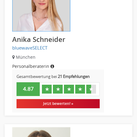
Pharmaberater
Pre-Sales
Telesales
Verkauf (Handel)
Anika Schneider
bluewaveSELECT
München
Personalberaterin
Gesamtbewertung bei
21 Empfehlungen
4.87
★
★
★
★
★
Jetzt bewerten! »