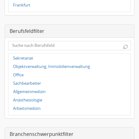
Frankfurt
Dresden
Magdeburg
Berufsfeldfilter
Leipzig
Dortmund
⌕
Wuppertal
Hallbergmoos
Sekretariat
Würzburg
Objektverwaltung, Immobilienverwaltung
Grünwald
Office
Ulm
Sachbearbeiter
Bielefeld
Allgemeinmedizin
Hannover
Anästhesiologie
Duisburg
Arbeitsmedizin
Augenheilkunde
Chirurgie
Branchenschwerpunktfilter
Frauenheilkunde, Geburtshilfe