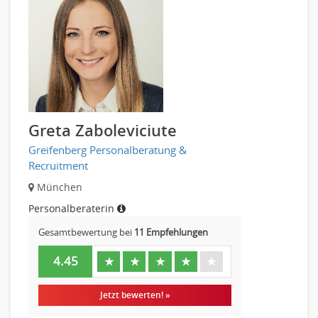
Greta Zaboleviciute
Greifenberg Personalberatung &
Recruitment
München
Personalberaterin
Gesamtbewertung bei
11 Empfehlungen
4.45
★
★
★
★
★
Jetzt bewerten! »