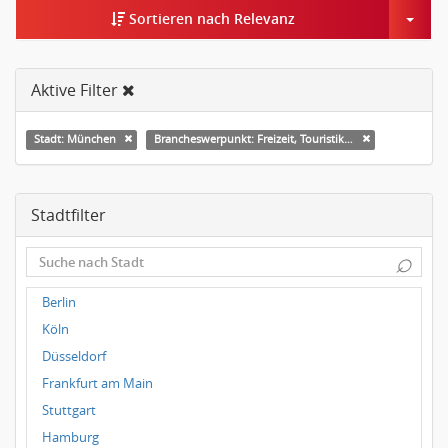
Togg
Sortieren nach Relevanz
Aktive Filter
Stadt: München
Brancheswerpunkt: Freizeit, Touristik, Kultur & Sport
Stadtfilter
⌕
Berlin
Köln
Düsseldorf
Frankfurt am Main
Stuttgart
Hamburg