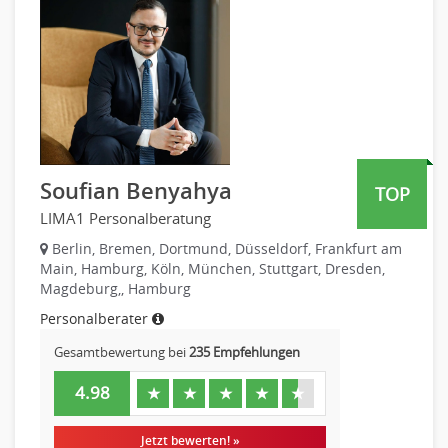
Produktmanagement
Recht
Strategisches Marketing
Telekommunikation
Vertriebsmarketing
Textilien & Bekleidung
Human Resources
Transport & Logistik
Personal Leitung, Teamleitung
Unternehmensberatung
rec2rec
Versicherungen
Recruiting, Personalmarketing
Naturwissenschaften & Forschung
Soufian Benyahya
TOP
Referent
LIMA1 Personalberatung
Anwaltschaft
Justiziariat, Rechtsabteilung
Berlin, Bremen, Dortmund, Düsseldorf, Frankfurt am
Main, Hamburg, Köln, München, Stuttgart, Dresden,
Notar-, Justizfachangestellter, Anwaltsfachgehilfe
Magdeburg,, Hamburg
Notariat
Personalberater
Richter, Justizbeamte
Gesamtbewertung bei
235 Empfehlungen
Analyst
Anlageberatung, Vermögensberatung
4.98
★
★
★
★
★
Asset-/Fonds-Management
Börsenhandel
Jetzt bewerten! »