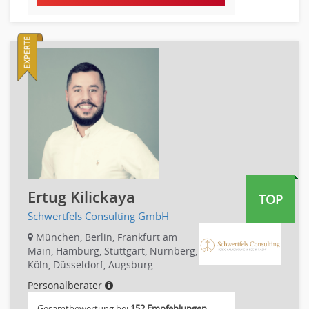
Banken, Finanzdienstleister und Versicherungen Compliance,
Sicherheit
Banken, Finanzdienstleister und Versicherungen Finanzen
Firmenkundengeschäft
Investment-Banking
Kreditanalyse
Banken, Finanzdienstleister und Versicherungen Leitung,
Teamleitung
Mergers & Acquisitions
Privatkundengeschäft
Mathematik, Produkt, Statistik
Ertug Kilickaya
TOP
Versicherung: Sachbearbeitung
Schwertfels Consulting GmbH
Zahlungsverkehr
München, Berlin, Frankfurt am
Ausbilder
Main, Hamburg, Stuttgart, Nürnberg,
Berufsschule
Köln, Düsseldorf, Augsburg
Erwachsenenbildung
Personalberater
Erzieher
Gesamtbewertung bei
152 Empfehlungen