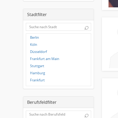
Stadtfilter
⌕
Berlin
Köln
Düsseldorf
Frankfurt am Main
Stuttgart
Hamburg
Frankfurt
Dresden
Magdeburg
Berufsfeldfilter
Leipzig
Dortmund
⌕
Wuppertal