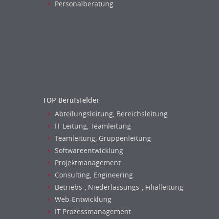
Personalberatung
Versicherungen
Human Resources
Naturwissenschaften & Forschung
Personal Leitung, Teamleitung
rec2rec
Recruiting, Personalmarketing
Referent
Anwaltschaft
Justiziariat, Rechtsabteilung
TOP Berufsfelder
Notar-, Justizfachangestellter,
Abteilungsleitung, Bereichsleitung
Anwaltsfachgehilfe
IT Leitung, Teamleitung
Notariat
Teamleitung, Gruppenleitung
Richter, Justizbeamte
Softwareentwicklung
Analyst
Projektmanagement
Anlageberatung, Vermögensberatung
Consulting, Engineering
Asset-/Fonds-Management
Betriebs-, Niederlassungs-, Filialleitung
Börsenhandel
Web-Entwicklung
Banken, Finanzdienstleister und
IT Prozessmanagement
Versicherungen Compliance, Sicherheit