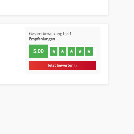
Gesamtbewertung bei
1
Empfehlungen
5.00
★
★
★
★
★
Jetzt bewerten! »