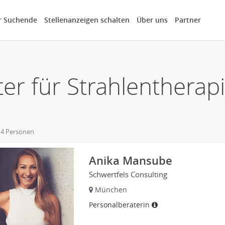
r Suchende
Stellenanzeigen schalten
Über uns
Partner
er für Strahlenthera
 4 Personen
own
Anika Mansube
Schwertfels Consulting
München
Personalberaterin