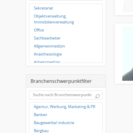
Hallbergmoos
Sekretariat
Würzburg
Objektverwaltung,
Grünwald
Immobilienverwaltung
Ulm
Office
Bielefeld
Sachbearbeiter
Hannover
Allgemeinmedizin
Duisburg
Anästhesiologie
Arbeitsmedizin
Augenheilkunde
Chirurgie
Branchenschwerpunktfilter
Frauenheilkunde, Geburtshilfe
⌕
Hals-Nasen-Ohrenheilkunde
Hautkrankheiten,
Agentur, Werbung, Marketing & PR
Geschlechtskrankheiten
Banken
Hygienemedizin, Umweltmedizin
Baugewerbe/-industrie
Innere Medizin
Bergbau
Kieferchirurgie, Mundchirurgie,