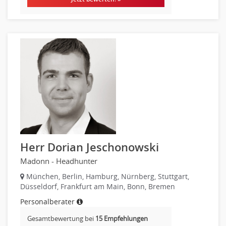
Lagerlogistik
Einkauf, Materialwirtschaft & Logistik Leitung, Teamleitung
Materialwirtschaft
Produktionslogistik
Einkauf, Materialwirtschaft & Logistik Prozessmanagement
Supply-Chain-Management
Anlagenbuchhaltung
Controlling
Debitorenbuchhaltung
Finanzbuchhaltung, Bilanzbuchhaltung
Gehaltsbuchhaltung, Lohnbuchhaltung
Herr Dorian Jeschonowski
Konzernbuchhaltung
Madonn - Headhunter
Kreditorenbuchhaltung
München, Berlin, Hamburg, Nürnberg, Stuttgart,
Finanzen Leitung, Teamleitung
Düsseldorf, Frankfurt am Main, Bonn, Bremen
Finanzen Prozessmanagement
Personalberater
Rechnungswesen
Gesamtbewertung bei
15 Empfehlungen
Revision