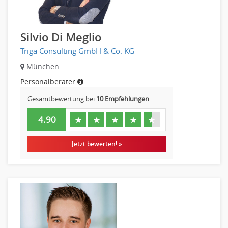
Helpdesk
IT Leitung, Teamleitung
Projektmanagement
Silvio Di Meglio
IT Prozessmanagement
Triga Consulting GmbH & Co. KG
Qualitätssicherung, Qualitätsprüfung
München
SAP/ERP-Beratung, Entwicklung
Personalberater
Security
Softwareentwicklung
Gesamtbewertung bei
10 Empfehlungen
Systemadministration, Netzwerkadministration
4.90
★
★
★
★
★
Training
Web-Entwicklung
Jetzt bewerten! »
Wirtschaftsinformatik
Biologie
Biotechnologie
Chemie
Geowissenschaften
Pharmazie