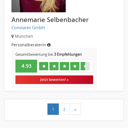
Annemarie Selbenbacher
Constares GmbH
München
Personalberaterin
Gesamtbewertung bei
3 Empfehlungen
4.93
★
★
★
★
★
Jetzt bewerten! »
1
2
»