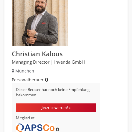
Gesundheits- und Krankenpflege
Hebamme, Entbindungshelfer
Heilerziehungspfleger
Logopädie
Pflegehelfer
Physiotherapie
Christian Kalous
Sanitätsdienst, ambulanter Dienst
Managing Director | Invenda GmbH
Strahlentherapie
München
Außendienst
Immobilienmakler
Personalberater
Innendienst, Sachbearbeitung
Dieser Berater hat noch keine Empfehlung
bekommen.
Kundenservice
Vertrieb & Verkauf Leitung, Teamleitung
Jetzt bewerten! »
Pharmaberater
Mitglied in:
Pre-Sales
Telesales