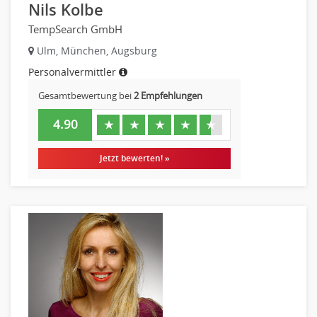
Nils Kolbe
TempSearch GmbH
Ulm, München, Augsburg
Personalvermittler
Gesamtbewertung bei
2 Empfehlungen
4.90
★
★
★
★
★
Jetzt bewerten! »