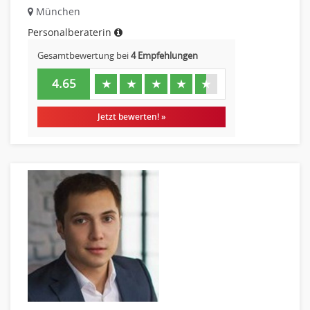
München
Personalberaterin
Gesamtbewertung bei
4 Empfehlungen
4.65
★
★
★
★
★
Jetzt bewerten! »