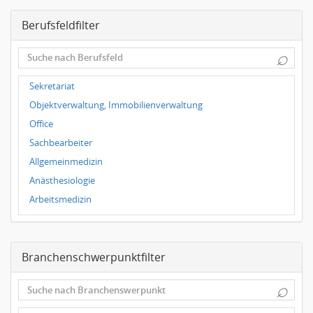
Magdeburg
Berufsfeldfilter
Leipzig
Dortmund
⌕
Wuppertal
Hallbergmoos
Sekretariat
Würzburg
Objektverwaltung, Immobilienverwaltung
Grünwald
Office
Ulm
Sachbearbeiter
Bielefeld
Allgemeinmedizin
Hannover
Anästhesiologie
Duisburg
Arbeitsmedizin
Augenheilkunde
Chirurgie
Branchenschwerpunktfilter
Frauenheilkunde, Geburtshilfe
Hals-Nasen-Ohrenheilkunde
⌕
Hautkrankheiten, Geschlechtskrankheiten
Hygienemedizin, Umweltmedizin