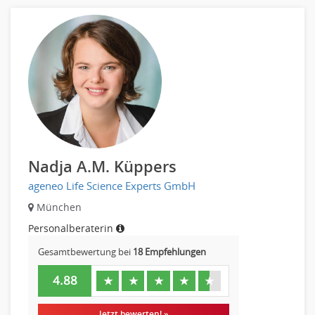
Sozialarbeit
Universität, Fachhochschule
Unterricht: Grundschule
Unterricht: Sekundarstufe
Architektur
Fotografie, Video
Grafik- und Kommunikationsdesign
Medien-, Screen-, Webdesign
Modedesign, Schmuckdesign
Nadja A.M. Küppers
Produktdesign, Industriedesign
ageneo Life Science Experts GmbH
Theater, Schauspiel, Musik, Tanz
München
Beschaffungslogistik
Personalberaterin
Disposition
Einkauf
Gesamtbewertung bei
18 Empfehlungen
Logistik
4.88
★
★
★
★
★
Entsorgungslogistik
Fuhrparkmanagement
Jetzt bewerten! »