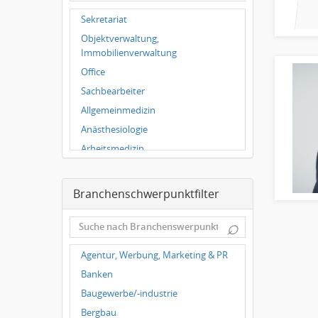
Hallbergmoos
Sekretariat
Würzburg
Objektverwaltung,
Grünwald
Immobilienverwaltung
Ulm
Office
Bielefeld
Sachbearbeiter
Hannover
Allgemeinmedizin
Duisburg
Anästhesiologie
Arbeitsmedizin
Augenheilkunde
Chirurgie
Branchenschwerpunktfilter
Frauenheilkunde, Geburtshilfe
⌕
Hals-Nasen-Ohrenheilkunde
Hautkrankheiten,
Agentur, Werbung, Marketing & PR
Geschlechtskrankheiten
Banken
Hygienemedizin, Umweltmedizin
Baugewerbe/-industrie
Innere Medizin
Bergbau
Kieferchirurgie, Mundchirurgie,