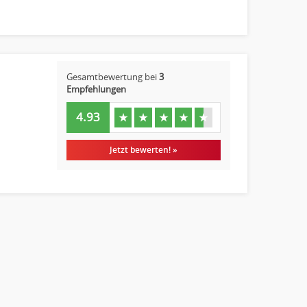
Gesamtbewertung bei
3
Empfehlungen
4.93
★
★
★
★
★
Jetzt bewerten! »