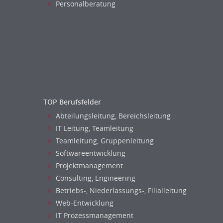
Personalberatung
Versicherungen
Human Resources
Naturwissenschaften & Forschung
Personal Leitung, Teamleitung
rec2rec
Recruiting, Personalmarketing
Referent
Anwaltschaft
Justiziariat, Rechtsabteilung
TOP Berufsfelder
Notar-, Justizfachangestellter,
Abteilungsleitung, Bereichsleitung
Anwaltsfachgehilfe
IT Leitung, Teamleitung
Notariat
Teamleitung, Gruppenleitung
Richter, Justizbeamte
Softwareentwicklung
Analyst
Projektmanagement
Anlageberatung, Vermögensberatung
Consulting, Engineering
Asset-/Fonds-Management
Betriebs-, Niederlassungs-, Filialleitung
Börsenhandel
Web-Entwicklung
Banken, Finanzdienstleister und
IT Prozessmanagement
Versicherungen Compliance, Sicherheit