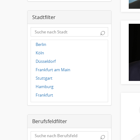
Stadtfilter
⌕
Berlin
Köln
Düsseldorf
Frankfurt am Main
Stuttgart
Hamburg
Frankfurt
Dresden
Magdeburg
Berufsfeldfilter
Leipzig
Dortmund
⌕
Wuppertal