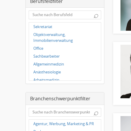
Berufsfeldfilter
Leipzig
Dortmund
⌕
Wuppertal
Hallbergmoos
Sekretariat
Würzburg
Objektverwaltung,
Grünwald
Immobilienverwaltung
Ulm
Office
Bielefeld
Sachbearbeiter
Hannover
Allgemeinmedizin
Duisburg
Anästhesiologie
Arbeitsmedizin
Augenheilkunde
Chirurgie
Branchenschwerpunktfilter
Frauenheilkunde, Geburtshilfe
⌕
Hals-Nasen-Ohrenheilkunde
Hautkrankheiten,
Agentur, Werbung, Marketing & PR
Geschlechtskrankheiten