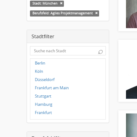
Stadt: München
Berufsfeld: Agiles Projektmanagement
Stadtfilter
⌕
Berlin
Köln
Düsseldorf
Frankfurt am Main
Stuttgart
Hamburg
Frankfurt
Dresden
Magdeburg