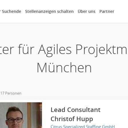
r Suchende
Stellenanzeigen schalten
Über uns
Partner
er für Agiles Projek
München
 17 Personen
own
Lead Consultant
Christof Hupp
Citrus Specialized Staffing GmbH