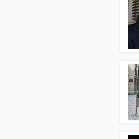
Produktmanagement
Transport & Logistik
Strategisches Marketing
Unternehmensberatung
Vertriebsmarketing
Versicherungen
Human Resources
Naturwissenschaften & Forschung
Personal Leitung, Teamleitung
rec2rec
Recruiting, Personalmarketing
Referent
Anwaltschaft
Justiziariat, Rechtsabteilung
Notar-, Justizfachangestellter,
Anwaltsfachgehilfe
Notariat
Richter, Justizbeamte
Analyst
Anlageberatung, Vermögensberatung
Asset-/Fonds-Management