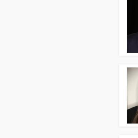
Börsenhandel
Banken, Finanzdienstleister und
Versicherungen Compliance, Sicherheit
Banken, Finanzdienstleister und
Versicherungen Finanzen
Firmenkundengeschäft
Investment-Banking
Kreditanalyse
Banken, Finanzdienstleister und
Versicherungen Leitung, Teamleitung
Mergers & Acquisitions
Privatkundengeschäft
Mathematik, Produkt, Statistik
Versicherung: Sachbearbeitung
Zahlungsverkehr
Ausbilder
Berufsschule