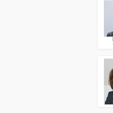
Erwachsenenbildung
Erzieher
Kindergarten, KiTa, Vorschule
Bildung & Soziales Leitung,
Teamleitung
Sozialarbeit
Universität, Fachhochschule
Unterricht: Grundschule
Unterricht: Sekundarstufe
Architektur
Fotografie, Video
Grafik- und Kommunikationsdesign
Medien-, Screen-, Webdesign
Modedesign, Schmuckdesign
Produktdesign, Industriedesign
Theater, Schauspiel, Musik, Tanz
Beschaffungslogistik