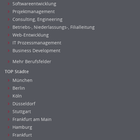
Maschinenbau
Softwareentwicklung
Materialwissenschaft
Projektmanagement
Consulting, Engineering
Mechatronik
Betriebs-, Niederlassungs-, Filialleitung
Medizintechnik
Web-Entwicklung
Optiker, Akustiker
IT Prozessmanagement
Brandschutz
Business Development
Prozessmanagement
Mehr Berufsfelder
Qualitätsmanagement
Technische Dokumentation
TOP Städte
Technischer Systemplaner, Bauzeichner
München
Veranstaltungstechnik
Berlin
Verfahrenstechnik
Köln
Düsseldorf
Vertriebsingenieur
Stuttgart
Wirtschaftsingenieur
Frankfurt am Main
Anwendungsadministration
Hamburg
Consulting, Engineering
Frankfurt
Data Warehouse, Business Intelligence