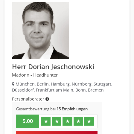
PR, Unternehmenskommunikation
Pharmaindustrie
Produktmanagement
Recht
Strategisches Marketing
Telekommunikation
Vertriebsmarketing
Textilien & Bekleidung
Human Resources
Transport & Logistik
Personal Leitung, Teamleitung
Unternehmensberatung
rec2rec
Versicherungen
Recruiting, Personalmarketing
Naturwissenschaften & Forschung
Herr Dorian Jeschonowski
Referent
Madonn - Headhunter
Anwaltschaft
Justiziariat, Rechtsabteilung
München, Berlin, Hamburg, Nürnberg, Stuttgart,
Düsseldorf, Frankfurt am Main, Bonn, Bremen
Notar-, Justizfachangestellter, Anwaltsfachgehilfe
Personalberater
Notariat
Richter, Justizbeamte
Gesamtbewertung bei
15 Empfehlungen
Analyst
5.00
★
★
★
★
★
Anlageberatung, Vermögensberatung
Asset-/Fonds-Management