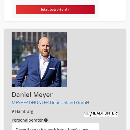
Erzieher
Jetzt bewerten! »
Kindergarten, KiTa, Vorschule
Bildung & Soziales Leitung, Teamleitung
Sozialarbeit
Universität, Fachhochschule
Unterricht: Grundschule
Unterricht: Sekundarstufe
Architektur
Fotografie, Video
Grafik- und Kommunikationsdesign
Medien-, Screen-, Webdesign
Modedesign, Schmuckdesign
Daniel Meyer
Produktdesign, Industriedesign
MEYHEADHUNTER Deutschland GmbH
Theater, Schauspiel, Musik, Tanz
Hamburg
Beschaffungslogistik
Personalberater
Disposition
Dieser Berater hat noch keine Empfehlung