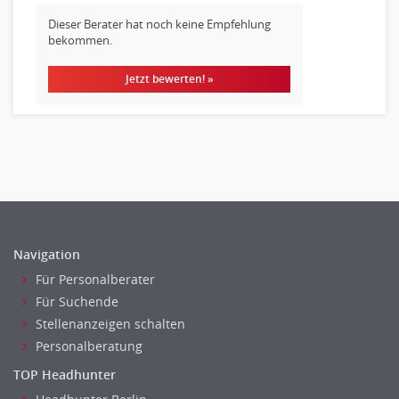
Finanzen Leitung, Teamleitung
Dieser Berater hat noch keine Empfehlung
Finanzen Prozessmanagement
bekommen.
Rechnungswesen
Jetzt bewerten! »
Revision
Steuern
Treasury
Wirtschaftsprüfung
Arbeitssicherheit
Montage
Beauty, Wellness
Elektrik, Sanitär, Heizung, Klima
Navigation
Fertigung, Produktion
Für Personalberater
Gastronomie, Hotellerie
Für Suchende
Stellenanzeigen schalten
Holzhandwerk
Personalberatung
Handwerk, Dienstleistung & Fertigung Leitung, Teamleitung
Maler, Lackierer
TOP Headhunter
Mechaniker