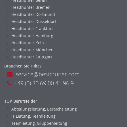
Headhunter Berlin
Metallhandwerk
Headhunter Bremen
Headhunter Dortmund
Nahrungsmittelherstellung, -verarbeitung
Headhunter Dusseldorf
Raumgestaltung
Headhunter Frankfurt
Reiseverkehr, Touristik
Headhunter Hamburg
Sicherheitsdienste, Schutzdienste
Headhunter Koln
Automatisierungstechnik
Headhunter München
Bauwesen
Headhunter Stuttgart
Elektrotechnik, Elektronik
Brauchen Sie Hilfe?
Energie und Umwelttechnik
service@bestcruiter.com
Entwicklung
+49 (0) 30 69 00 45 96 9
Fahrzeugtechnik
Fertigungstechnik
gebaeude-versorgungs-sicherheitstechnik
TOP Berufsfelder
Kunststofftechnik
Abteilungsleitung, Bereichsleitung
Leitung, Teamleitung
IT Leitung, Teamleitung
Luft- und Raumfahrttechnik
Teamleitung, Gruppenleitung