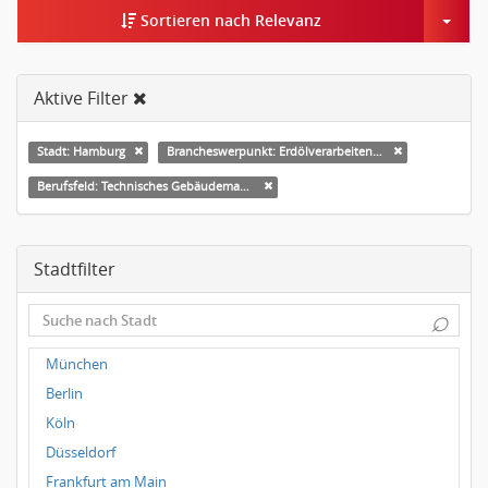
Togg
Sortieren nach Relevanz
Aktive Filter
Stadt: Hamburg
Brancheswerpunkt: Erdölverarbeitende Industrie
Berufsfeld: Technisches Gebäudemanagement (TGM)
Stadtfilter
⌕
München
Berlin
Köln
Düsseldorf
Frankfurt am Main