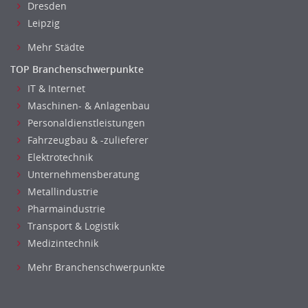
Dresden
Datenbanken
Leipzig
Embedded Systems
Mehr Städte
Helpdesk
IT Leitung, Teamleitung
TOP Branchenschwerpunkte
Projektmanagement
IT & Internet
Maschinen- & Anlagenbau
IT Prozessmanagement
Personaldienstleistungen
Qualitätssicherung, Qualitätsprüfung
Fahrzeugbau & -zulieferer
SAP/ERP-Beratung, Entwicklung
Elektrotechnik
Security
Unternehmensberatung
Softwareentwicklung
Metallindustrie
Systemadministration, Netzwerkadministration
Pharmaindustrie
Training
Transport & Logistik
Web-Entwicklung
Medizintechnik
Wirtschaftsinformatik
Mehr Branchenschwerpunkte
Biologie
Biotechnologie