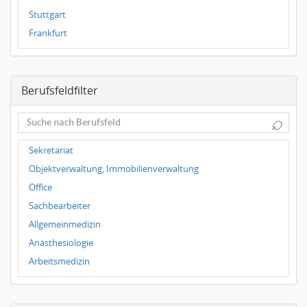
Stuttgart
Frankfurt
Dresden
Magdeburg
Berufsfeldfilter
Leipzig
Dortmund
⌕
Wuppertal
Hallbergmoos
Sekretariat
Würzburg
Objektverwaltung, Immobilienverwaltung
Grünwald
Office
Ulm
Sachbearbeiter
Bielefeld
Allgemeinmedizin
Hannover
Anästhesiologie
Duisburg
Arbeitsmedizin
Augenheilkunde
Chirurgie