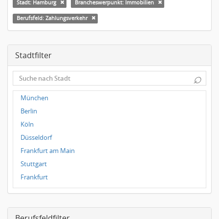
Stadt: Hamburg
Brancheswerpunkt: Immobilien
Berufsfeld: Zahlungsverkehr
Stadtfilter
⌕
München
Berlin
Köln
Düsseldorf
Frankfurt am Main
Stuttgart
Frankfurt
Dresden
Magdeburg
Berufsfeldfilter
Leipzig