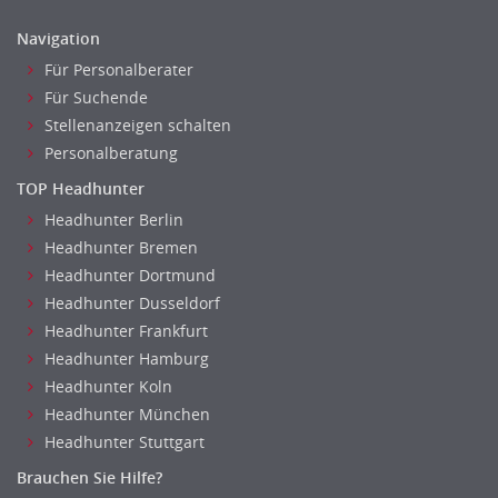
Personal Leitung, Teamleitung
Unternehmensberatung
Navigation
rec2rec
Versicherungen
Für Personalberater
Recruiting, Personalmarketing
Naturwissenschaften & Forschung
Für Suchende
Referent
Stellenanzeigen schalten
Anwaltschaft
Personalberatung
Justiziariat, Rechtsabteilung
TOP Headhunter
Notar-, Justizfachangestellter, Anwaltsfachgehilfe
Headhunter Berlin
Notariat
Headhunter Bremen
Richter, Justizbeamte
Headhunter Dortmund
Analyst
Headhunter Dusseldorf
Anlageberatung, Vermögensberatung
Headhunter Frankfurt
Asset-/Fonds-Management
Headhunter Hamburg
Börsenhandel
Headhunter Koln
Banken, Finanzdienstleister und Versicherungen Compliance,
Headhunter München
Sicherheit
Headhunter Stuttgart
Banken, Finanzdienstleister und Versicherungen Finanzen
Brauchen Sie Hilfe?
Firmenkundengeschäft