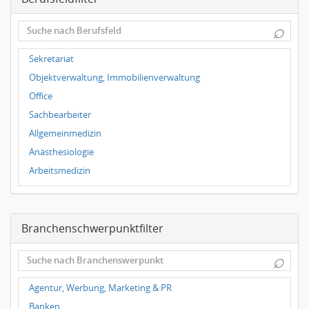
Dortmund
⌕
Wuppertal
Hallbergmoos
Sekretariat
Würzburg
Objektverwaltung, Immobilienverwaltung
Grünwald
Office
Ulm
Sachbearbeiter
Bielefeld
Allgemeinmedizin
Hannover
Anästhesiologie
Duisburg
Arbeitsmedizin
Augenheilkunde
Chirurgie
Branchenschwerpunktfilter
Frauenheilkunde, Geburtshilfe
Hals-Nasen-Ohrenheilkunde
⌕
Hautkrankheiten, Geschlechtskrankheiten
Hygienemedizin, Umweltmedizin
Agentur, Werbung, Marketing & PR
Innere Medizin
Banken