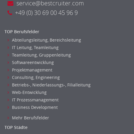
service@bestcruiter.com
Investment-Banking
+49 (0) 30 69 00 45 96 9
Kreditanalyse
Banken, Finanzdienstleister und Versicherungen Leitung,
Teamleitung
TOP Berufsfelder
Mergers & Acquisitions
Abteilungsleitung, Bereichsleitung
Privatkundengeschäft
IT Leitung, Teamleitung
Mathematik, Produkt, Statistik
Teamleitung, Gruppenleitung
Versicherung: Sachbearbeitung
Softwareentwicklung
Ausbilder
Projektmanagement
Berufsschule
Consulting, Engineering
Erwachsenenbildung
Betriebs-, Niederlassungs-, Filialleitung
Erzieher
Web-Entwicklung
Kindergarten, KiTa, Vorschule
IT Prozessmanagement
Business Development
Bildung & Soziales Leitung, Teamleitung
Sozialarbeit
Mehr Berufsfelder
Universität, Fachhochschule
TOP Städte
Unterricht: Grundschule