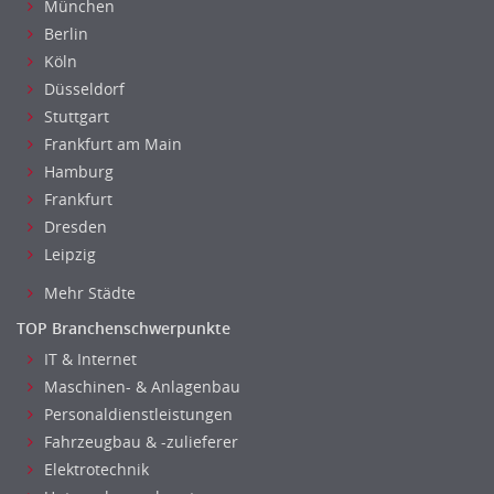
München
Unterricht: Sekundarstufe
Berlin
Architektur
Köln
Fotografie, Video
Düsseldorf
Grafik- und Kommunikationsdesign
Stuttgart
Medien-, Screen-, Webdesign
Frankfurt am Main
Modedesign, Schmuckdesign
Hamburg
Frankfurt
Produktdesign, Industriedesign
Dresden
Theater, Schauspiel, Musik, Tanz
Leipzig
Beschaffungslogistik
Disposition
Mehr Städte
Einkauf
TOP Branchenschwerpunkte
Logistik
IT & Internet
Entsorgungslogistik
Maschinen- & Anlagenbau
Fuhrparkmanagement
Personaldienstleistungen
Lagerlogistik
Fahrzeugbau & -zulieferer
Einkauf, Materialwirtschaft & Logistik Leitung, Teamleitung
Elektrotechnik