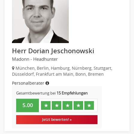
Investment-Banking
Kreditanalyse
Banken, Finanzdienstleister und Versicherungen Leitung,
Teamleitung
Mergers & Acquisitions
Privatkundengeschäft
Herr Dorian Jeschonowski
Mathematik, Produkt, Statistik
Madonn - Headhunter
Versicherung: Sachbearbeitung
München, Berlin, Hamburg, Nürnberg, Stuttgart,
Zahlungsverkehr
Düsseldorf, Frankfurt am Main, Bonn, Bremen
Ausbilder
Personalberater
Berufsschule
Erwachsenenbildung
Gesamtbewertung bei
15 Empfehlungen
Erzieher
5.00
★
★
★
★
★
Kindergarten, KiTa, Vorschule
Bildung & Soziales Leitung, Teamleitung
Jetzt bewerten! »
Sozialarbeit
Universität, Fachhochschule