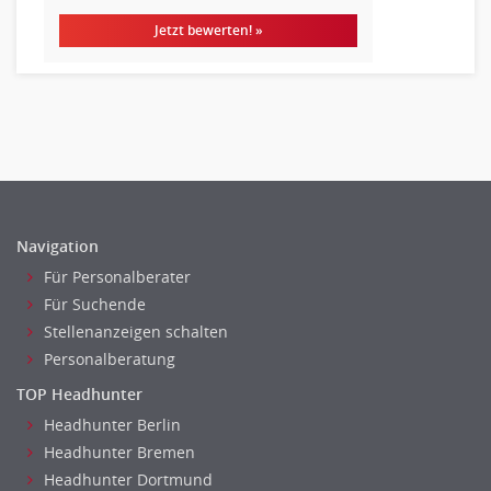
Treasury
Jetzt bewerten! »
Wirtschaftsprüfung
Arbeitssicherheit
Montage
Beauty, Wellness
Elektrik, Sanitär, Heizung, Klima
Fertigung, Produktion
Gastronomie, Hotellerie
Navigation
Holzhandwerk
Für Personalberater
Handwerk, Dienstleistung & Fertigung Leitung, Teamleitung
Für Suchende
Maler, Lackierer
Stellenanzeigen schalten
Mechaniker
Personalberatung
Metallhandwerk
TOP Headhunter
Nahrungsmittelherstellung, -verarbeitung
Headhunter Berlin
Raumgestaltung
Headhunter Bremen
Reiseverkehr, Touristik
Headhunter Dortmund