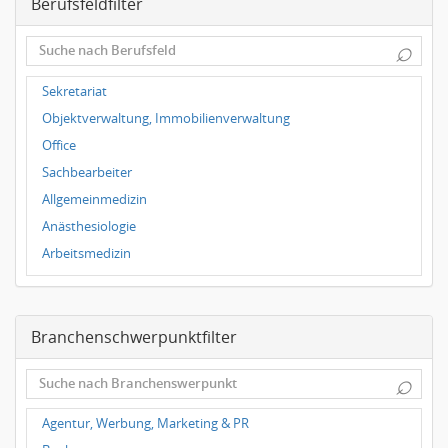
Berufsfeldfilter
Leipzig
Dortmund
⌕
Wuppertal
Hallbergmoos
Sekretariat
Würzburg
Objektverwaltung, Immobilienverwaltung
Grünwald
Office
Ulm
Sachbearbeiter
Bielefeld
Allgemeinmedizin
Hannover
Anästhesiologie
Duisburg
Arbeitsmedizin
Augenheilkunde
Chirurgie
Branchenschwerpunktfilter
Frauenheilkunde, Geburtshilfe
Hals-Nasen-Ohrenheilkunde
⌕
Hautkrankheiten, Geschlechtskrankheiten
Hygienemedizin, Umweltmedizin
Agentur, Werbung, Marketing & PR
Innere Medizin