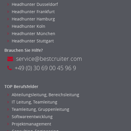
Sicherheitsdienste, Schutzdienste
Headhunter Dusseldorf
Automatisierungstechnik
Headhunter Frankfurt
Bauwesen
Headhunter Hamburg
Elektrotechnik, Elektronik
Headhunter Koln
Energie und Umwelttechnik
Headhunter München
Entwicklung
Headhunter Stuttgart
Fahrzeugtechnik
Brauchen Sie Hilfe?
Fertigungstechnik
service@bestcruiter.com
gebaeude-versorgungs-sicherheitstechnik
+49 (0) 30 69 00 45 96 9
Kunststofftechnik
Leitung, Teamleitung
TOP Berufsfelder
Luft- und Raumfahrttechnik
Abteilungsleitung, Bereichsleitung
Maschinenbau
IT Leitung, Teamleitung
Materialwissenschaft
Teamleitung, Gruppenleitung
Mechatronik
Softwareentwicklung
Medizintechnik
Projektmanagement
Optiker, Akustiker