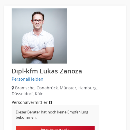
Unterricht: Grundschule
Unterricht: Sekundarstufe
Architektur
Fotografie, Video
Grafik- und Kommunikationsdesign
Medien-, Screen-, Webdesign
Modedesign, Schmuckdesign
Produktdesign, Industriedesign
Dipl-kfm Lukas Zanoza
Theater, Schauspiel, Musik, Tanz
Beschaffungslogistik
PersonalHelden
Disposition
Bramsche, Osnabrück, Münster, Hamburg,
Einkauf
Düsseldorf, Köln
Logistik
Personalvermittler
Entsorgungslogistik
Dieser Berater hat noch keine Empfehlung
Fuhrparkmanagement
bekommen.
Lagerlogistik
Jetzt bewerten! »