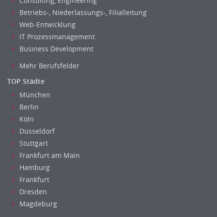
Consulting, Engineering
Brandschutz
Betriebs-, Niederlassungs-, Filialleitung
Prozessmanagement
Web-Entwicklung
Qualitätsmanagement
IT Prozessmanagement
Technische Dokumentation
Business Development
Technischer Systemplaner, Bauzeichner
Mehr Berufsfelder
Veranstaltungstechnik
TOP Städte
Verfahrenstechnik
München
Vertriebsingenieur
Berlin
Wirtschaftsingenieur
Köln
Technisches Gebäudemanagement (TGM)
Düsseldorf
Anwendungsadministration
Stuttgart
Consulting, Engineering
Frankfurt am Main
Data Warehouse, Business Intelligence
Hamburg
Datenbanken
Frankfurt
Embedded Systems
Dresden
Helpdesk
Magdeburg
IT Leitung, Teamleitung