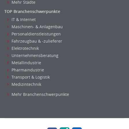
Mehr Städte
Projektmanagement
TOP Branchenschwerpunkte
IT Prozessmanagement
IT & Internet
Qualitätssicherung, Qualitätsprüfung
Maschinen- & Anlagenbau
SAP/ERP-Beratung, Entwicklung
Personaldienstleistungen
Security
Fahrzeugbau & -zulieferer
Softwareentwicklung
Elektrotechnik
Systemadministration, Netzwerkadministration
Unternehmensberatung
Training
Metallindustrie
Web-Entwicklung
Pharmaindustrie
Transport & Logistik
Biologie
Medizintechnik
Biotechnologie
Chemie
Mehr Branchenschwerpunkte
Geowissenschaften
Labor, Forschung
Pharmazie
Physik