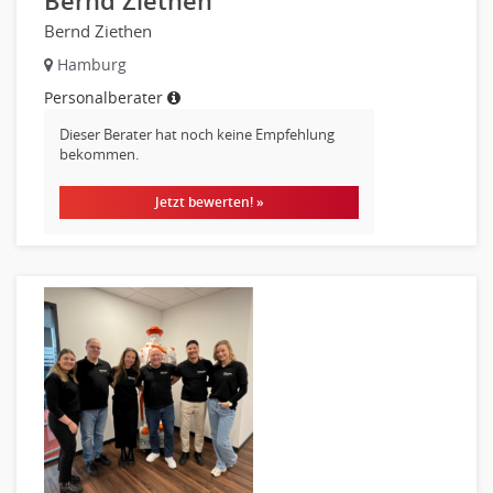
Bernd Ziethen
Metallhandwerk
Bernd Ziethen
Nahrungsmittelherstellung, -verarbeitung
Hamburg
Raumgestaltung
Personalberater
Reiseverkehr, Touristik
Dieser Berater hat noch keine Empfehlung
Sicherheitsdienste, Schutzdienste
bekommen.
Automatisierungstechnik
Jetzt bewerten! »
Bauwesen
Elektrotechnik, Elektronik
Energie und Umwelttechnik
Entwicklung
Fahrzeugtechnik
Fertigungstechnik
gebaeude-versorgungs-sicherheitstechnik
Kunststofftechnik
Leitung, Teamleitung
Luft- und Raumfahrttechnik