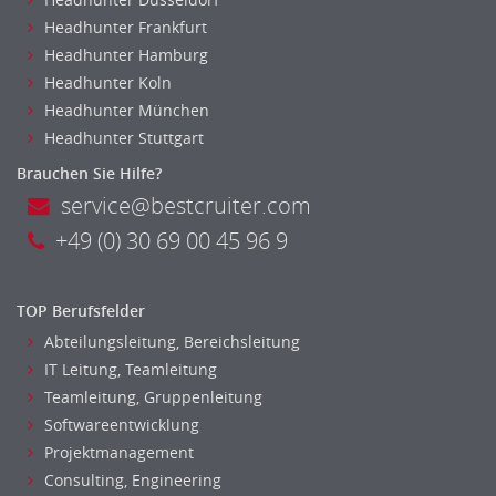
Einkauf
Headhunter Frankfurt
Logistik
Headhunter Hamburg
Entsorgungslogistik
Headhunter Koln
Fuhrparkmanagement
Headhunter München
Lagerlogistik
Headhunter Stuttgart
Einkauf, Materialwirtschaft & Logistik Leitung, Teamleitung
Brauchen Sie Hilfe?
Materialwirtschaft
service@bestcruiter.com
Produktionslogistik
+49 (0) 30 69 00 45 96 9
Einkauf, Materialwirtschaft & Logistik Prozessmanagement
Supply-Chain-Management
Anlagenbuchhaltung
TOP Berufsfelder
Controlling
Abteilungsleitung, Bereichsleitung
Debitorenbuchhaltung
IT Leitung, Teamleitung
Finanzbuchhaltung, Bilanzbuchhaltung
Teamleitung, Gruppenleitung
Gehaltsbuchhaltung, Lohnbuchhaltung
Softwareentwicklung
Konzernbuchhaltung
Projektmanagement
Consulting, Engineering
Kreditorenbuchhaltung