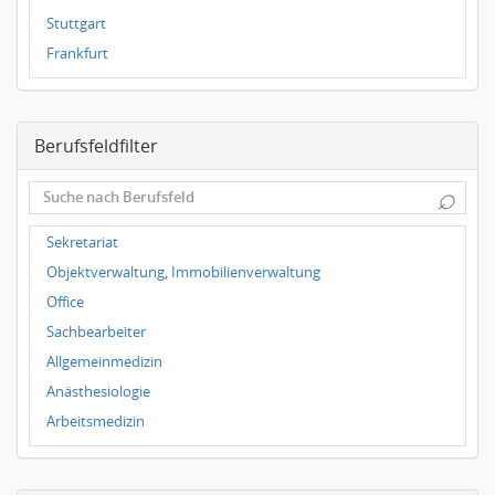
Stuttgart
Frankfurt
Dresden
Magdeburg
Berufsfeldfilter
Leipzig
Dortmund
⌕
Wuppertal
Hallbergmoos
Sekretariat
Würzburg
Objektverwaltung, Immobilienverwaltung
Grünwald
Office
Ulm
Sachbearbeiter
Bielefeld
Allgemeinmedizin
Hannover
Anästhesiologie
Duisburg
Arbeitsmedizin
Augenheilkunde
Chirurgie