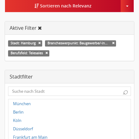
Togg
Sortieren nach Relevanz
Aktive Filter
Stadt: Hamburg
Brancheswerpunkt: Baugewerbe/-industrie
Berufsfeld: Telesales
Stadtfilter
⌕
München
Berlin
Köln
Düsseldorf
Frankfurt am Main