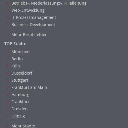
Betriebs-, Niederlassungs-, Filialleitung
Finanzen Leitung, Teamleitung
Web-Entwicklung
Finanzen Prozessmanagement
IT Prozessmanagement
Rechnungswesen
Business Development
Revision
Mehr Berufsfelder
Steuern
Treasury
TOP Städte
Wirtschaftsprüfung
München
Arbeitssicherheit
Berlin
Montage
Köln
Düsseldorf
Beauty, Wellness
Stuttgart
Elektrik, Sanitär, Heizung, Klima
Frankfurt am Main
Fertigung, Produktion
Hamburg
Gastronomie, Hotellerie
Frankfurt
Holzhandwerk
Dresden
Handwerk, Dienstleistung & Fertigung Leitung, Teamleitung
Leipzig
Maler, Lackierer
Mehr Städte
Mechaniker