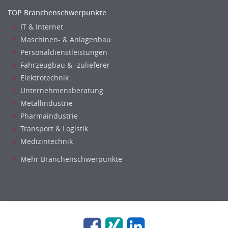
Metallhandwerk
TOP Branchenschwerpunkte
Nahrungsmittelherstellung, -verarbeitung
IT & Internet
Maschinen- & Anlagenbau
Raumgestaltung
Personaldienstleistungen
Reiseverkehr, Touristik
Fahrzeugbau & -zulieferer
Sicherheitsdienste, Schutzdienste
Elektrotechnik
Automatisierungstechnik
Unternehmensberatung
Bauwesen
Metallindustrie
Elektrotechnik, Elektronik
Pharmaindustrie
Energie und Umwelttechnik
Transport & Logistik
Entwicklung
Medizintechnik
Fahrzeugtechnik
Mehr Branchenschwerpunkte
Fertigungstechnik
gebaeude-versorgungs-sicherheitstechnik
Kunststofftechnik
Leitung, Teamleitung
Luft- und Raumfahrttechnik