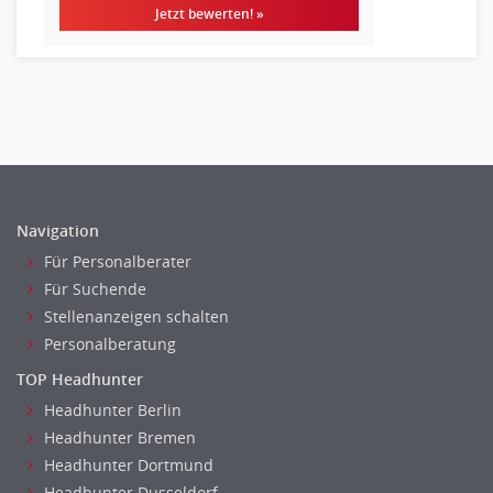
Jetzt bewerten! »
Erzieher
Kindergarten, KiTa, Vorschule
Bildung & Soziales Leitung, Teamleitung
Sozialarbeit
Universität, Fachhochschule
Unterricht: Grundschule
Unterricht: Sekundarstufe
Architektur
Navigation
Fotografie, Video
Für Personalberater
Grafik- und Kommunikationsdesign
Für Suchende
Stellenanzeigen schalten
Medien-, Screen-, Webdesign
Personalberatung
Modedesign, Schmuckdesign
Produktdesign, Industriedesign
TOP Headhunter
Theater, Schauspiel, Musik, Tanz
Headhunter Berlin
Beschaffungslogistik
Headhunter Bremen
Headhunter Dortmund
Disposition
Headhunter Dusseldorf