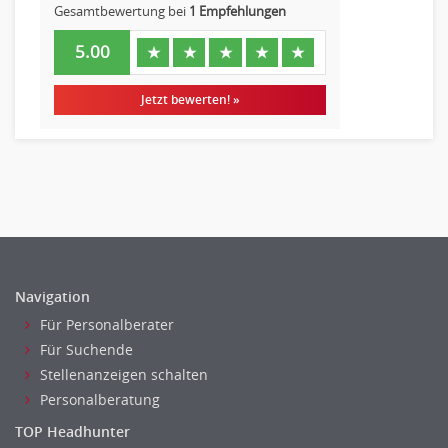
Gesamtbewertung bei
1 Empfehlungen
Raumgestaltung
Reiseverkehr, Touristik
5.00
★
★
★
★
★
Sicherheitsdienste, Schutzdienste
Automatisierungstechnik
Jetzt bewerten! »
Bauwesen
Elektrotechnik, Elektronik
Energie und Umwelttechnik
Entwicklung
Fahrzeugtechnik
Fertigungstechnik
gebaeude-versorgungs-sicherheitstechnik
Navigation
Kunststofftechnik
Für Personalberater
Leitung, Teamleitung
Für Suchende
Luft- und Raumfahrttechnik
Stellenanzeigen schalten
Maschinenbau
Personalberatung
Materialwissenschaft
TOP Headhunter
Mechatronik