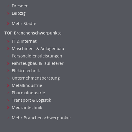
Dresden
Pharmazie
Leipzig
Physik
Agiles Projektmanagement
Mehr Städte
Digital Leadership
TOP Branchenschwerpunkte
Industrie 4.0
IT & Internet
Internet of Things
Maschinen- & Anlagenbau
Angestellte, Beamte auf Bundesebene
Personaldienstleistungen
Angestellte, Beamte auf Landes-, kommunaler Ebene
Fahrzeugbau & -zulieferer
Angestellte, Beamte im auswärtigen Dienst
Elektrotechnik
(Bundes-)Polizei, Justizvollzug
Unternehmensberatung
Metallindustrie
Bundeswehr, Wehrverwaltung
Pharmaindustrie
Feuerwehr
Transport & Logistik
Steuerverwaltung, Finanzverwaltung
Medizintechnik
Verbände, Vereine
Altenpflege, Betreuungsberufe
Mehr Branchenschwerpunkte
Anästhesie und Intensivpflege