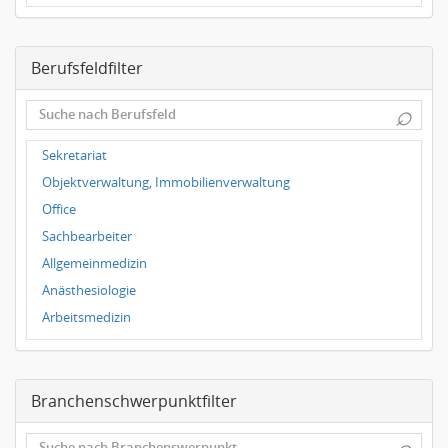
Dresden
Magdeburg
Berufsfeldfilter
Leipzig
Dortmund
⌕
Wuppertal
Hallbergmoos
Sekretariat
Würzburg
Objektverwaltung, Immobilienverwaltung
Grünwald
Office
Ulm
Sachbearbeiter
Bielefeld
Allgemeinmedizin
Hannover
Anästhesiologie
Duisburg
Arbeitsmedizin
Augenheilkunde
Chirurgie
Branchenschwerpunktfilter
Frauenheilkunde, Geburtshilfe
Hals-Nasen-Ohrenheilkunde
⌕