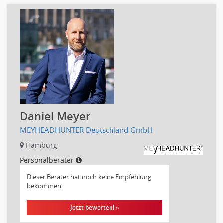
Sicherheit
Banken, Finanzdienstleister und Versicherungen Finanzen
Firmenkundengeschäft
Investment-Banking
Kreditanalyse
Banken, Finanzdienstleister und Versicherungen Leitung,
Teamleitung
Mergers & Acquisitions
Privatkundengeschäft
Daniel Meyer
Mathematik, Produkt, Statistik
MEYHEADHUNTER Deutschland GmbH
Versicherung: Sachbearbeitung
Hamburg
Zahlungsverkehr
Ausbilder
Personalberater
Berufsschule
Dieser Berater hat noch keine Empfehlung
bekommen.
Erwachsenenbildung
Erzieher
Jetzt bewerten! »
Kindergarten, KiTa, Vorschule