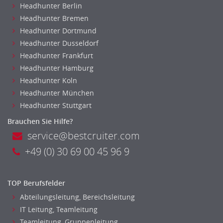
Headhunter Berlin
Medizintechnik
Headhunter Bremen
Optiker, Akustiker
Headhunter Dortmund
Brandschutz
Headhunter Dusseldorf
Prozessmanagement
Headhunter Frankfurt
Qualitätsmanagement
Headhunter Hamburg
Technische Dokumentation
Headhunter Koln
Headhunter München
Veranstaltungstechnik
Headhunter Stuttgart
Verfahrenstechnik
Vertriebsingenieur
Brauchen Sie Hilfe?
Wirtschaftsingenieur
service@bestcruiter.com
Technisches Gebäudemanagement (TGM)
+49 (0) 30 69 00 45 96 9
Anwendungsadministration
Consulting, Engineering
TOP Berufsfelder
Data Warehouse, Business Intelligence
Abteilungsleitung, Bereichsleitung
Datenbanken
IT Leitung, Teamleitung
Embedded Systems
Teamleitung, Gruppenleitung