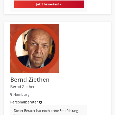
Jetzt bewerten! »
Fuhrparkmanagement
Lagerlogistik
Einkauf, Materialwirtschaft & Logistik Leitung, Teamleitung
Materialwirtschaft
Produktionslogistik
Einkauf, Materialwirtschaft & Logistik Prozessmanagement
Supply-Chain-Management
Anlagenbuchhaltung
Controlling
Debitorenbuchhaltung
Finanzbuchhaltung, Bilanzbuchhaltung
Bernd Ziethen
Gehaltsbuchhaltung, Lohnbuchhaltung
Bernd Ziethen
Konzernbuchhaltung
Hamburg
Kreditorenbuchhaltung
Finanzen Leitung, Teamleitung
Personalberater
Finanzen Prozessmanagement
Dieser Berater hat noch keine Empfehlung