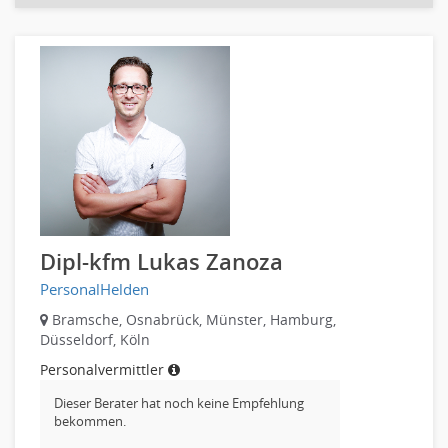
Bildung & Soziales Leitung, Teamleitung
Sozialarbeit
Universität, Fachhochschule
Unterricht: Grundschule
Unterricht: Sekundarstufe
Architektur
Fotografie, Video
Grafik- und Kommunikationsdesign
Medien-, Screen-, Webdesign
Modedesign, Schmuckdesign
Dipl-kfm Lukas Zanoza
Produktdesign, Industriedesign
PersonalHelden
Theater, Schauspiel, Musik, Tanz
Bramsche, Osnabrück, Münster, Hamburg,
Beschaffungslogistik
Düsseldorf, Köln
Disposition
Personalvermittler
Einkauf
Dieser Berater hat noch keine Empfehlung
Logistik
bekommen.
Entsorgungslogistik