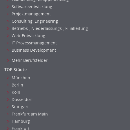
Helpdesk
Softwareentwicklung
IT Leitung, Teamleitung
Projektmanagement
Projektmanagement
Consulting, Engineering
IT Prozessmanagement
Betriebs-, Niederlassungs-, Filialleitung
Qualitätssicherung, Qualitätsprüfung
Web-Entwicklung
SAP/ERP-Beratung, Entwicklung
IT Prozessmanagement
Security
Business Development
Softwareentwicklung
Mehr Berufsfelder
Systemadministration, Netzwerkadministration
TOP Städte
Training
München
Web-Entwicklung
Berlin
Wirtschaftsinformatik
Köln
Biologie
Düsseldorf
Biotechnologie
Stuttgart
Chemie
Frankfurt am Main
Geowissenschaften
Hamburg
Labor, Forschung
Frankfurt