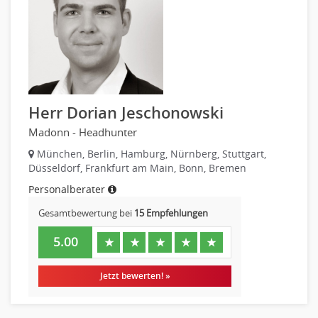
Telekommunikation
Vertriebsmarketing
Textilien & Bekleidung
Human Resources
Transport & Logistik
Personal Leitung, Teamleitung
Unternehmensberatung
rec2rec
Versicherungen
Recruiting, Personalmarketing
Naturwissenschaften & Forschung
Herr Dorian Jeschonowski
Referent
Madonn - Headhunter
Anwaltschaft
Justiziariat, Rechtsabteilung
München, Berlin, Hamburg, Nürnberg, Stuttgart,
Düsseldorf, Frankfurt am Main, Bonn, Bremen
Notar-, Justizfachangestellter, Anwaltsfachgehilfe
Personalberater
Notariat
Richter, Justizbeamte
Gesamtbewertung bei
15 Empfehlungen
Analyst
5.00
★
★
★
★
★
Anlageberatung, Vermögensberatung
Asset-/Fonds-Management
Jetzt bewerten! »
Börsenhandel
Banken, Finanzdienstleister und Versicherungen Compliance,