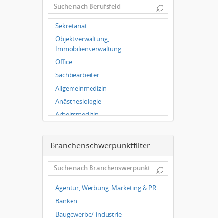
⌕
Wuppertal
Hallbergmoos
Sekretariat
Würzburg
Objektverwaltung,
Grünwald
Immobilienverwaltung
Ulm
Office
Bielefeld
Sachbearbeiter
Hannover
Allgemeinmedizin
Duisburg
Anästhesiologie
Arbeitsmedizin
Augenheilkunde
Chirurgie
Branchenschwerpunktfilter
Frauenheilkunde, Geburtshilfe
⌕
Hals-Nasen-Ohrenheilkunde
Hautkrankheiten,
Agentur, Werbung, Marketing & PR
Geschlechtskrankheiten
Banken
Hygienemedizin, Umweltmedizin
Baugewerbe/-industrie
Innere Medizin