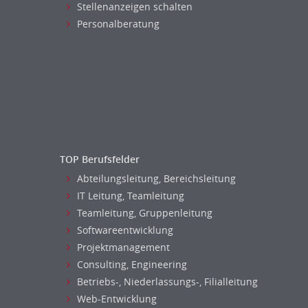
Stellenanzeigen schalten
Versicherungen
Vertriebsmarketing
Personalberatung
Naturwissenschaften & Forschung
Human Resources
Personal Leitung, Teamleitung
rec2rec
Recruiting, Personalmarketing
Referent
Anwaltschaft
Justiziariat, Rechtsabteilung
TOP Berufsfelder
Notar-, Justizfachangestellter,
Abteilungsleitung, Bereichsleitung
Anwaltsfachgehilfe
IT Leitung, Teamleitung
Notariat
Teamleitung, Gruppenleitung
Richter, Justizbeamte
Softwareentwicklung
Analyst
Projektmanagement
Anlageberatung, Vermögensberatung
Consulting, Engineering
Asset-/Fonds-Management
Betriebs-, Niederlassungs-, Filialleitung
Börsenhandel
Web-Entwicklung