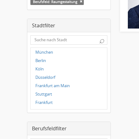
Berufsfeld: Raumgestaltung
Stadtfilter
⌕
München
Berlin
Köln
Düsseldorf
Frankfurt am Main
Stuttgart
Frankfurt
Dresden
Magdeburg
Berufsfeldfilter
Leipzig
Dortmund