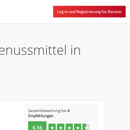
Log in und Registrierung für Berater
enussmittel in
Gesamtbewertung bei
4
Empfehlungen
4.56
★
★
★
★
★