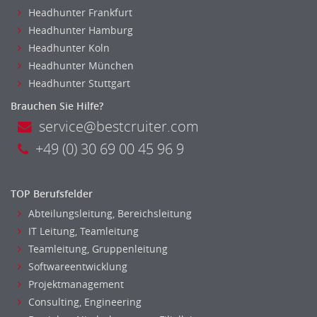
Logistik
Headhunter Frankfurt
Entsorgungslogistik
Headhunter Hamburg
Fuhrparkmanagement
Headhunter Koln
Lagerlogistik
Headhunter München
Einkauf, Materialwirtschaft & Logistik Leitung, Teamleitung
Headhunter Stuttgart
Materialwirtschaft
Brauchen Sie Hilfe?
Produktionslogistik
service@bestcruiter.com
Einkauf, Materialwirtschaft & Logistik Prozessmanagement
+49 (0) 30 69 00 45 96 9
Supply-Chain-Management
Anlagenbuchhaltung
Controlling
TOP Berufsfelder
Debitorenbuchhaltung
Abteilungsleitung, Bereichsleitung
Finanzbuchhaltung, Bilanzbuchhaltung
IT Leitung, Teamleitung
Teamleitung, Gruppenleitung
Gehaltsbuchhaltung, Lohnbuchhaltung
Softwareentwicklung
Konzernbuchhaltung
Projektmanagement
Kreditorenbuchhaltung
Consulting, Engineering
Finanzen Leitung, Teamleitung