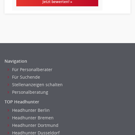
Jetzt bewerten! »
Kindergarten, KiTa, Vorschule
Bildung & Soziales Leitung, Teamleitung
Sozialarbeit
Universität, Fachhochschule
Unterricht: Grundschule
Unterricht: Sekundarstufe
Architektur
Navigation
Fotografie, Video
Für Personalberater
Grafik- und Kommunikationsdesign
Für Suchende
Medien-, Screen-, Webdesign
Stellenanzeigen schalten
Modedesign, Schmuckdesign
Personalberatung
Produktdesign, Industriedesign
TOP Headhunter
Theater, Schauspiel, Musik, Tanz
Headhunter Berlin
Beschaffungslogistik
Headhunter Bremen
Disposition
Headhunter Dortmund
Einkauf
Headhunter Dusseldorf