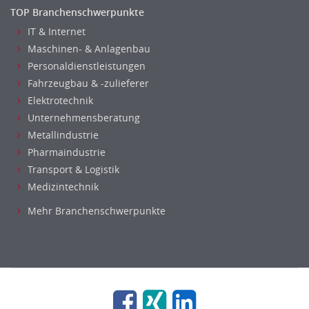
TOP Branchenschwerpunkte
Nahrungsmittelherstellung, -verarbeitung
IT & Internet
Raumgestaltung
Maschinen- & Anlagenbau
Reiseverkehr, Touristik
Personaldienstleistungen
Sicherheitsdienste, Schutzdienste
Fahrzeugbau & -zulieferer
Automatisierungstechnik
Elektrotechnik
Bauwesen
Unternehmensberatung
Elektrotechnik, Elektronik
Metallindustrie
Energie und Umwelttechnik
Pharmaindustrie
Entwicklung
Transport & Logistik
Fahrzeugtechnik
Medizintechnik
Fertigungstechnik
Mehr Branchenschwerpunkte
gebaeude-versorgungs-sicherheitstechnik
Kunststofftechnik
Leitung, Teamleitung
Luft- und Raumfahrttechnik
Maschinenbau