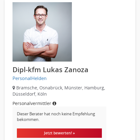
Produktmanagement
Pharmaindustrie
Strategisches Marketing
Recht
Vertriebsmarketing
Telekommunikation
Human Resources
Textilien & Bekleidung
Personal Leitung, Teamleitung
Transport & Logistik
rec2rec
Unternehmensberatung
Recruiting, Personalmarketing
Versicherungen
Referent
Naturwissenschaften & Forschung
Dipl-kfm Lukas Zanoza
Anwaltschaft
PersonalHelden
Justiziariat, Rechtsabteilung
Notar-, Justizfachangestellter, Anwaltsfachgehilfe
Bramsche, Osnabrück, Münster, Hamburg,
Düsseldorf, Köln
Notariat
Personalvermittler
Richter, Justizbeamte
Analyst
Dieser Berater hat noch keine Empfehlung
bekommen.
Anlageberatung, Vermögensberatung
Asset-/Fonds-Management
Jetzt bewerten! »
Börsenhandel