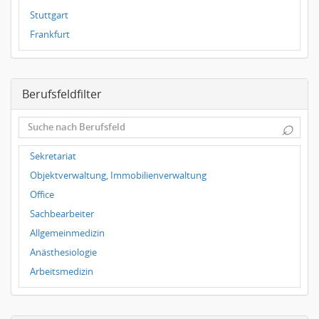
Stuttgart
Frankfurt
Dresden
Magdeburg
Berufsfeldfilter
Leipzig
Dortmund
⌕
Wuppertal
Hallbergmoos
Sekretariat
Würzburg
Objektverwaltung, Immobilienverwaltung
Grünwald
Office
Ulm
Sachbearbeiter
Bielefeld
Allgemeinmedizin
Hannover
Anästhesiologie
Duisburg
Arbeitsmedizin
Augenheilkunde
Chirurgie