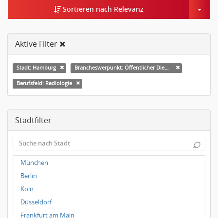
Togg
Sortieren nach Relevanz
Aktive Filter
Stadt: Hamburg
Brancheswerpunkt: Öffentlicher Dienst & Verbände
Berufsfeld: Radiologie
Stadtfilter
⌕
München
Berlin
Köln
Düsseldorf
Frankfurt am Main