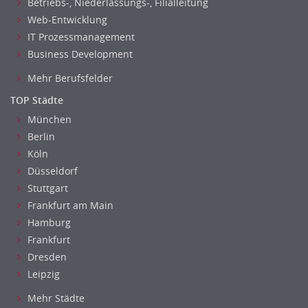
Betriebs-, Niederlassungs-, Filialleitung
Finanzen Prozessmanagement
Web-Entwicklung
Rechnungswesen
IT Prozessmanagement
Revision
Business Development
Steuern
Mehr Berufsfelder
Treasury
TOP Städte
Wirtschaftsprüfung
München
Arbeitssicherheit
Berlin
Montage
Köln
Beauty, Wellness
Düsseldorf
Elektrik, Sanitär, Heizung, Klima
Stuttgart
Fertigung, Produktion
Frankfurt am Main
Gastronomie, Hotellerie
Hamburg
Holzhandwerk
Frankfurt
Handwerk, Dienstleistung & Fertigung Leitung, Teamleitung
Dresden
Maler, Lackierer
Leipzig
Mechaniker
Mehr Städte
Metallhandwerk