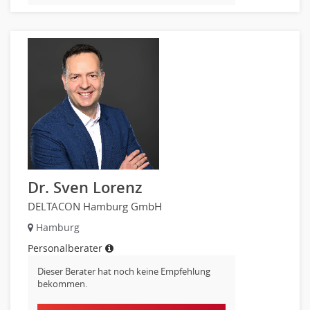
Banken, Finanzdienstleister und Versicherungen Compliance,
Sicherheit
Banken, Finanzdienstleister und Versicherungen Finanzen
Firmenkundengeschäft
Investment-Banking
Kreditanalyse
Banken, Finanzdienstleister und Versicherungen Leitung,
Teamleitung
Mergers & Acquisitions
Privatkundengeschäft
Dr. Sven Lorenz
Mathematik, Produkt, Statistik
DELTACON Hamburg GmbH
Versicherung: Sachbearbeitung
Hamburg
Zahlungsverkehr
Ausbilder
Personalberater
Berufsschule
Dieser Berater hat noch keine Empfehlung
bekommen.
Erwachsenenbildung
Erzieher