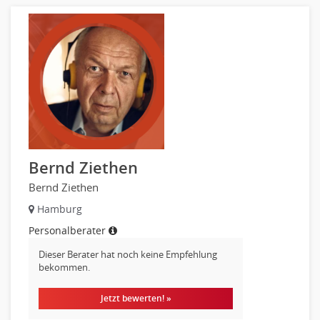
Bildung & Soziales Leitung, Teamleitung
Sozialarbeit
Universität, Fachhochschule
Unterricht: Grundschule
Unterricht: Sekundarstufe
Architektur
Fotografie, Video
Grafik- und Kommunikationsdesign
Medien-, Screen-, Webdesign
Bernd Ziethen
Modedesign, Schmuckdesign
Bernd Ziethen
Produktdesign, Industriedesign
Hamburg
Theater, Schauspiel, Musik, Tanz
Personalberater
Beschaffungslogistik
Dieser Berater hat noch keine Empfehlung
Disposition
bekommen.
Einkauf
Logistik
Jetzt bewerten! »
Entsorgungslogistik