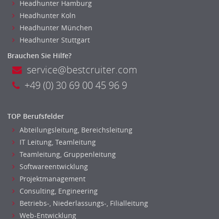
Revision
Headhunter Hamburg
Steuern
Headhunter Koln
Headhunter München
Treasury
Headhunter Stuttgart
Wirtschaftsprüfung
Arbeitssicherheit
Brauchen Sie Hilfe?
Montage
service@bestcruiter.com
Beauty, Wellness
+49 (0) 30 69 00 45 96 9
Elektrik, Sanitär, Heizung, Klima
Fertigung, Produktion
TOP Berufsfelder
Gastronomie, Hotellerie
Abteilungsleitung, Bereichsleitung
Holzhandwerk
IT Leitung, Teamleitung
Handwerk, Dienstleistung & Fertigung Leitung, Teamleitung
Teamleitung, Gruppenleitung
Maler, Lackierer
Softwareentwicklung
Mechaniker
Projektmanagement
Metallhandwerk
Consulting, Engineering
Nahrungsmittelherstellung, -verarbeitung
Betriebs-, Niederlassungs-, Filialleitung
Raumgestaltung
Web-Entwicklung