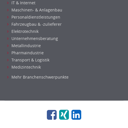
IT & Internet
Optiker, Akustiker
Maschinen- & Anlagenbau
Brandschutz
Personaldienstleistungen
Prozessmanagement
Fahrzeugbau & -zulieferer
Qualitätsmanagement
Elektrotechnik
Technische Dokumentation
Unternehmensberatung
Metallindustrie
Technischer Systemplaner, Bauzeichner
Pharmaindustrie
Veranstaltungstechnik
Transport & Logistik
Verfahrenstechnik
Medizintechnik
Vertriebsingenieur
Wirtschaftsingenieur
Mehr Branchenschwerpunkte
Technisches Gebäudemanagement (TGM)
Anwendungsadministration
Consulting, Engineering
Data Warehouse, Business Intelligence
Datenbanken
Embedded Systems