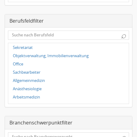
Dresden
Magdeburg
Berufsfeldfilter
Leipzig
Dortmund
⌕
Wuppertal
Hallbergmoos
Sekretariat
Würzburg
Objektverwaltung, Immobilienverwaltung
Grünwald
Office
Ulm
Sachbearbeiter
Bielefeld
Allgemeinmedizin
Hannover
Anästhesiologie
Duisburg
Arbeitsmedizin
Augenheilkunde
Chirurgie
Branchenschwerpunktfilter
Frauenheilkunde, Geburtshilfe
Hals-Nasen-Ohrenheilkunde
⌕