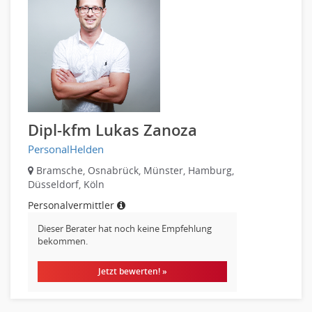
Sicherheit
Banken, Finanzdienstleister und Versicherungen Finanzen
Firmenkundengeschäft
Investment-Banking
Kreditanalyse
Banken, Finanzdienstleister und Versicherungen Leitung,
Teamleitung
Dipl-kfm Lukas Zanoza
Mergers & Acquisitions
Privatkundengeschäft
PersonalHelden
Mathematik, Produkt, Statistik
Bramsche, Osnabrück, Münster, Hamburg,
Düsseldorf, Köln
Versicherung: Sachbearbeitung
Zahlungsverkehr
Personalvermittler
Ausbilder
Dieser Berater hat noch keine Empfehlung
bekommen.
Berufsschule
Erwachsenenbildung
Jetzt bewerten! »
Erzieher
Kindergarten, KiTa, Vorschule