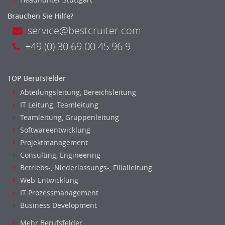
Bildung & Soziales Leitung, Teamleitung
Sozialarbeit
Brauchen Sie Hilfe?
Universität, Fachhochschule
service@bestcruiter.com
Unterricht: Grundschule
+49 (0) 30 69 00 45 96 9
Unterricht: Sekundarstufe
Architektur
TOP Berufsfelder
Fotografie, Video
Abteilungsleitung, Bereichsleitung
Grafik- und Kommunikationsdesign
IT Leitung, Teamleitung
Medien-, Screen-, Webdesign
Teamleitung, Gruppenleitung
Modedesign, Schmuckdesign
Softwareentwicklung
Produktdesign, Industriedesign
Projektmanagement
Theater, Schauspiel, Musik, Tanz
Consulting, Engineering
Beschaffungslogistik
Betriebs-, Niederlassungs-, Filialleitung
Disposition
Web-Entwicklung
Einkauf
IT Prozessmanagement
Logistik
Business Development
Entsorgungslogistik
Mehr Berufsfelder