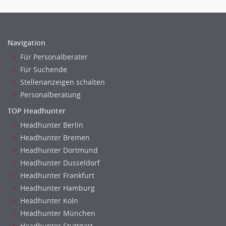
Banken, Finanzdienstleister und Versicherungen Finanzen
Firmenkundengeschäft
Investment-Banking
Navigation
Kreditanalyse
Für Personalberater
Banken, Finanzdienstleister und Versicherungen Leitung,
Für Suchende
Teamleitung
Stellenanzeigen schalten
Mergers & Acquisitions
Personalberatung
Privatkundengeschäft
TOP Headhunter
Mathematik, Produkt, Statistik
Headhunter Berlin
Versicherung: Sachbearbeitung
Headhunter Bremen
Zahlungsverkehr
Headhunter Dortmund
Ausbilder
Headhunter Dusseldorf
Berufsschule
Headhunter Frankfurt
Erwachsenenbildung
Headhunter Hamburg
Erzieher
Headhunter Koln
Headhunter München
Kindergarten, KiTa, Vorschule
Headhunter Stuttgart