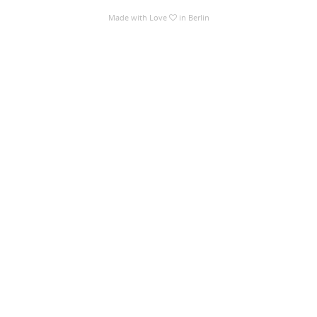
Reiseverkehr, Touristik
Made with Love
in Berlin
Sicherheitsdienste, Schutzdienste
Automatisierungstechnik
Bauwesen
Elektrotechnik, Elektronik
Energie und Umwelttechnik
Entwicklung
Fahrzeugtechnik
Fertigungstechnik
gebaeude-versorgungs-sicherheitstechnik
Kunststofftechnik
Leitung, Teamleitung
Luft- und Raumfahrttechnik
Maschinenbau
Materialwissenschaft
Mechatronik
Medizintechnik