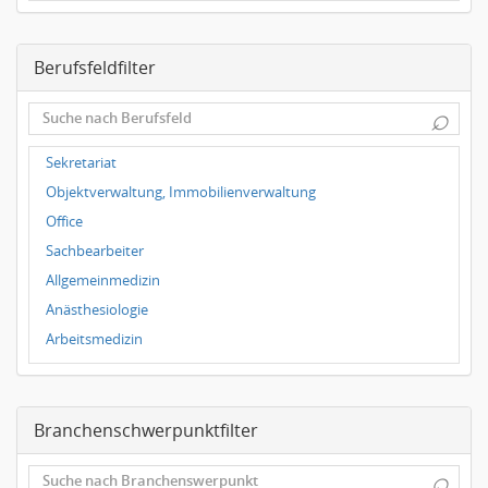
Dresden
Magdeburg
Berufsfeldfilter
Leipzig
Dortmund
⌕
Wuppertal
Hallbergmoos
Sekretariat
Würzburg
Objektverwaltung, Immobilienverwaltung
Grünwald
Office
Ulm
Sachbearbeiter
Bielefeld
Allgemeinmedizin
Hannover
Anästhesiologie
Duisburg
Arbeitsmedizin
Augenheilkunde
Chirurgie
Branchenschwerpunktfilter
Frauenheilkunde, Geburtshilfe
Hals-Nasen-Ohrenheilkunde
⌕
Hautkrankheiten, Geschlechtskrankheiten