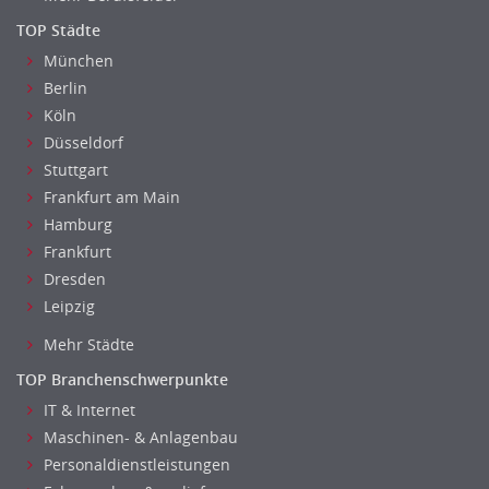
Fuhrparkmanagement
TOP Städte
Lagerlogistik
München
Einkauf, Materialwirtschaft & Logistik Leitung, Teamleitung
Berlin
Materialwirtschaft
Köln
Produktionslogistik
Düsseldorf
Einkauf, Materialwirtschaft & Logistik Prozessmanagement
Stuttgart
Supply-Chain-Management
Frankfurt am Main
Anlagenbuchhaltung
Hamburg
Controlling
Frankfurt
Dresden
Debitorenbuchhaltung
Leipzig
Finanzbuchhaltung, Bilanzbuchhaltung
Gehaltsbuchhaltung, Lohnbuchhaltung
Mehr Städte
Konzernbuchhaltung
TOP Branchenschwerpunkte
Kreditorenbuchhaltung
IT & Internet
Finanzen Leitung, Teamleitung
Maschinen- & Anlagenbau
Finanzen Prozessmanagement
Personaldienstleistungen
Rechnungswesen