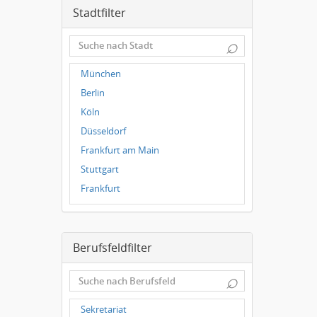
Stadtfilter
⌕
München
Berlin
Köln
Düsseldorf
Frankfurt am Main
Stuttgart
Frankfurt
Dresden
Magdeburg
Berufsfeldfilter
Leipzig
Dortmund
⌕
Wuppertal
Hallbergmoos
Sekretariat