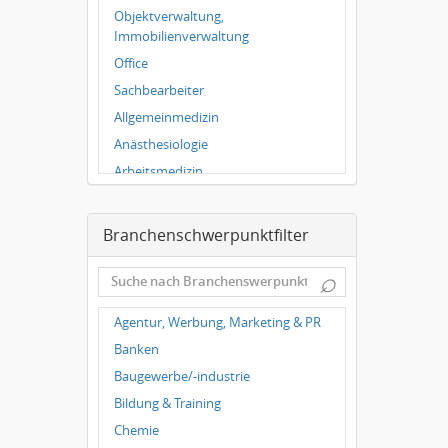
Würzburg
Objektverwaltung,
Grünwald
Immobilienverwaltung
Ulm
Office
Bielefeld
Sachbearbeiter
Hannover
Allgemeinmedizin
Duisburg
Anästhesiologie
Arbeitsmedizin
Augenheilkunde
Chirurgie
Branchenschwerpunktfilter
Frauenheilkunde, Geburtshilfe
⌕
Hals-Nasen-Ohrenheilkunde
Hautkrankheiten,
Agentur, Werbung, Marketing & PR
Geschlechtskrankheiten
Banken
Hygienemedizin, Umweltmedizin
Baugewerbe/-industrie
Innere Medizin
Bildung & Training
Kieferchirurgie, Mundchirurgie,
Gesichtschirurgie
Chemie