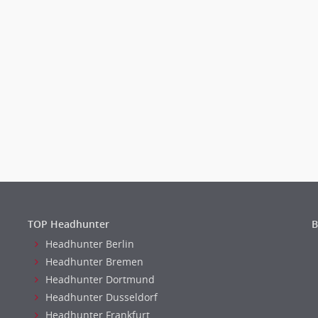
TOP Headhunter
B
Headhunter Berlin
Headhunter Bremen
Headhunter Dortmund
Headhunter Dusseldorf
Headhunter Frankfurt