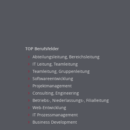
Personal Leitung, Teamleitung
rec2rec
Recruiting, Personalmarketing
Referent
Anwaltschaft
Justiziariat, Rechtsabteilung
TOP Berufsfelder
Notar-, Justizfachangestellter,
Abteilungsleitung, Bereichsleitung
Anwaltsfachgehilfe
IT Leitung, Teamleitung
Notariat
Teamleitung, Gruppenleitung
Richter, Justizbeamte
Softwareentwicklung
Analyst
Projektmanagement
Anlageberatung, Vermögensberatung
Consulting, Engineering
Asset-/Fonds-Management
Betriebs-, Niederlassungs-, Filialleitung
Börsenhandel
Web-Entwicklung
Banken, Finanzdienstleister und
IT Prozessmanagement
Versicherungen Compliance, Sicherheit
Business Development
Banken, Finanzdienstleister und