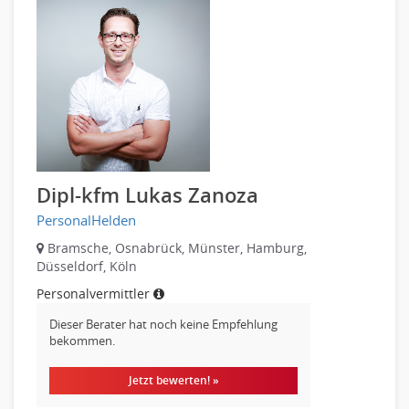
Sicherheit
Banken, Finanzdienstleister und Versicherungen Finanzen
Firmenkundengeschäft
Investment-Banking
Kreditanalyse
Banken, Finanzdienstleister und Versicherungen Leitung,
Teamleitung
Mergers & Acquisitions
Dipl-kfm Lukas Zanoza
Privatkundengeschäft
Mathematik, Produkt, Statistik
PersonalHelden
Versicherung: Sachbearbeitung
Bramsche, Osnabrück, Münster, Hamburg,
Düsseldorf, Köln
Zahlungsverkehr
Ausbilder
Personalvermittler
Berufsschule
Dieser Berater hat noch keine Empfehlung
bekommen.
Erwachsenenbildung
Erzieher
Jetzt bewerten! »
Kindergarten, KiTa, Vorschule