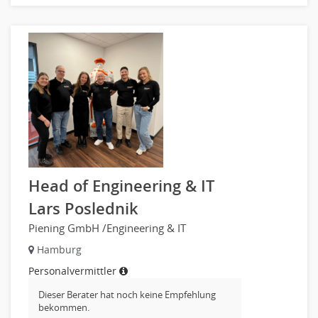
Bildung & Soziales Leitung, Teamleitung
Sozialarbeit
Universität, Fachhochschule
Unterricht: Grundschule
Unterricht: Sekundarstufe
Architektur
Fotografie, Video
Grafik- und Kommunikationsdesign
Medien-, Screen-, Webdesign
Modedesign, Schmuckdesign
Head of Engineering & IT
Produktdesign, Industriedesign
Lars Poslednik
Theater, Schauspiel, Musik, Tanz
Piening GmbH /Engineering & IT
Beschaffungslogistik
Hamburg
Disposition
Personalvermittler
Einkauf
Logistik
Dieser Berater hat noch keine Empfehlung
bekommen.
Entsorgungslogistik