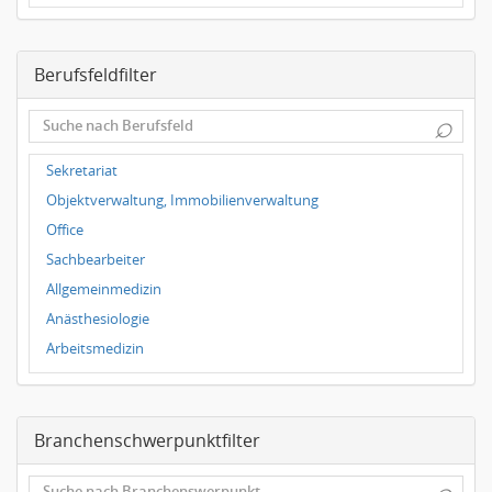
Dresden
Magdeburg
Berufsfeldfilter
Leipzig
Dortmund
⌕
Wuppertal
Hallbergmoos
Sekretariat
Würzburg
Objektverwaltung, Immobilienverwaltung
Grünwald
Office
Ulm
Sachbearbeiter
Bielefeld
Allgemeinmedizin
Hannover
Anästhesiologie
Duisburg
Arbeitsmedizin
Augenheilkunde
Chirurgie
Branchenschwerpunktfilter
Frauenheilkunde, Geburtshilfe
Hals-Nasen-Ohrenheilkunde
⌕