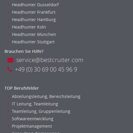
Rechnungswesen
Headhunter Dusseldorf
Revision
Headhunter Frankfurt
Steuern
Headhunter Hamburg
Treasury
Headhunter Koln
Wirtschaftsprüfung
Headhunter München
Arbeitssicherheit
Headhunter Stuttgart
Montage
Brauchen Sie Hilfe?
Beauty, Wellness
service@bestcruiter.com
Elektrik, Sanitär, Heizung, Klima
+49 (0) 30 69 00 45 96 9
Fertigung, Produktion
Gastronomie, Hotellerie
TOP Berufsfelder
Holzhandwerk
Abteilungsleitung, Bereichsleitung
Handwerk, Dienstleistung & Fertigung Leitung, Teamleitung
IT Leitung, Teamleitung
Maler, Lackierer
Teamleitung, Gruppenleitung
Mechaniker
Softwareentwicklung
Metallhandwerk
Projektmanagement
Nahrungsmittelherstellung, -verarbeitung