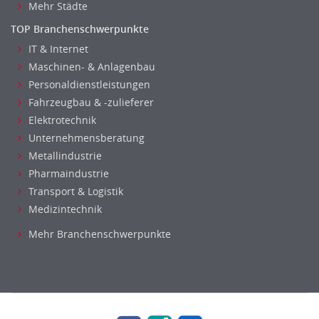
Mehr Städte
Medizintechnik
TOP Branchenschwerpunkte
Optiker, Akustiker
IT & Internet
Brandschutz
Maschinen- & Anlagenbau
Qualitätsmanagement
Personaldienstleistungen
Technische Dokumentation
Fahrzeugbau & -zulieferer
Technischer Systemplaner, Bauzeichner
Elektrotechnik
Veranstaltungstechnik
Unternehmensberatung
Verfahrenstechnik
Metallindustrie
Vertriebsingenieur
Pharmaindustrie
Wirtschaftsingenieur
Transport & Logistik
Medizintechnik
Technisches Gebäudemanagement (TGM)
Anwendungsadministration
Mehr Branchenschwerpunkte
Consulting, Engineering
Data Warehouse, Business Intelligence
Datenbanken
Embedded Systems