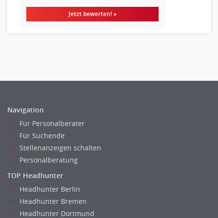
Fuhrparkmanagement
Jetzt bewerten! »
Lagerlogistik
Einkauf, Materialwirtschaft & Logistik Leitung, Teamleitung
Materialwirtschaft
Produktionslogistik
Einkauf, Materialwirtschaft & Logistik Prozessmanagement
Supply-Chain-Management
Anlagenbuchhaltung
Navigation
Controlling
Für Personalberater
Debitorenbuchhaltung
Für Suchende
Finanzbuchhaltung, Bilanzbuchhaltung
Stellenanzeigen schalten
Gehaltsbuchhaltung, Lohnbuchhaltung
Personalberatung
Konzernbuchhaltung
TOP Headhunter
Kreditorenbuchhaltung
Headhunter Berlin
Finanzen Leitung, Teamleitung
Headhunter Bremen
Finanzen Prozessmanagement
Headhunter Dortmund