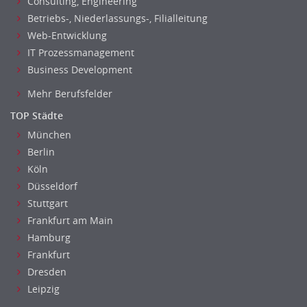
Consulting, Engineering
Raumgestaltung
Betriebs-, Niederlassungs-, Filialleitung
Reiseverkehr, Touristik
Web-Entwicklung
Sicherheitsdienste, Schutzdienste
IT Prozessmanagement
Automatisierungstechnik
Business Development
Bauwesen
Mehr Berufsfelder
Elektrotechnik, Elektronik
TOP Städte
Energie und Umwelttechnik
München
Entwicklung
Berlin
Fahrzeugtechnik
Köln
Fertigungstechnik
Düsseldorf
gebaeude-versorgungs-sicherheitstechnik
Stuttgart
Kunststofftechnik
Frankfurt am Main
Leitung, Teamleitung
Hamburg
Luft- und Raumfahrttechnik
Frankfurt
Maschinenbau
Dresden
Materialwissenschaft
Leipzig
Mechatronik