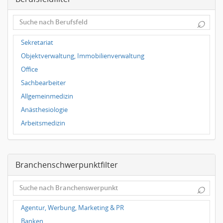
Dortmund
⌕
Wuppertal
Hallbergmoos
Sekretariat
Würzburg
Objektverwaltung, Immobilienverwaltung
Grünwald
Office
Ulm
Sachbearbeiter
Bielefeld
Allgemeinmedizin
Hannover
Anästhesiologie
Duisburg
Arbeitsmedizin
Augenheilkunde
Chirurgie
Branchenschwerpunktfilter
Frauenheilkunde, Geburtshilfe
Hals-Nasen-Ohrenheilkunde
⌕
Hautkrankheiten, Geschlechtskrankheiten
Hygienemedizin, Umweltmedizin
Agentur, Werbung, Marketing & PR
Innere Medizin
Banken