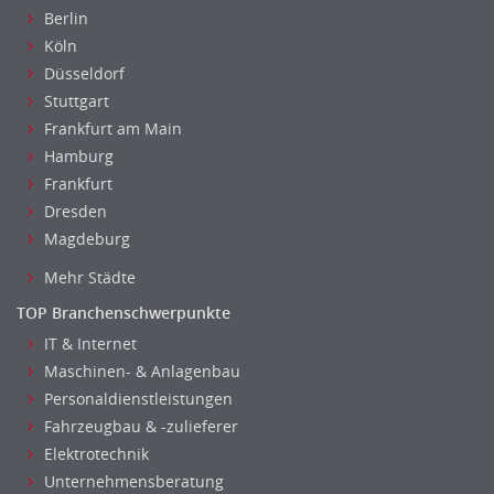
Einkauf, Materialwirtschaft & Logistik Leitung, Teamleitung
Berlin
Materialwirtschaft
Köln
Produktionslogistik
Düsseldorf
Einkauf, Materialwirtschaft & Logistik Prozessmanagement
Stuttgart
Supply-Chain-Management
Frankfurt am Main
Anlagenbuchhaltung
Hamburg
Controlling
Frankfurt
Dresden
Debitorenbuchhaltung
Magdeburg
Finanzbuchhaltung, Bilanzbuchhaltung
Gehaltsbuchhaltung, Lohnbuchhaltung
Mehr Städte
Konzernbuchhaltung
TOP Branchenschwerpunkte
Kreditorenbuchhaltung
IT & Internet
Finanzen Leitung, Teamleitung
Maschinen- & Anlagenbau
Finanzen Prozessmanagement
Personaldienstleistungen
Rechnungswesen
Fahrzeugbau & -zulieferer
Revision
Elektrotechnik
Steuern
Unternehmensberatung