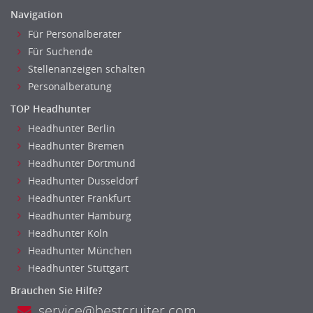
Investment-Banking
Navigation
Kreditanalyse
Für Personalberater
Banken, Finanzdienstleister und Versicherungen Leitung,
Für Suchende
Teamleitung
Stellenanzeigen schalten
Mergers & Acquisitions
Personalberatung
Privatkundengeschäft
TOP Headhunter
Mathematik, Produkt, Statistik
Headhunter Berlin
Versicherung: Sachbearbeitung
Headhunter Bremen
Zahlungsverkehr
Headhunter Dortmund
Ausbilder
Headhunter Dusseldorf
Berufsschule
Headhunter Frankfurt
Erwachsenenbildung
Headhunter Hamburg
Erzieher
Headhunter Koln
Headhunter München
Kindergarten, KiTa, Vorschule
Headhunter Stuttgart
Bildung & Soziales Leitung, Teamleitung
Sozialarbeit
Brauchen Sie Hilfe?
Universität, Fachhochschule
service@bestcruiter.com