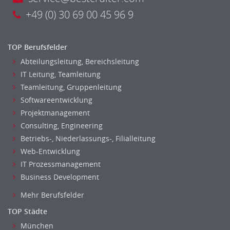
Unterricht: Grundschule
+49 (0) 30 69 00 45 96 9
Unterricht: Sekundarstufe
Architektur
TOP Berufsfelder
Fotografie, Video
Abteilungsleitung, Bereichsleitung
Grafik- und Kommunikationsdesign
IT Leitung, Teamleitung
Medien-, Screen-, Webdesign
Teamleitung, Gruppenleitung
Modedesign, Schmuckdesign
Softwareentwicklung
Produktdesign, Industriedesign
Projektmanagement
Theater, Schauspiel, Musik, Tanz
Consulting, Engineering
Beschaffungslogistik
Betriebs-, Niederlassungs-, Filialleitung
Disposition
Web-Entwicklung
Einkauf
IT Prozessmanagement
Logistik
Business Development
Entsorgungslogistik
Mehr Berufsfelder
Fuhrparkmanagement
TOP Städte
Lagerlogistik
München