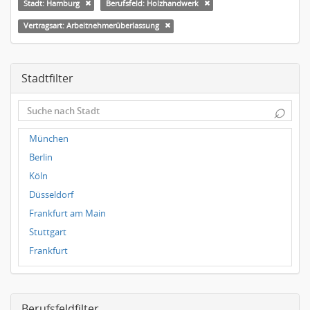
Stadt: Hamburg
Berufsfeld: Holzhandwerk
Vertragsart: Arbeitnehmerüberlassung
Stadtfilter
⌕
München
Berlin
Köln
Düsseldorf
Frankfurt am Main
Stuttgart
Frankfurt
Dresden
Magdeburg
Berufsfeldfilter
Leipzig