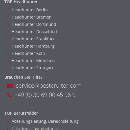
TOP Headhunter
Optiker, Akustiker
Headhunter Berlin
Brandschutz
Headhunter Bremen
Prozessmanagement
Headhunter Dortmund
Qualitätsmanagement
Headhunter Dusseldorf
Technische Dokumentation
Headhunter Frankfurt
Headhunter Hamburg
Technischer Systemplaner, Bauzeichner
Headhunter Koln
Veranstaltungstechnik
Headhunter München
Verfahrenstechnik
Headhunter Stuttgart
Vertriebsingenieur
Brauchen Sie Hilfe?
Wirtschaftsingenieur
service@bestcruiter.com
Technisches Gebäudemanagement (TGM)
Anwendungsadministration
+49 (0) 30 69 00 45 96 9
Consulting, Engineering
Data Warehouse, Business Intelligence
TOP Berufsfelder
Datenbanken
Abteilungsleitung, Bereichsleitung
Embedded Systems
IT Leitung, Teamleitung