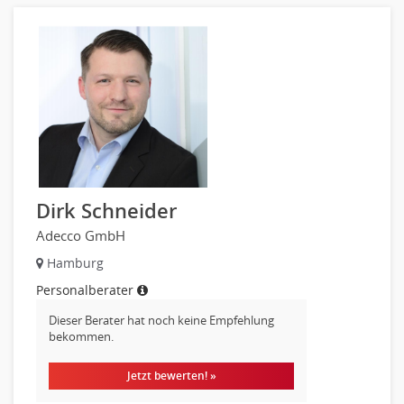
Sicherheit
Banken, Finanzdienstleister und Versicherungen Finanzen
Firmenkundengeschäft
Investment-Banking
Kreditanalyse
Banken, Finanzdienstleister und Versicherungen Leitung,
Teamleitung
Mergers & Acquisitions
Privatkundengeschäft
Dirk Schneider
Mathematik, Produkt, Statistik
Adecco GmbH
Versicherung: Sachbearbeitung
Hamburg
Zahlungsverkehr
Ausbilder
Personalberater
Berufsschule
Dieser Berater hat noch keine Empfehlung
bekommen.
Erwachsenenbildung
Erzieher
Jetzt bewerten! »
Kindergarten, KiTa, Vorschule