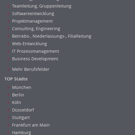
Helpdesk
Teamleitung, Gruppenleitung
IT Leitung, Teamleitung
Softwareentwicklung
Projektmanagement
Projektmanagement
IT Prozessmanagement
Consulting, Engineering
Qualitätssicherung, Qualitätsprüfung
Betriebs-, Niederlassungs-, Filialleitung
SAP/ERP-Beratung, Entwicklung
Web-Entwicklung
IT Prozessmanagement
Security
Business Development
Softwareentwicklung
Systemadministration, Netzwerkadministration
Mehr Berufsfelder
Training
TOP Städte
Web-Entwicklung
München
Wirtschaftsinformatik
Berlin
Biologie
Köln
Biotechnologie
Düsseldorf
Chemie
Stuttgart
Geowissenschaften
Frankfurt am Main
Hamburg
Labor, Forschung