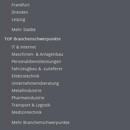
Frankfurt
Pharmazie
Dresden
Physik
Leipzig
Agiles Projektmanagement
Digital Leadership
Mehr Städte
Industrie 4.0
TOP Branchenschwerpunkte
Internet of Things
IT & Internet
Angestellte, Beamte auf Bundesebene
Maschinen- & Anlagenbau
Angestellte, Beamte auf Landes-, kommunaler Ebene
Personaldienstleistungen
Angestellte, Beamte im auswärtigen Dienst
Fahrzeugbau & -zulieferer
Elektrotechnik
(Bundes-)Polizei, Justizvollzug
Unternehmensberatung
Bundeswehr, Wehrverwaltung
Metallindustrie
Feuerwehr
Pharmaindustrie
Steuerverwaltung, Finanzverwaltung
Transport & Logistik
Verbände, Vereine
Medizintechnik
Altenpflege, Betreuungsberufe
Mehr Branchenschwerpunkte
Anästhesie und Intensivpflege