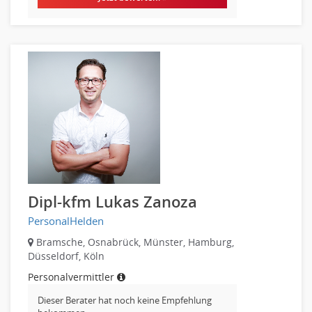
Lagerlogistik
Einkauf, Materialwirtschaft & Logistik Leitung, Teamleitung
Materialwirtschaft
Produktionslogistik
Einkauf, Materialwirtschaft & Logistik Prozessmanagement
Supply-Chain-Management
Anlagenbuchhaltung
Controlling
Debitorenbuchhaltung
Finanzbuchhaltung, Bilanzbuchhaltung
Dipl-kfm Lukas Zanoza
Gehaltsbuchhaltung, Lohnbuchhaltung
Konzernbuchhaltung
PersonalHelden
Kreditorenbuchhaltung
Bramsche, Osnabrück, Münster, Hamburg,
Düsseldorf, Köln
Finanzen Leitung, Teamleitung
Finanzen Prozessmanagement
Personalvermittler
Rechnungswesen
Dieser Berater hat noch keine Empfehlung