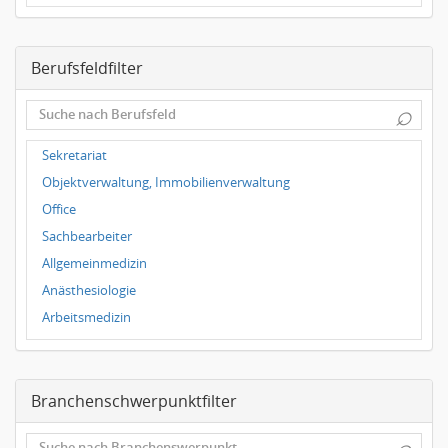
Dresden
Magdeburg
Berufsfeldfilter
Leipzig
Dortmund
⌕
Wuppertal
Hallbergmoos
Sekretariat
Würzburg
Objektverwaltung, Immobilienverwaltung
Grünwald
Office
Ulm
Sachbearbeiter
Bielefeld
Allgemeinmedizin
Hannover
Anästhesiologie
Duisburg
Arbeitsmedizin
Augenheilkunde
Chirurgie
Branchenschwerpunktfilter
Frauenheilkunde, Geburtshilfe
Hals-Nasen-Ohrenheilkunde
⌕