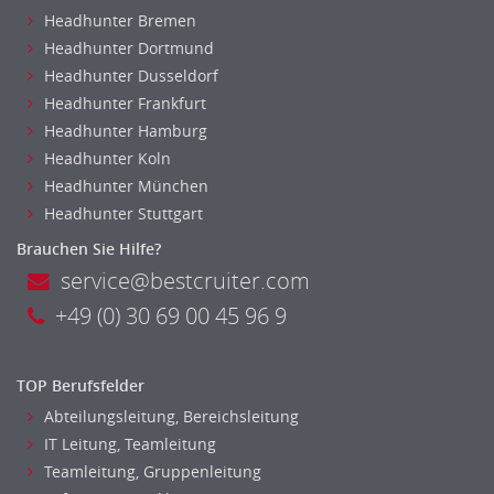
Einkauf
Headhunter Bremen
Logistik
Headhunter Dortmund
Entsorgungslogistik
Headhunter Dusseldorf
Fuhrparkmanagement
Headhunter Frankfurt
Lagerlogistik
Headhunter Hamburg
Einkauf, Materialwirtschaft & Logistik Leitung, Teamleitung
Headhunter Koln
Materialwirtschaft
Headhunter München
Produktionslogistik
Headhunter Stuttgart
Einkauf, Materialwirtschaft & Logistik Prozessmanagement
Brauchen Sie Hilfe?
Supply-Chain-Management
service@bestcruiter.com
Anlagenbuchhaltung
+49 (0) 30 69 00 45 96 9
Controlling
Finanzbuchhaltung, Bilanzbuchhaltung
TOP Berufsfelder
Gehaltsbuchhaltung, Lohnbuchhaltung
Abteilungsleitung, Bereichsleitung
Konzernbuchhaltung
IT Leitung, Teamleitung
Kreditorenbuchhaltung
Teamleitung, Gruppenleitung
Finanzen Leitung, Teamleitung