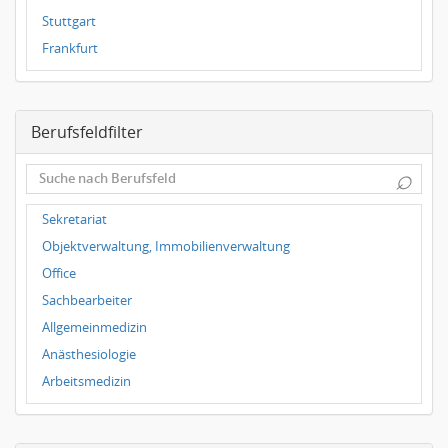
Stuttgart
Frankfurt
Dresden
Magdeburg
Berufsfeldfilter
Leipzig
Dortmund
⌕
Wuppertal
Hallbergmoos
Sekretariat
Würzburg
Objektverwaltung, Immobilienverwaltung
Grünwald
Office
Ulm
Sachbearbeiter
Bielefeld
Allgemeinmedizin
Hannover
Anästhesiologie
Duisburg
Arbeitsmedizin
Augenheilkunde
Chirurgie