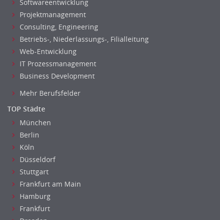
Softwareentwicklung
Finanzen Prozessmanagement
Projektmanagement
Rechnungswesen
Consulting, Engineering
Revision
Betriebs-, Niederlassungs-, Filialleitung
Steuern
Web-Entwicklung
Treasury
IT Prozessmanagement
Wirtschaftsprüfung
Business Development
Arbeitssicherheit
Mehr Berufsfelder
Montage
TOP Städte
Beauty, Wellness
München
Elektrik, Sanitär, Heizung, Klima
Berlin
Fertigung, Produktion
Köln
Gastronomie, Hotellerie
Düsseldorf
Holzhandwerk
Stuttgart
Handwerk, Dienstleistung & Fertigung Leitung, Teamleitung
Frankfurt am Main
Maler, Lackierer
Hamburg
Mechaniker
Frankfurt
Metallhandwerk