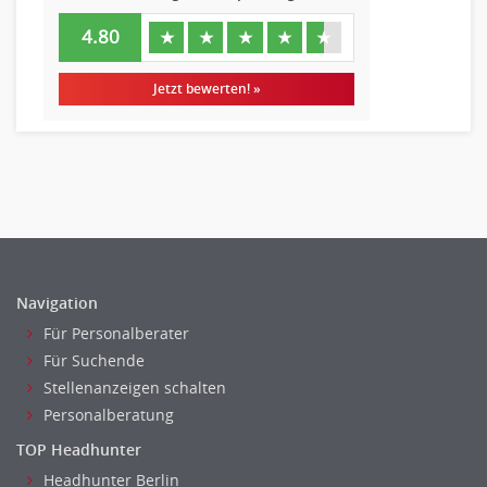
Erzieher
4.80
★
★
★
★
★
Kindergarten, KiTa, Vorschule
Bildung & Soziales Leitung, Teamleitung
Jetzt bewerten! »
Sozialarbeit
Universität, Fachhochschule
Unterricht: Grundschule
Unterricht: Sekundarstufe
Architektur
Fotografie, Video
Grafik- und Kommunikationsdesign
Navigation
Medien-, Screen-, Webdesign
Für Personalberater
Modedesign, Schmuckdesign
Für Suchende
Produktdesign, Industriedesign
Stellenanzeigen schalten
Theater, Schauspiel, Musik, Tanz
Personalberatung
Beschaffungslogistik
TOP Headhunter
Disposition
Headhunter Berlin