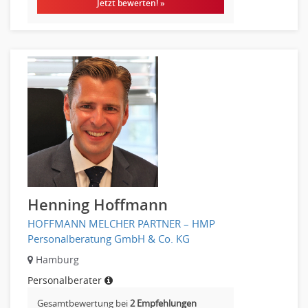
Jetzt bewerten! »
Börsenhandel
Banken, Finanzdienstleister und Versicherungen Compliance,
Sicherheit
Banken, Finanzdienstleister und Versicherungen Finanzen
Firmenkundengeschäft
Investment-Banking
Kreditanalyse
Banken, Finanzdienstleister und Versicherungen Leitung,
Teamleitung
Mergers & Acquisitions
Privatkundengeschäft
Henning Hoffmann
Mathematik, Produkt, Statistik
HOFFMANN MELCHER PARTNER – HMP
Versicherung: Sachbearbeitung
Personalberatung GmbH & Co. KG
Zahlungsverkehr
Hamburg
Ausbilder
Personalberater
Berufsschule
Erwachsenenbildung
Gesamtbewertung bei
2 Empfehlungen