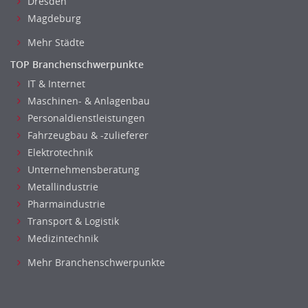
Dresden
Nahrungsmittelherstellung, -verarbeitung
Magdeburg
Raumgestaltung
Mehr Städte
Reiseverkehr, Touristik
TOP Branchenschwerpunkte
Sicherheitsdienste, Schutzdienste
IT & Internet
Automatisierungstechnik
Maschinen- & Anlagenbau
Bauwesen
Personaldienstleistungen
Elektrotechnik, Elektronik
Fahrzeugbau & -zulieferer
Energie und Umwelttechnik
Elektrotechnik
Entwicklung
Unternehmensberatung
Fahrzeugtechnik
Metallindustrie
Fertigungstechnik
Pharmaindustrie
gebaeude-versorgungs-sicherheitstechnik
Transport & Logistik
Medizintechnik
Kunststofftechnik
Leitung, Teamleitung
Mehr Branchenschwerpunkte
Luft- und Raumfahrttechnik
Maschinenbau