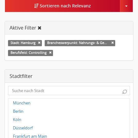
Togg
Sortieren nach Relevanz
Aktive Filter
Stadt: Hamburg
Brancheswerpunkt: Nahrungs- & Genussmittel
Berufsfeld: Controlling
Stadtfilter
⌕
München
Berlin
Köln
Düsseldorf
Frankfurt am Main