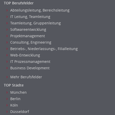
Materialwissenschaft
TOP Berufsfelder
Mechatronik
Abteilungsleitung, Bereichsleitung
Medizintechnik
IT Leitung, Teamleitung
Optiker, Akustiker
Teamleitung, Gruppenleitung
Softwareentwicklung
Brandschutz
Projektmanagement
Prozessmanagement
Consulting, Engineering
Qualitätsmanagement
Betriebs-, Niederlassungs-, Filialleitung
Technische Dokumentation
Web-Entwicklung
Technischer Systemplaner, Bauzeichner
IT Prozessmanagement
Veranstaltungstechnik
Business Development
Verfahrenstechnik
Mehr Berufsfelder
Vertriebsingenieur
TOP Städte
Wirtschaftsingenieur
Technisches Gebäudemanagement (TGM)
München
Berlin
Anwendungsadministration
Köln
Consulting, Engineering
Düsseldorf
Data Warehouse, Business Intelligence