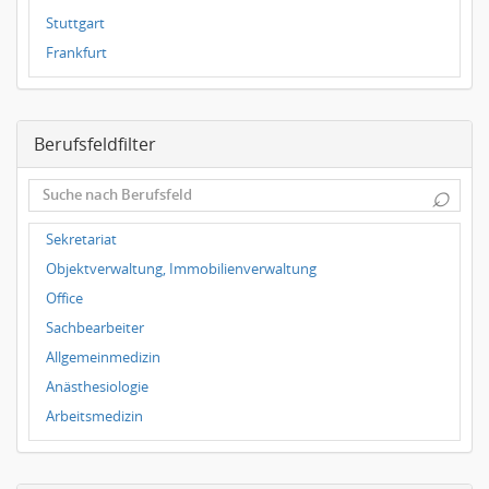
Stuttgart
Frankfurt
Dresden
Magdeburg
Berufsfeldfilter
Leipzig
Dortmund
⌕
Wuppertal
Hallbergmoos
Sekretariat
Würzburg
Objektverwaltung, Immobilienverwaltung
Grünwald
Office
Ulm
Sachbearbeiter
Bielefeld
Allgemeinmedizin
Hannover
Anästhesiologie
Duisburg
Arbeitsmedizin
Augenheilkunde
Chirurgie