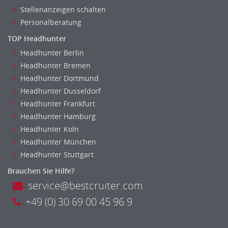
Stellenanzeigen schalten
Nahrungsmittelherstellung, -verarbeitung
Personalberatung
Raumgestaltung
TOP Headhunter
Reiseverkehr, Touristik
Headhunter Berlin
Sicherheitsdienste, Schutzdienste
Headhunter Bremen
Automatisierungstechnik
Headhunter Dortmund
Bauwesen
Headhunter Dusseldorf
Elektrotechnik, Elektronik
Headhunter Frankfurt
Energie und Umwelttechnik
Headhunter Hamburg
Entwicklung
Headhunter Koln
Fahrzeugtechnik
Headhunter München
Fertigungstechnik
Headhunter Stuttgart
gebaeude-versorgungs-sicherheitstechnik
Brauchen Sie Hilfe?
Kunststofftechnik
service@bestcruiter.com
Leitung, Teamleitung
+49 (0) 30 69 00 45 96 9
Luft- und Raumfahrttechnik
Maschinenbau