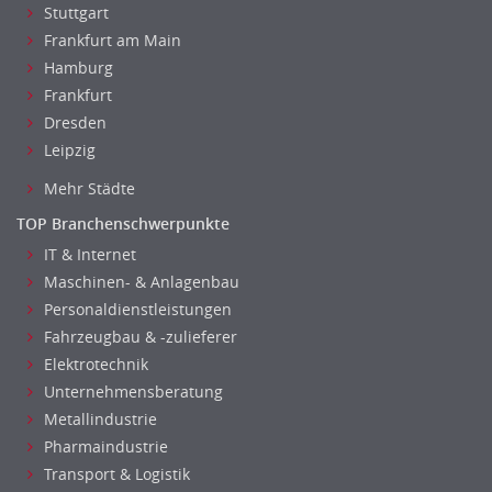
Stuttgart
Datenbanken
Frankfurt am Main
Embedded Systems
Hamburg
Helpdesk
Frankfurt
IT Leitung, Teamleitung
Dresden
Projektmanagement
Leipzig
IT Prozessmanagement
Mehr Städte
Qualitätssicherung, Qualitätsprüfung
TOP Branchenschwerpunkte
SAP/ERP-Beratung, Entwicklung
IT & Internet
Security
Maschinen- & Anlagenbau
Softwareentwicklung
Personaldienstleistungen
Systemadministration, Netzwerkadministration
Fahrzeugbau & -zulieferer
Training
Elektrotechnik
Web-Entwicklung
Unternehmensberatung
Wirtschaftsinformatik
Metallindustrie
Biologie
Pharmaindustrie
Biotechnologie
Transport & Logistik