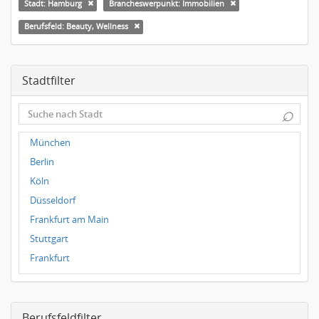
Stadt: Hamburg
Brancheswerpunkt: Immobilien
Berufsfeld: Beauty, Wellness
Stadtfilter
⌕
München
Berlin
Köln
Düsseldorf
Frankfurt am Main
Stuttgart
Frankfurt
Dresden
Magdeburg
Berufsfeldfilter
Leipzig