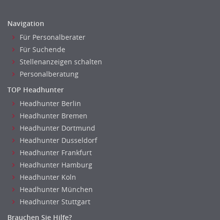
Investment-Banking
Kreditanalyse
Navigation
Banken, Finanzdienstleister und Versicherungen Leitung,
Für Personalberater
Teamleitung
Für Suchende
Mergers & Acquisitions
Stellenanzeigen schalten
Privatkundengeschäft
Personalberatung
Mathematik, Produkt, Statistik
TOP Headhunter
Versicherung: Sachbearbeitung
Headhunter Berlin
Zahlungsverkehr
Headhunter Bremen
Ausbilder
Headhunter Dortmund
Berufsschule
Headhunter Dusseldorf
Erwachsenenbildung
Headhunter Frankfurt
Erzieher
Headhunter Hamburg
Kindergarten, KiTa, Vorschule
Headhunter Koln
Headhunter München
Bildung & Soziales Leitung, Teamleitung
Headhunter Stuttgart
Sozialarbeit
Universität, Fachhochschule
Brauchen Sie Hilfe?