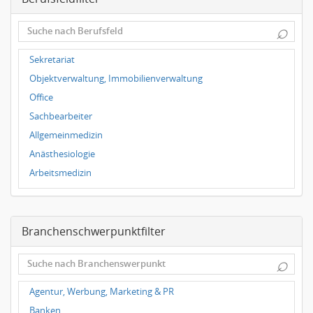
Dortmund
⌕
Wuppertal
Hallbergmoos
Sekretariat
Würzburg
Objektverwaltung, Immobilienverwaltung
Grünwald
Office
Ulm
Sachbearbeiter
Bielefeld
Allgemeinmedizin
Hannover
Anästhesiologie
Duisburg
Arbeitsmedizin
Augenheilkunde
Chirurgie
Branchenschwerpunktfilter
Frauenheilkunde, Geburtshilfe
Hals-Nasen-Ohrenheilkunde
⌕
Hautkrankheiten, Geschlechtskrankheiten
Hygienemedizin, Umweltmedizin
Agentur, Werbung, Marketing & PR
Innere Medizin
Banken