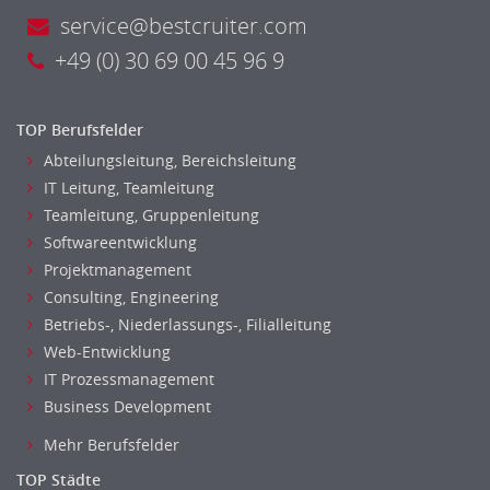
Unterricht: Grundschule
service@bestcruiter.com
Unterricht: Sekundarstufe
+49 (0) 30 69 00 45 96 9
Architektur
Fotografie, Video
TOP Berufsfelder
Grafik- und Kommunikationsdesign
Abteilungsleitung, Bereichsleitung
Medien-, Screen-, Webdesign
IT Leitung, Teamleitung
Modedesign, Schmuckdesign
Teamleitung, Gruppenleitung
Produktdesign, Industriedesign
Softwareentwicklung
Theater, Schauspiel, Musik, Tanz
Projektmanagement
Beschaffungslogistik
Consulting, Engineering
Disposition
Betriebs-, Niederlassungs-, Filialleitung
Einkauf
Web-Entwicklung
Logistik
IT Prozessmanagement
Entsorgungslogistik
Business Development
Fuhrparkmanagement
Mehr Berufsfelder
Lagerlogistik
TOP Städte