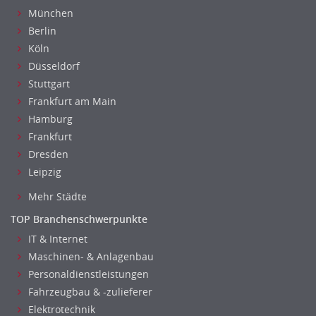
Einkauf, Materialwirtschaft & Logistik Leitung, Teamleitung
München
Materialwirtschaft
Berlin
Produktionslogistik
Köln
Einkauf, Materialwirtschaft & Logistik Prozessmanagement
Düsseldorf
Supply-Chain-Management
Stuttgart
Anlagenbuchhaltung
Frankfurt am Main
Controlling
Hamburg
Debitorenbuchhaltung
Frankfurt
Dresden
Finanzbuchhaltung, Bilanzbuchhaltung
Leipzig
Gehaltsbuchhaltung, Lohnbuchhaltung
Konzernbuchhaltung
Mehr Städte
Kreditorenbuchhaltung
TOP Branchenschwerpunkte
Finanzen Leitung, Teamleitung
IT & Internet
Finanzen Prozessmanagement
Maschinen- & Anlagenbau
Rechnungswesen
Personaldienstleistungen
Revision
Fahrzeugbau & -zulieferer
Steuern
Elektrotechnik