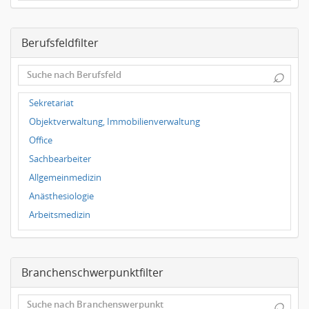
Dresden
Magdeburg
Berufsfeldfilter
Leipzig
Dortmund
⌕
Wuppertal
Hallbergmoos
Sekretariat
Würzburg
Objektverwaltung, Immobilienverwaltung
Grünwald
Office
Ulm
Sachbearbeiter
Bielefeld
Allgemeinmedizin
Hannover
Anästhesiologie
Duisburg
Arbeitsmedizin
Augenheilkunde
Chirurgie
Branchenschwerpunktfilter
Frauenheilkunde, Geburtshilfe
Hals-Nasen-Ohrenheilkunde
⌕
Hautkrankheiten, Geschlechtskrankheiten