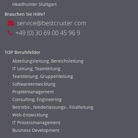
Headhunter Stuttgart
Firmenkundengeschäft
Brauchen Sie Hilfe?
Investment-Banking
service@bestcruiter.com
Kreditanalyse
+49 (0) 30 69 00 45 96 9
Banken, Finanzdienstleister und Versicherungen Leitung,
Teamleitung
Mergers & Acquisitions
TOP Berufsfelder
Privatkundengeschäft
Abteilungsleitung, Bereichsleitung
Mathematik, Produkt, Statistik
IT Leitung, Teamleitung
Versicherung: Sachbearbeitung
Teamleitung, Gruppenleitung
Zahlungsverkehr
Softwareentwicklung
Ausbilder
Projektmanagement
Berufsschule
Consulting, Engineering
Erwachsenenbildung
Betriebs-, Niederlassungs-, Filialleitung
Erzieher
Web-Entwicklung
Kindergarten, KiTa, Vorschule
IT Prozessmanagement
Business Development
Bildung & Soziales Leitung, Teamleitung