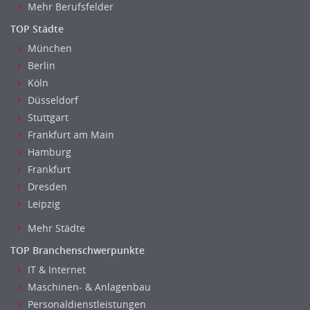
Sozialarbeit
Mehr Berufsfelder
Universität, Fachhochschule
TOP Städte
Unterricht: Grundschule
München
Unterricht: Sekundarstufe
Berlin
Architektur
Köln
Fotografie, Video
Düsseldorf
Grafik- und Kommunikationsdesign
Stuttgart
Medien-, Screen-, Webdesign
Frankfurt am Main
Modedesign, Schmuckdesign
Hamburg
Frankfurt
Produktdesign, Industriedesign
Dresden
Theater, Schauspiel, Musik, Tanz
Leipzig
Beschaffungslogistik
Disposition
Mehr Städte
Einkauf
TOP Branchenschwerpunkte
Logistik
IT & Internet
Entsorgungslogistik
Maschinen- & Anlagenbau
Fuhrparkmanagement
Personaldienstleistungen