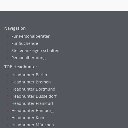
Telekommunikation
Vertriebsmarketing
Textilien & Bekleidung
Human Resources
Transport & Logistik
Personal Leitung, Teamleitung
Unternehmensberatung
Navigation
rec2rec
Versicherungen
Für Personalberater
Recruiting, Personalmarketing
Naturwissenschaften & Forschung
Für Suchende
Referent
Stellenanzeigen schalten
Anwaltschaft
Personalberatung
Justiziariat, Rechtsabteilung
TOP Headhunter
Notar-, Justizfachangestellter, Anwaltsfachgehilfe
Headhunter Berlin
Notariat
Headhunter Bremen
Richter, Justizbeamte
Headhunter Dortmund
Anlageberatung, Vermögensberatung
Headhunter Dusseldorf
Asset-/Fonds-Management
Headhunter Frankfurt
Börsenhandel
Headhunter Hamburg
Banken, Finanzdienstleister und Versicherungen Compliance,
Headhunter Koln
Sicherheit
Headhunter München
Banken, Finanzdienstleister und Versicherungen Finanzen