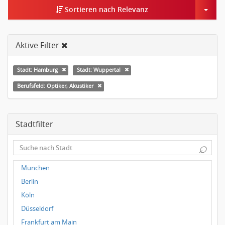
Togg
Sortieren nach Relevanz
Aktive Filter
Stadt: Hamburg
Stadt: Wuppertal
Berufsfeld: Optiker, Akustiker
Stadtfilter
⌕
München
Berlin
Köln
Düsseldorf
Frankfurt am Main