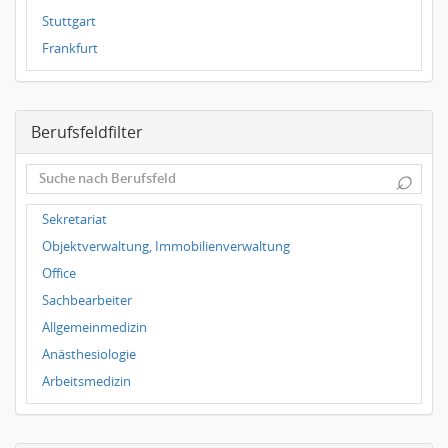
Stuttgart
Frankfurt
Dresden
Magdeburg
Berufsfeldfilter
Leipzig
Dortmund
⌕
Hallbergmoos
Würzburg
Sekretariat
Grünwald
Objektverwaltung, Immobilienverwaltung
Ulm
Office
Bielefeld
Sachbearbeiter
Hannover
Allgemeinmedizin
Duisburg
Anästhesiologie
Arbeitsmedizin
Augenheilkunde
Chirurgie