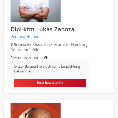
Datenbanken
Embedded Systems
Helpdesk
IT Leitung, Teamleitung
Dipl-kfm Lukas Zanoza
Projektmanagement
PersonalHelden
IT Prozessmanagement
Bramsche, Osnabrück, Münster, Hamburg,
Qualitätssicherung, Qualitätsprüfung
Düsseldorf, Köln
SAP/ERP-Beratung, Entwicklung
Personalvermittler
Security
Dieser Berater hat noch keine Empfehlung
Softwareentwicklung
bekommen.
Systemadministration, Netzwerkadministration
Jetzt bewerten! »
Training
Web-Entwicklung
Wirtschaftsinformatik
Biologie
Biotechnologie