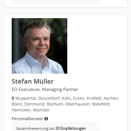
Börsenhandel
Banken, Finanzdienstleister und Versicherungen Compliance,
Sicherheit
Banken, Finanzdienstleister und Versicherungen Finanzen
Firmenkundengeschäft
Investment-Banking
Kreditanalyse
Banken, Finanzdienstleister und Versicherungen Leitung,
Teamleitung
Mergers & Acquisitions
Stefan Müller
Privatkundengeschäft
Mathematik, Produkt, Statistik
EO Executives, Managing Partner
Versicherung: Sachbearbeitung
Wuppertal; Düsseldorf; Köln; Essen; Krefeld; Aachen;
Bonn; Dortmund; Bochum; Oberhausen; Bielefeld;
Zahlungsverkehr
Hannover; Münster
Ausbilder
Personalberater
Berufsschule
Erwachsenenbildung
Gesamtbewertung bei
20 Empfehlungen