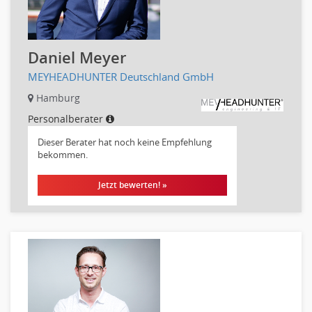
Maschinenbau
Materialwissenschaft
Mechatronik
Daniel Meyer
Medizintechnik
MEYHEADHUNTER Deutschland GmbH
Brandschutz
Hamburg
Prozessmanagement
Qualitätsmanagement
Personalberater
Technische Dokumentation
Dieser Berater hat noch keine Empfehlung
bekommen.
Technischer Systemplaner, Bauzeichner
Veranstaltungstechnik
Jetzt bewerten! »
Verfahrenstechnik
Vertriebsingenieur
Wirtschaftsingenieur
Technisches Gebäudemanagement (TGM)
Anwendungsadministration
Consulting, Engineering
Data Warehouse, Business Intelligence