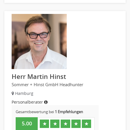
Pharmaberater
Pre-Sales
Telesales
Verkauf (Handel)
Herr Martin Hinst
Sommer + Hinst GmbH Headhunter
Hamburg
Personalberater
Gesamtbewertung bei
1 Empfehlungen
5.00
★
★
★
★
★