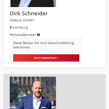
Metallhandwerk
Dirk Schneider
Nahrungsmittelherstellung, -verarbeitung
Raumgestaltung
Adecco GmbH
Reiseverkehr, Touristik
Hamburg
Sicherheitsdienste, Schutzdienste
Personalberater
Automatisierungstechnik
Dieser Berater hat noch keine Empfehlung
Bauwesen
bekommen.
Elektrotechnik, Elektronik
Jetzt bewerten! »
Energie und Umwelttechnik
Entwicklung
Fahrzeugtechnik
Fertigungstechnik
gebaeude-versorgungs-sicherheitstechnik
Kunststofftechnik
Leitung, Teamleitung
Luft- und Raumfahrttechnik