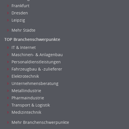
Luft- und Raumfahrttechnik
Frankfurt
Maschinenbau
Dresden
Materialwissenschaft
Leipzig
Mechatronik
Mehr Städte
Medizintechnik
TOP Branchenschwerpunkte
Optiker, Akustiker
IT & Internet
Brandschutz
Maschinen- & Anlagenbau
Qualitätsmanagement
Personaldienstleistungen
Technische Dokumentation
Fahrzeugbau & -zulieferer
Technischer Systemplaner, Bauzeichner
Elektrotechnik
Veranstaltungstechnik
Unternehmensberatung
Verfahrenstechnik
Metallindustrie
Vertriebsingenieur
Pharmaindustrie
Wirtschaftsingenieur
Transport & Logistik
Medizintechnik
Technisches Gebäudemanagement (TGM)
Anwendungsadministration
Mehr Branchenschwerpunkte
Consulting, Engineering