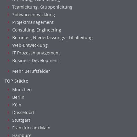
Maler, Lackierer
Teamleitung, Gruppenleitung
Mechaniker
Softwareentwicklung
Metallhandwerk
Projektmanagement
Nahrungsmittelherstellung, -verarbeitung
Consulting, Engineering
Raumgestaltung
Betriebs-, Niederlassungs-, Filialleitung
Reiseverkehr, Touristik
Web-Entwicklung
Sicherheitsdienste, Schutzdienste
IT Prozessmanagement
Automatisierungstechnik
Business Development
Bauwesen
Mehr Berufsfelder
Elektrotechnik, Elektronik
TOP Städte
Energie und Umwelttechnik
München
Entwicklung
Berlin
Fahrzeugtechnik
Köln
Fertigungstechnik
Düsseldorf
gebaeude-versorgungs-sicherheitstechnik
Stuttgart
Kunststofftechnik
Frankfurt am Main
Leitung, Teamleitung
Hamburg