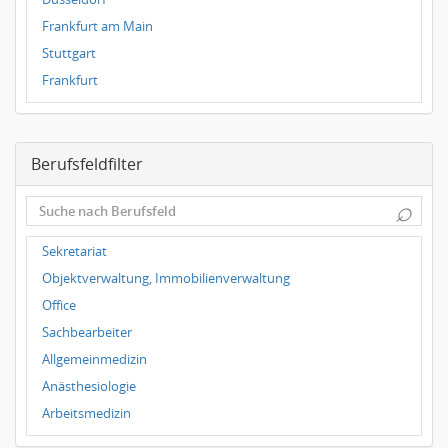
Frankfurt am Main
Stuttgart
Frankfurt
Dresden
Magdeburg
Berufsfeldfilter
Leipzig
Dortmund
⌕
Hallbergmoos
Würzburg
Sekretariat
Grünwald
Objektverwaltung, Immobilienverwaltung
Ulm
Office
Bielefeld
Sachbearbeiter
Hannover
Allgemeinmedizin
Duisburg
Anästhesiologie
Arbeitsmedizin
Augenheilkunde