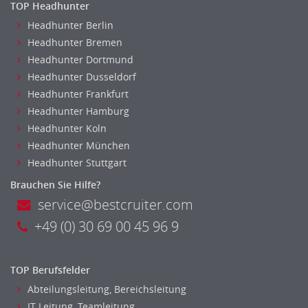
TOP Headhunter
Kreditorenbuchhaltung
Headhunter Berlin
Finanzen Leitung, Teamleitung
Headhunter Bremen
Finanzen Prozessmanagement
Headhunter Dortmund
Rechnungswesen
Headhunter Dusseldorf
Revision
Headhunter Frankfurt
Steuern
Headhunter Hamburg
Treasury
Headhunter Koln
Wirtschaftsprüfung
Headhunter München
Arbeitssicherheit
Headhunter Stuttgart
Montage
Brauchen Sie Hilfe?
Beauty, Wellness
service@bestcruiter.com
Elektrik, Sanitär, Heizung, Klima
+49 (0) 30 69 00 45 96 9
Fertigung, Produktion
Gastronomie, Hotellerie
TOP Berufsfelder
Holzhandwerk
Abteilungsleitung, Bereichsleitung
Handwerk, Dienstleistung & Fertigung Leitung, Teamleitung
IT Leitung, Teamleitung