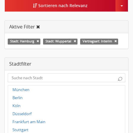
Togg
Sortieren nach Relevanz
Aktive Filter
Stadt: Hamburg
Stadt: Wuppertal
Vertragsart: Interim
Stadtfilter
⌕
München
Berlin
Köln
Düsseldorf
Frankfurt am Main
Stuttgart