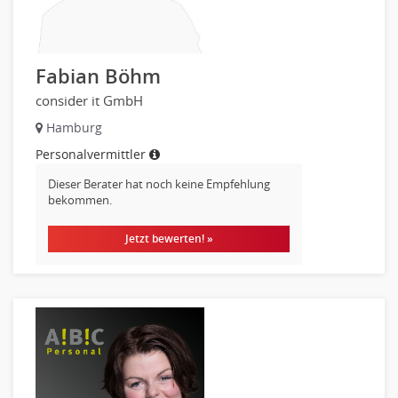
Datenbanken
Embedded Systems
Helpdesk
Fabian Böhm
IT Leitung, Teamleitung
consider it GmbH
Projektmanagement
Hamburg
IT Prozessmanagement
Personalvermittler
Qualitätssicherung, Qualitätsprüfung
SAP/ERP-Beratung, Entwicklung
Dieser Berater hat noch keine Empfehlung
bekommen.
Security
Softwareentwicklung
Jetzt bewerten! »
Systemadministration, Netzwerkadministration
Training
Web-Entwicklung
Wirtschaftsinformatik
Biologie
Biotechnologie
Chemie