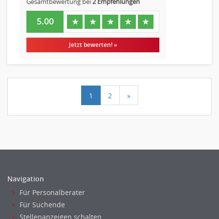
Gesamtbewertung bei
2 Empfehlungen
5.00
★
★
★
★
★
Jetzt bewerten! »
1
2
»
Navigation
Für Personalberater
Für Suchende
Stellenanzeigen schalten