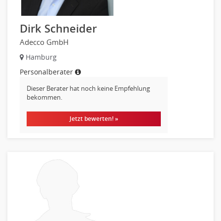
Materialwissenschaft
Mechatronik
Dirk Schneider
Medizintechnik
Optiker, Akustiker
Adecco GmbH
Brandschutz
Hamburg
Prozessmanagement
Personalberater
Qualitätsmanagement
Dieser Berater hat noch keine Empfehlung
Technische Dokumentation
bekommen.
Technischer Systemplaner, Bauzeichner
Jetzt bewerten! »
Veranstaltungstechnik
Verfahrenstechnik
Vertriebsingenieur
Wirtschaftsingenieur
Technisches Gebäudemanagement (TGM)
Anwendungsadministration
Consulting, Engineering
Data Warehouse, Business Intelligence