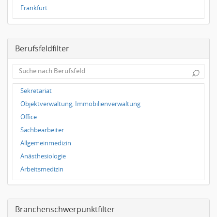
Frankfurt
Dresden
Magdeburg
Berufsfeldfilter
Leipzig
Dortmund
⌕
Hallbergmoos
Würzburg
Sekretariat
Grünwald
Objektverwaltung, Immobilienverwaltung
Ulm
Office
Bielefeld
Sachbearbeiter
Hannover
Allgemeinmedizin
Duisburg
Anästhesiologie
Arbeitsmedizin
Augenheilkunde
Chirurgie
Branchenschwerpunktfilter
Frauenheilkunde, Geburtshilfe