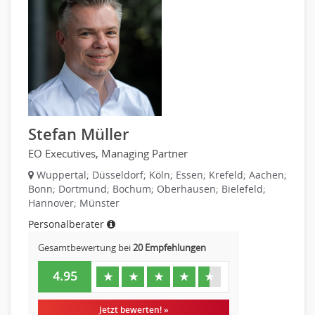
Produktmanagement
Pharmaindustrie
Strategisches Marketing
Recht
Vertriebsmarketing
Telekommunikation
Human Resources
Textilien & Bekleidung
Personal Leitung, Teamleitung
Transport & Logistik
rec2rec
Unternehmensberatung
Recruiting, Personalmarketing
Versicherungen
Stefan Müller
Referent
Naturwissenschaften & Forschung
EO Executives, Managing Partner
Anwaltschaft
Justiziariat, Rechtsabteilung
Wuppertal; Düsseldorf; Köln; Essen; Krefeld; Aachen;
Bonn; Dortmund; Bochum; Oberhausen; Bielefeld;
Notar-, Justizfachangestellter, Anwaltsfachgehilfe
Hannover; Münster
Notariat
Personalberater
Richter, Justizbeamte
Gesamtbewertung bei
20 Empfehlungen
Analyst
Anlageberatung, Vermögensberatung
4.95
★
★
★
★
★
Asset-/Fonds-Management
Börsenhandel
Jetzt bewerten! »