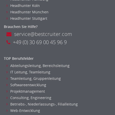
Bildung & Soziales Leitung, Teamleitung
Headhunter Koln
Sozialarbeit
Headhunter München
Universität, Fachhochschule
Headhunter Stuttgart
Unterricht: Grundschule
Brauchen Sie Hilfe?
Unterricht: Sekundarstufe
service@bestcruiter.com
Architektur
+49 (0) 30 69 00 45 96 9
Fotografie, Video
Grafik- und Kommunikationsdesign
Medien-, Screen-, Webdesign
TOP Berufsfelder
Modedesign, Schmuckdesign
Abteilungsleitung, Bereichsleitung
Produktdesign, Industriedesign
IT Leitung, Teamleitung
Theater, Schauspiel, Musik, Tanz
Teamleitung, Gruppenleitung
Softwareentwicklung
Beschaffungslogistik
Projektmanagement
Disposition
Consulting, Engineering
Einkauf
Betriebs-, Niederlassungs-, Filialleitung
Logistik
Web-Entwicklung
Entsorgungslogistik