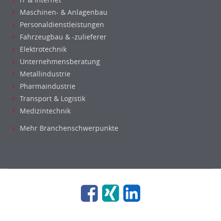
Rechnungswesen
Maschinen- & Anlagenbau
Revision
Personaldienstleistungen
Steuern
Fahrzeugbau & -zulieferer
Treasury
Elektrotechnik
Wirtschaftsprüfung
Unternehmensberatung
Arbeitssicherheit
Metallindustrie
Montage
Pharmaindustrie
Beauty, Wellness
Transport & Logistik
Elektrik, Sanitär, Heizung, Klima
Medizintechnik
Fertigung, Produktion
Mehr Branchenschwerpunkte
Gastronomie, Hotellerie
Holzhandwerk
Handwerk, Dienstleistung & Fertigung Leitung, Teamleitung
Maler, Lackierer
Mechaniker
Metallhandwerk
Nahrungsmittelherstellung, -verarbeitung