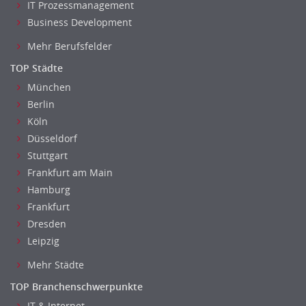
IT Prozessmanagement
Fuhrparkmanagement
Business Development
Lagerlogistik
Mehr Berufsfelder
Einkauf, Materialwirtschaft & Logistik Leitung, Teamleitung
Materialwirtschaft
TOP Städte
Produktionslogistik
München
Berlin
Einkauf, Materialwirtschaft & Logistik Prozessmanagement
Köln
Supply-Chain-Management
Düsseldorf
Anlagenbuchhaltung
Stuttgart
Controlling
Frankfurt am Main
Debitorenbuchhaltung
Hamburg
Finanzbuchhaltung, Bilanzbuchhaltung
Frankfurt
Gehaltsbuchhaltung, Lohnbuchhaltung
Dresden
Konzernbuchhaltung
Leipzig
Kreditorenbuchhaltung
Mehr Städte
Finanzen Leitung, Teamleitung
TOP Branchenschwerpunkte
Finanzen Prozessmanagement
IT & Internet