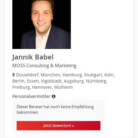
Recht
Strategisches Marketing
Telekommunikation
Vertriebsmarketing
Textilien & Bekleidung
Human Resources
Transport & Logistik
Personal Leitung, Teamleitung
Unternehmensberatung
rec2rec
Versicherungen
Recruiting, Personalmarketing
Naturwissenschaften & Forschung
Jannik Babel
Referent
MOSS Consulting & Marketing
Anwaltschaft
Justiziariat, Rechtsabteilung
Düsseldorf, München, Hamburg, Stuttgart, Köln,
Berlin, Essen, Ingolstadt, Augsburg, Nürnberg,
Notar-, Justizfachangestellter, Anwaltsfachgehilfe
Freiburg, Hannover, Mülheim
Notariat
Personalvermittler
Richter, Justizbeamte
Dieser Berater hat noch keine Empfehlung
Analyst
bekommen.
Anlageberatung, Vermögensberatung
Asset-/Fonds-Management
Jetzt bewerten! »
Börsenhandel