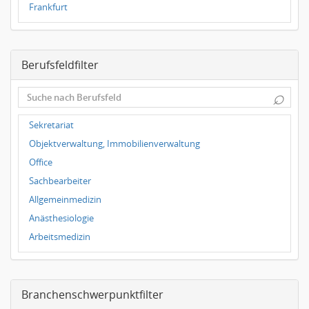
Frankfurt
Dresden
Magdeburg
Berufsfeldfilter
Leipzig
Dortmund
⌕
Wuppertal
Hallbergmoos
Sekretariat
Würzburg
Objektverwaltung, Immobilienverwaltung
Grünwald
Office
Bielefeld
Sachbearbeiter
Hannover
Allgemeinmedizin
Duisburg
Anästhesiologie
Arbeitsmedizin
Augenheilkunde
Chirurgie
Branchenschwerpunktfilter
Frauenheilkunde, Geburtshilfe