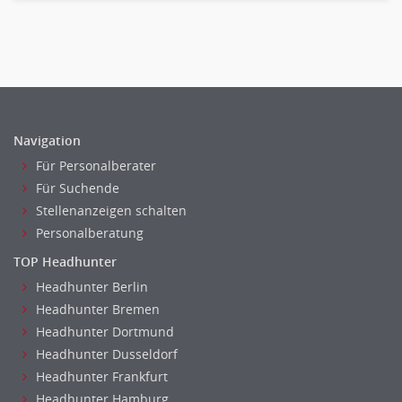
Banken, Finanzdienstleister und Versicherungen Compliance,
Sicherheit
Banken, Finanzdienstleister und Versicherungen Finanzen
Firmenkundengeschäft
Investment-Banking
Kreditanalyse
Navigation
Banken, Finanzdienstleister und Versicherungen Leitung,
Für Personalberater
Teamleitung
Für Suchende
Mergers & Acquisitions
Stellenanzeigen schalten
Privatkundengeschäft
Personalberatung
Mathematik, Produkt, Statistik
TOP Headhunter
Zahlungsverkehr
Headhunter Berlin
Ausbilder
Headhunter Bremen
Berufsschule
Headhunter Dortmund
Erwachsenenbildung
Headhunter Dusseldorf
Erzieher
Headhunter Frankfurt
Kindergarten, KiTa, Vorschule
Headhunter Hamburg