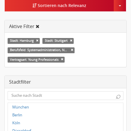
Togg
Sortieren nach Relevanz
Aktive Filter
Stadt: Hamburg
Stadt: Stuttgart
Berufsfeld: Systemadministration, Netzwerkadministration
Vertragsart: Young Professionals
Stadtfilter
⌕
München
Berlin
Köln
Düsseldorf