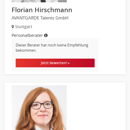
Kreditorenbuchhaltung
Florian Hirschmann
Finanzen Leitung, Teamleitung
AVANTGARDE Talents GmbH
Finanzen Prozessmanagement
Stuttgart
Rechnungswesen
Personalberater
Revision
Steuern
Dieser Berater hat noch keine Empfehlung
bekommen.
Treasury
Wirtschaftsprüfung
Jetzt bewerten! »
Arbeitssicherheit
Montage
Beauty, Wellness
Elektrik, Sanitär, Heizung, Klima
Fertigung, Produktion
Gastronomie, Hotellerie
Holzhandwerk
Handwerk, Dienstleistung & Fertigung Leitung, Teamleitung