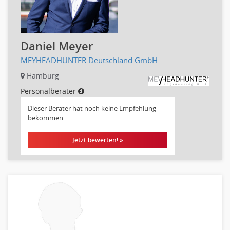
Luft- und Raumfahrttechnik
Maschinenbau
Materialwissenschaft
Daniel Meyer
Mechatronik
MEYHEADHUNTER Deutschland GmbH
Medizintechnik
Hamburg
Optiker, Akustiker
Brandschutz
Personalberater
Prozessmanagement
Dieser Berater hat noch keine Empfehlung
Qualitätsmanagement
bekommen.
Technische Dokumentation
Jetzt bewerten! »
Technischer Systemplaner, Bauzeichner
Veranstaltungstechnik
Verfahrenstechnik
Vertriebsingenieur
Wirtschaftsingenieur
Technisches Gebäudemanagement (TGM)
Anwendungsadministration