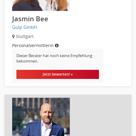
Maler, Lackierer
Mechaniker
Metallhandwerk
Jasmin Bee
Nahrungsmittelherstellung, -verarbeitung
Gulp GmbH
Raumgestaltung
Stuttgart
Reiseverkehr, Touristik
Personalvermittlerin
Sicherheitsdienste, Schutzdienste
Dieser Berater hat noch keine Empfehlung
Automatisierungstechnik
bekommen.
Bauwesen
Elektrotechnik, Elektronik
Jetzt bewerten! »
Energie und Umwelttechnik
Entwicklung
Fahrzeugtechnik
Fertigungstechnik
gebaeude-versorgungs-sicherheitstechnik
Kunststofftechnik
Leitung, Teamleitung