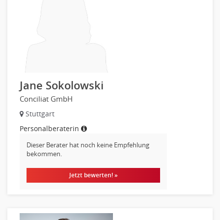
Verbände, Vereine
Altenpflege, Betreuungsberufe
Anästhesie und Intensivpflege
Ergotherapie
Gesundheits- und Kinderkrankenpflege
Gesundheits- und Krankenpflege
Jane Sokolowski
Hebamme, Entbindungshelfer
Conciliat GmbH
Heilerziehungspfleger
Stuttgart
Logopädie
Personalberaterin
Pflegehelfer
Physiotherapie
Dieser Berater hat noch keine Empfehlung
bekommen.
Sanitätsdienst, ambulanter Dienst
Strahlentherapie
Jetzt bewerten! »
Außendienst
Immobilienmakler
Innendienst, Sachbearbeitung