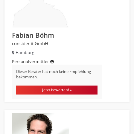
Consulting, Engineering
Data Warehouse, Business Intelligence
Datenbanken
Embedded Systems
Fabian Böhm
Helpdesk
consider it GmbH
IT Leitung, Teamleitung
Hamburg
Projektmanagement
Personalvermittler
IT Prozessmanagement
Dieser Berater hat noch keine Empfehlung
Qualitätssicherung, Qualitätsprüfung
bekommen.
SAP/ERP-Beratung, Entwicklung
Security
Jetzt bewerten! »
Softwareentwicklung
Training
Web-Entwicklung
Wirtschaftsinformatik
Biologie