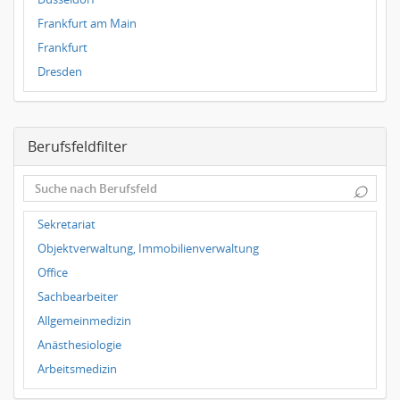
Frankfurt am Main
Frankfurt
Dresden
Magdeburg
Leipzig
Berufsfeldfilter
Dortmund
Wuppertal
⌕
Hallbergmoos
Würzburg
Sekretariat
Grünwald
Objektverwaltung, Immobilienverwaltung
Ulm
Office
Bielefeld
Sachbearbeiter
Hannover
Allgemeinmedizin
Duisburg
Anästhesiologie
Arbeitsmedizin
Augenheilkunde