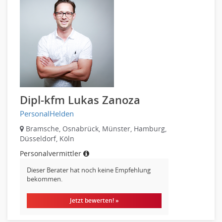
Kundenservice
Vertrieb & Verkauf Leitung, Teamleitung
Pharmaberater
Pre-Sales
Telesales
Verkauf (Handel)
Dipl-kfm Lukas Zanoza
PersonalHelden
Bramsche, Osnabrück, Münster, Hamburg,
Düsseldorf, Köln
Personalvermittler
Dieser Berater hat noch keine Empfehlung
bekommen.
Jetzt bewerten! »