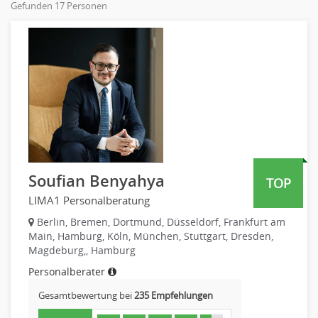
Gefunden 17 Personen
Online-Marketing
Öffentlicher Dienst & Verbände
PR, Unternehmenskommunikation
Personaldienstleistungen
Produktmanagement
Pharmaindustrie
Strategisches Marketing
Recht
Vertriebsmarketing
Telekommunikation
Human Resources
Textilien & Bekleidung
Personal Leitung, Teamleitung
Transport & Logistik
rec2rec
Unternehmensberatung
Recruiting, Personalmarketing
Versicherungen
Soufian Benyahya
TOP
Referent
Naturwissenschaften & Forschung
LIMA1 Personalberatung
Anwaltschaft
Justiziariat, Rechtsabteilung
Berlin, Bremen, Dortmund, Düsseldorf, Frankfurt am
Main, Hamburg, Köln, München, Stuttgart, Dresden,
Notar-, Justizfachangestellter, Anwaltsfachgehilfe
Magdeburg,, Hamburg
Notariat
Personalberater
Richter, Justizbeamte
Gesamtbewertung bei
235 Empfehlungen
Analyst
Anlageberatung, Vermögensberatung