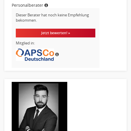
Personalberater
Pre-Sales
Telesales
Dieser Berater hat noch keine Empfehlung
bekommen.
Verkauf (Handel)
Jetzt bewerten! »
Mitglied in: