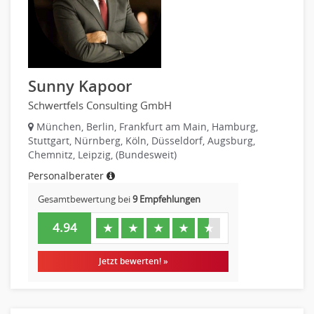
Raumgestaltung
Reiseverkehr, Touristik
Sicherheitsdienste, Schutzdienste
Automatisierungstechnik
Sunny Kapoor
Bauwesen
Schwertfels Consulting GmbH
Elektrotechnik, Elektronik
München, Berlin, Frankfurt am Main, Hamburg,
Energie und Umwelttechnik
Stuttgart, Nürnberg, Köln, Düsseldorf, Augsburg,
Entwicklung
Chemnitz, Leipzig, (Bundesweit)
Fahrzeugtechnik
Personalberater
Fertigungstechnik
Gesamtbewertung bei
9 Empfehlungen
gebaeude-versorgungs-sicherheitstechnik
Kunststofftechnik
4.94
★
★
★
★
★
Leitung, Teamleitung
Luft- und Raumfahrttechnik
Jetzt bewerten! »
Maschinenbau
Materialwissenschaft