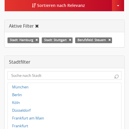
Togg
Sortieren nach Relevanz
Aktive Filter
Stadt: Hamburg
Stadt: Stuttgart
Berufsfeld: Steuern
Stadtfilter
⌕
München
Berlin
Köln
Düsseldorf
Frankfurt am Main
Frankfurt