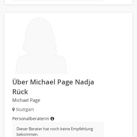
Embedded Systems
Helpdesk
IT Leitung, Teamleitung
Projektmanagement
IT Prozessmanagement
Qualitätssicherung, Qualitätsprüfung
SAP/ERP-Beratung, Entwicklung
Security
Softwareentwicklung
Systemadministration, Netzwerkadministration
Über Michael Page Nadja
Training
Rück
Web-Entwicklung
Michael Page
Wirtschaftsinformatik
Stuttgart
Biologie
Personalberaterin
Biotechnologie
Chemie
Dieser Berater hat noch keine Empfehlung
bekommen.
Geowissenschaften