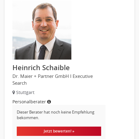
Mechatronik
Medizintechnik
Optiker, Akustiker
Brandschutz
Prozessmanagement
Qualitätsmanagement
Technische Dokumentation
Technischer Systemplaner, Bauzeichner
Heinrich Schaible
Veranstaltungstechnik
Dr. Maier + Partner GmbH I Executive
Verfahrenstechnik
Search
Vertriebsingenieur
Stuttgart
Wirtschaftsingenieur
Technisches Gebäudemanagement (TGM)
Personalberater
Anwendungsadministration
Dieser Berater hat noch keine Empfehlung
bekommen.
Consulting, Engineering
Data Warehouse, Business Intelligence
Jetzt bewerten! »
Datenbanken