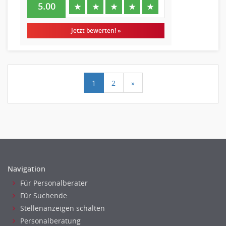
5.00
★
★
★
★
★
Jetzt bewerten! »
1
2
»
Navigation
Für Personalberater
Für Suchende
Stellenanzeigen schalten
Personalberatung