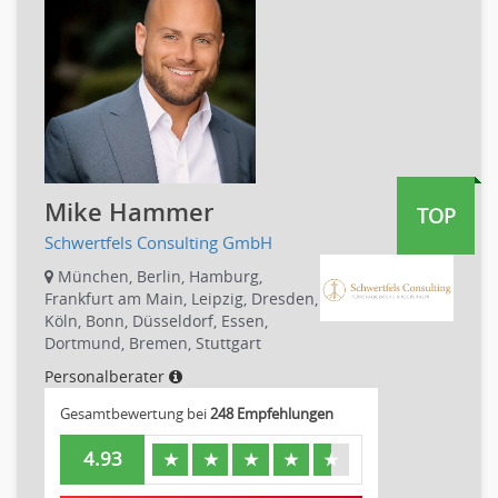
Produktmanagement
Pharmaindustrie
Strategisches Marketing
Recht
Vertriebsmarketing
Telekommunikation
Human Resources
Textilien & Bekleidung
Personal Leitung, Teamleitung
Transport & Logistik
rec2rec
Unternehmensberatung
Recruiting, Personalmarketing
Versicherungen
Mike Hammer
TOP
Referent
Naturwissenschaften & Forschung
Schwertfels Consulting GmbH
Anwaltschaft
Justiziariat, Rechtsabteilung
München, Berlin, Hamburg,
Frankfurt am Main, Leipzig, Dresden,
Notar-, Justizfachangestellter, Anwaltsfachgehilfe
Köln, Bonn, Düsseldorf, Essen,
Notariat
Dortmund, Bremen, Stuttgart
Richter, Justizbeamte
Personalberater
Analyst
Gesamtbewertung bei
248 Empfehlungen
Anlageberatung, Vermögensberatung
Asset-/Fonds-Management
4.93
★
★
★
★
★
Börsenhandel