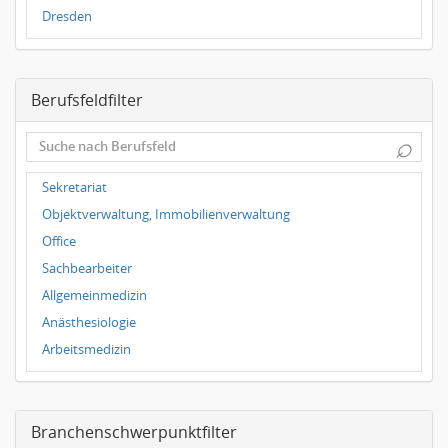
Dresden
Magdeburg
Leipzig
Berufsfeldfilter
Dortmund
Wuppertal
⌕
Hallbergmoos
Würzburg
Sekretariat
Grünwald
Objektverwaltung, Immobilienverwaltung
Ulm
Office
Bielefeld
Sachbearbeiter
Hannover
Allgemeinmedizin
Duisburg
Anästhesiologie
Arbeitsmedizin
Augenheilkunde
Chirurgie
Branchenschwerpunktfilter
Frauenheilkunde, Geburtshilfe