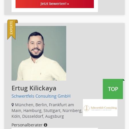
Jetzt bewerten! »
Banken, Finanzdienstleister und Versicherungen Compliance,
Sicherheit
Banken, Finanzdienstleister und Versicherungen Finanzen
Firmenkundengeschäft
Investment-Banking
Kreditanalyse
Banken, Finanzdienstleister und Versicherungen Leitung,
Teamleitung
Mergers & Acquisitions
Privatkundengeschäft
Mathematik, Produkt, Statistik
Versicherung: Sachbearbeitung
Ertug Kilickaya
TOP
Zahlungsverkehr
Schwertfels Consulting GmbH
Ausbilder
München, Berlin, Frankfurt am
Berufsschule
Main, Hamburg, Stuttgart, Nürnberg,
Köln, Düsseldorf, Augsburg
Erwachsenenbildung
Personalberater
Erzieher