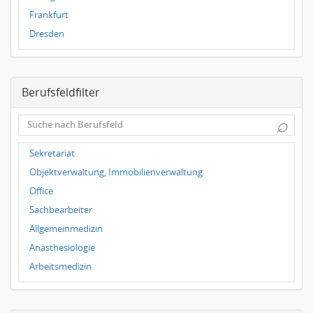
Frankfurt
Dresden
Magdeburg
Leipzig
Berufsfeldfilter
Dortmund
Wuppertal
⌕
Hallbergmoos
Würzburg
Sekretariat
Grünwald
Objektverwaltung, Immobilienverwaltung
Ulm
Office
Bielefeld
Sachbearbeiter
Hannover
Allgemeinmedizin
Duisburg
Anästhesiologie
Arbeitsmedizin
Augenheilkunde
Chirurgie