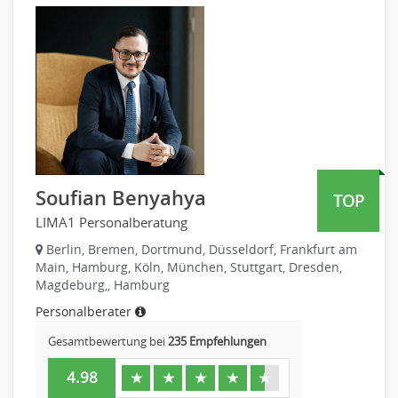
PR, Unternehmenskommunikation
Pharmaindustrie
Produktmanagement
Recht
Strategisches Marketing
Telekommunikation
Vertriebsmarketing
Textilien & Bekleidung
Human Resources
Transport & Logistik
Personal Leitung, Teamleitung
Unternehmensberatung
rec2rec
Versicherungen
Recruiting, Personalmarketing
Naturwissenschaften & Forschung
Soufian Benyahya
TOP
Referent
LIMA1 Personalberatung
Anwaltschaft
Justiziariat, Rechtsabteilung
Berlin, Bremen, Dortmund, Düsseldorf, Frankfurt am
Main, Hamburg, Köln, München, Stuttgart, Dresden,
Notar-, Justizfachangestellter, Anwaltsfachgehilfe
Magdeburg,, Hamburg
Notariat
Personalberater
Richter, Justizbeamte
Gesamtbewertung bei
235 Empfehlungen
Analyst
Anlageberatung, Vermögensberatung
4.98
★
★
★
★
★
Asset-/Fonds-Management