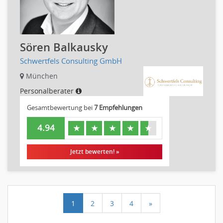
Sören Balkausky
Schwertfels Consulting GmbH
München
Personalberater
Gesamtbewertung bei
7 Empfehlungen
4.94
★
★
★
★
★
Jetzt bewerten! »
1
2
3
4
»