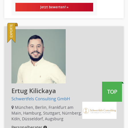
Börsenhandel
Jetzt bewerten! »
Banken, Finanzdienstleister und Versicherungen Compliance,
Sicherheit
Banken, Finanzdienstleister und Versicherungen Finanzen
Firmenkundengeschäft
Investment-Banking
Kreditanalyse
Banken, Finanzdienstleister und Versicherungen Leitung,
Teamleitung
Mergers & Acquisitions
Privatkundengeschäft
Mathematik, Produkt, Statistik
Ertug Kilickaya
TOP
Versicherung: Sachbearbeitung
Schwertfels Consulting GmbH
Zahlungsverkehr
München, Berlin, Frankfurt am
Ausbilder
Main, Hamburg, Stuttgart, Nürnberg,
Berufsschule
Köln, Düsseldorf, Augsburg
Erwachsenenbildung
Personalberater