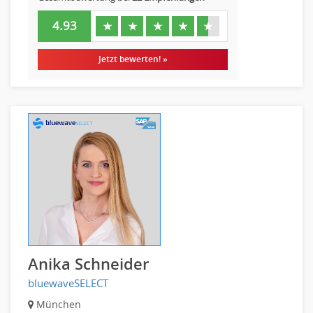
4.93
★
★
★
★
★
Jetzt bewerten! »
Anika Schneider
bluewaveSELECT
München