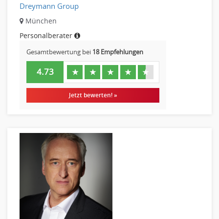
Dreymann Group
München
Personalberater
Gesamtbewertung bei
18 Empfehlungen
4.73
★
★
★
★
★
Jetzt bewerten! »