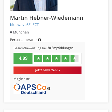
Vertrieb & Verkauf Leitung, Teamleitung
Pharmaberater
Martin Hebner-Wiedemann
Pre-Sales
bluewaveSELECT
Telesales
München
Verkauf (Handel)
Personalberater
Gesamtbewertung bei
30 Empfehlungen
4.89
★
★
★
★
★
Jetzt bewerten! »
Mitglied in: