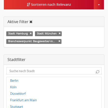
Togg
Sortieren nach Relevanz
Aktive Filter
Stadt: Hamburg
Stadt: München
Brancheswerpunkt: Baugewerbe/-industrie
Stadtfilter
⌕
Berlin
Köln
Düsseldorf
Frankfurt am Main
Stuttgart