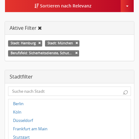
Togg
Sortieren nach Relevanz
Aktive Filter
Stadt: Hamburg
Stadt: München
Berufsfeld: Sicherheitsdienste, Schutzdienste
Stadtfilter
⌕
Berlin
Köln
Düsseldorf
Frankfurt am Main
Stuttgart