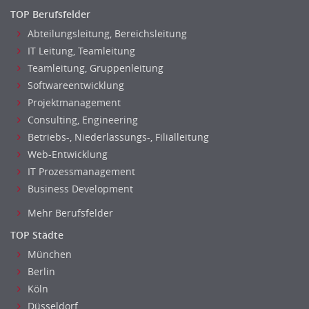
Chemie
TOP Berufsfelder
Geowissenschaften
Abteilungsleitung, Bereichsleitung
Labor, Forschung
IT Leitung, Teamleitung
Pharmazie
Teamleitung, Gruppenleitung
Physik
Softwareentwicklung
Agiles Projektmanagement
Projektmanagement
Digital Leadership
Consulting, Engineering
Industrie 4.0
Betriebs-, Niederlassungs-, Filialleitung
Internet of Things
Web-Entwicklung
Angestellte, Beamte auf Bundesebene
IT Prozessmanagement
Angestellte, Beamte auf Landes-, kommunaler Ebene
Business Development
Angestellte, Beamte im auswärtigen Dienst
Mehr Berufsfelder
(Bundes-)Polizei, Justizvollzug
TOP Städte
Bundeswehr, Wehrverwaltung
München
Feuerwehr
Berlin
Steuerverwaltung, Finanzverwaltung
Köln
Verbände, Vereine
Düsseldorf