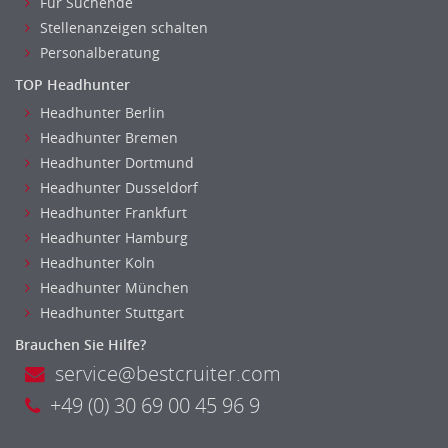
Für Suchende
Datenbanken
Stellenanzeigen schalten
Embedded Systems
Personalberatung
Helpdesk
TOP Headhunter
IT Leitung, Teamleitung
Headhunter Berlin
Projektmanagement
Headhunter Bremen
IT Prozessmanagement
Headhunter Dortmund
Qualitätssicherung, Qualitätsprüfung
Headhunter Dusseldorf
SAP/ERP-Beratung, Entwicklung
Headhunter Frankfurt
Security
Headhunter Hamburg
Softwareentwicklung
Headhunter Koln
Headhunter München
Systemadministration, Netzwerkadministration
Headhunter Stuttgart
Training
Web-Entwicklung
Brauchen Sie Hilfe?
service@bestcruiter.com
Wirtschaftsinformatik
Biologie
+49 (0) 30 69 00 45 96 9
Biotechnologie