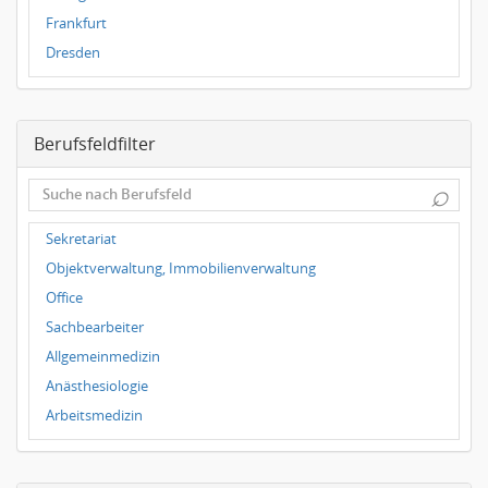
Frankfurt
Dresden
Magdeburg
Leipzig
Berufsfeldfilter
Dortmund
Wuppertal
⌕
Hallbergmoos
Würzburg
Sekretariat
Grünwald
Objektverwaltung, Immobilienverwaltung
Ulm
Office
Bielefeld
Sachbearbeiter
Hannover
Allgemeinmedizin
Duisburg
Anästhesiologie
Arbeitsmedizin
Augenheilkunde
Chirurgie