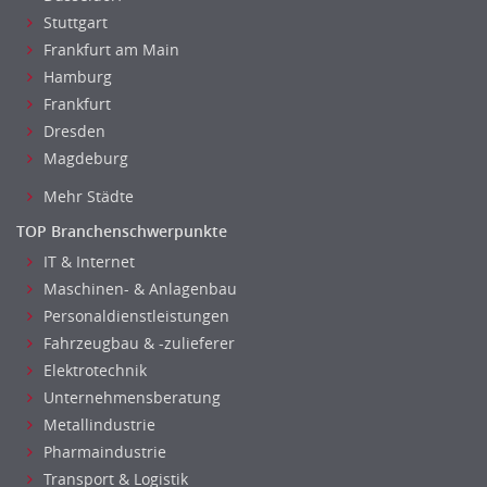
Altenpflege, Betreuungsberufe
Stuttgart
Anästhesie und Intensivpflege
Frankfurt am Main
Ergotherapie
Hamburg
Gesundheits- und Kinderkrankenpflege
Frankfurt
Dresden
Gesundheits- und Krankenpflege
Magdeburg
Hebamme, Entbindungshelfer
Heilerziehungspfleger
Mehr Städte
Logopädie
TOP Branchenschwerpunkte
Pflegehelfer
IT & Internet
Physiotherapie
Maschinen- & Anlagenbau
Sanitätsdienst, ambulanter Dienst
Personaldienstleistungen
Strahlentherapie
Fahrzeugbau & -zulieferer
Außendienst
Elektrotechnik
Immobilienmakler
Unternehmensberatung
Metallindustrie
Innendienst, Sachbearbeitung
Pharmaindustrie
Kundenservice
Transport & Logistik
Vertrieb & Verkauf Leitung, Teamleitung