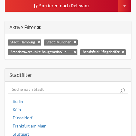
Togg
Sortieren nach Relevanz
Aktive Filter
Stadt: Hamburg
Stadt: München
Brancheswerpunkt: Baugewerbe/-industrie
Berufsfeld: Pflegehelfer
Stadtfilter
⌕
Berlin
Köln
Düsseldorf
Frankfurt am Main
Stuttgart