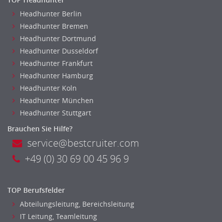
Metallhandwerk
Headhunter Berlin
Nahrungsmittelherstellung, -verarbeitung
Headhunter Bremen
Headhunter Dortmund
Raumgestaltung
Headhunter Dusseldorf
Reiseverkehr, Touristik
Headhunter Frankfurt
Sicherheitsdienste, Schutzdienste
Headhunter Hamburg
Automatisierungstechnik
Headhunter Koln
Bauwesen
Headhunter München
Elektrotechnik, Elektronik
Headhunter Stuttgart
Energie und Umwelttechnik
Brauchen Sie Hilfe?
Entwicklung
service@bestcruiter.com
Fahrzeugtechnik
+49 (0) 30 69 00 45 96 9
Fertigungstechnik
gebaeude-versorgungs-sicherheitstechnik
Kunststofftechnik
TOP Berufsfelder
Leitung, Teamleitung
Abteilungsleitung, Bereichsleitung
Luft- und Raumfahrttechnik
IT Leitung, Teamleitung