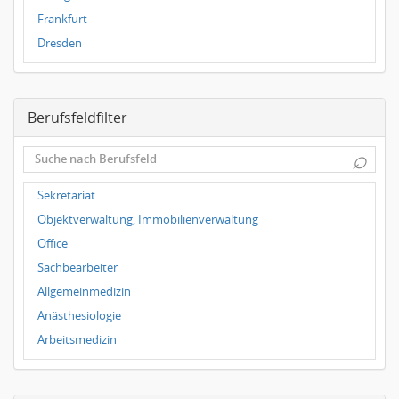
Frankfurt
Dresden
Magdeburg
Leipzig
Berufsfeldfilter
Dortmund
Wuppertal
⌕
Hallbergmoos
Würzburg
Sekretariat
Grünwald
Objektverwaltung, Immobilienverwaltung
Ulm
Office
Bielefeld
Sachbearbeiter
Hannover
Allgemeinmedizin
Duisburg
Anästhesiologie
Arbeitsmedizin
Augenheilkunde
Chirurgie