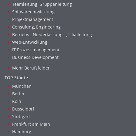
Maschinenbau
Teamleitung, Gruppenleitung
Materialwissenschaft
Softwareentwicklung
Mechatronik
Projektmanagement
Consulting, Engineering
Medizintechnik
Betriebs-, Niederlassungs-, Filialleitung
Optiker, Akustiker
Web-Entwicklung
Brandschutz
IT Prozessmanagement
Prozessmanagement
Business Development
Qualitätsmanagement
Mehr Berufsfelder
Technische Dokumentation
Technischer Systemplaner, Bauzeichner
TOP Städte
Veranstaltungstechnik
München
Verfahrenstechnik
Berlin
Vertriebsingenieur
Köln
Düsseldorf
Wirtschaftsingenieur
Stuttgart
Technisches Gebäudemanagement (TGM)
Frankfurt am Main
Anwendungsadministration
Hamburg
Consulting, Engineering