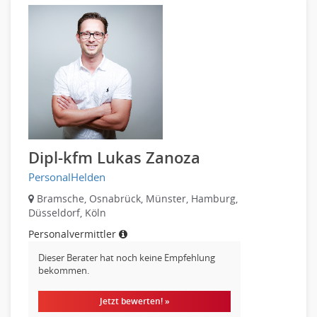
PR, Unternehmenskommunikation
Pharmaindustrie
Produktmanagement
Recht
Strategisches Marketing
Telekommunikation
Vertriebsmarketing
Textilien & Bekleidung
Human Resources
Transport & Logistik
Personal Leitung, Teamleitung
Unternehmensberatung
rec2rec
Versicherungen
Recruiting, Personalmarketing
Naturwissenschaften & Forschung
Dipl-kfm Lukas Zanoza
Referent
PersonalHelden
Anwaltschaft
Justiziariat, Rechtsabteilung
Bramsche, Osnabrück, Münster, Hamburg,
Düsseldorf, Köln
Notar-, Justizfachangestellter, Anwaltsfachgehilfe
Personalvermittler
Notariat
Richter, Justizbeamte
Dieser Berater hat noch keine Empfehlung
bekommen.
Analyst
Anlageberatung, Vermögensberatung
Jetzt bewerten! »
Asset-/Fonds-Management