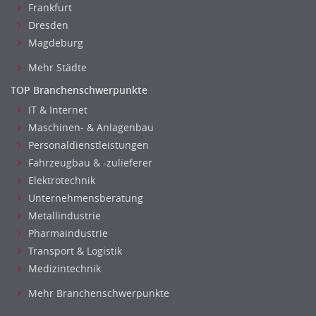
Frankfurt
Data Warehouse, Business Intelligence
Dresden
Datenbanken
Magdeburg
Embedded Systems
Mehr Städte
Helpdesk
IT Leitung, Teamleitung
TOP Branchenschwerpunkte
Projektmanagement
IT & Internet
Maschinen- & Anlagenbau
IT Prozessmanagement
Personaldienstleistungen
Qualitätssicherung, Qualitätsprüfung
Fahrzeugbau & -zulieferer
SAP/ERP-Beratung, Entwicklung
Elektrotechnik
Security
Unternehmensberatung
Softwareentwicklung
Metallindustrie
Systemadministration, Netzwerkadministration
Pharmaindustrie
Training
Transport & Logistik
Web-Entwicklung
Medizintechnik
Wirtschaftsinformatik
Mehr Branchenschwerpunkte
Biologie