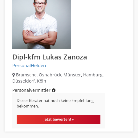
Recht
Vertriebsmarketing
Telekommunikation
Human Resources
Textilien & Bekleidung
Personal Leitung, Teamleitung
Transport & Logistik
rec2rec
Unternehmensberatung
Recruiting, Personalmarketing
Versicherungen
Referent
Naturwissenschaften & Forschung
Dipl-kfm Lukas Zanoza
Anwaltschaft
PersonalHelden
Justiziariat, Rechtsabteilung
Notar-, Justizfachangestellter, Anwaltsfachgehilfe
Bramsche, Osnabrück, Münster, Hamburg,
Düsseldorf, Köln
Notariat
Personalvermittler
Richter, Justizbeamte
Analyst
Dieser Berater hat noch keine Empfehlung
bekommen.
Anlageberatung, Vermögensberatung
Asset-/Fonds-Management
Jetzt bewerten! »
Börsenhandel
Banken, Finanzdienstleister und Versicherungen Compliance,