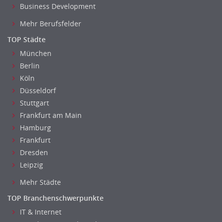
Business Development
Fuhrparkmanagement
Lagerlogistik
Mehr Berufsfelder
Einkauf, Materialwirtschaft & Logistik Leitung, Teamleitung
TOP Städte
Materialwirtschaft
München
Produktionslogistik
Berlin
Einkauf, Materialwirtschaft & Logistik Prozessmanagement
Köln
Supply-Chain-Management
Düsseldorf
Anlagenbuchhaltung
Stuttgart
Frankfurt am Main
Controlling
Hamburg
Debitorenbuchhaltung
Frankfurt
Finanzbuchhaltung, Bilanzbuchhaltung
Dresden
Gehaltsbuchhaltung, Lohnbuchhaltung
Leipzig
Konzernbuchhaltung
Mehr Städte
Kreditorenbuchhaltung
Finanzen Leitung, Teamleitung
TOP Branchenschwerpunkte
Finanzen Prozessmanagement
IT & Internet