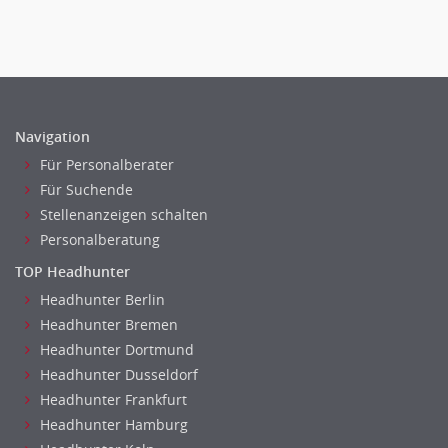
Sicherheit
Banken, Finanzdienstleister und Versicherungen Finanzen
Firmenkundengeschäft
Investment-Banking
Kreditanalyse
Navigation
Banken, Finanzdienstleister und Versicherungen Leitung,
Teamleitung
Für Personalberater
Mergers & Acquisitions
Für Suchende
Privatkundengeschäft
Stellenanzeigen schalten
Mathematik, Produkt, Statistik
Personalberatung
Versicherung: Sachbearbeitung
TOP Headhunter
Zahlungsverkehr
Headhunter Berlin
Ausbilder
Headhunter Bremen
Berufsschule
Headhunter Dortmund
Erwachsenenbildung
Headhunter Dusseldorf
Headhunter Frankfurt
Erzieher
Headhunter Hamburg
Kindergarten, KiTa, Vorschule