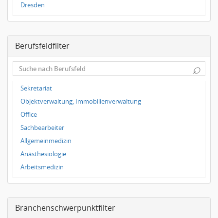
Dresden
Magdeburg
Leipzig
Berufsfeldfilter
Dortmund
Wuppertal
⌕
Hallbergmoos
Würzburg
Sekretariat
Grünwald
Objektverwaltung, Immobilienverwaltung
Ulm
Office
Bielefeld
Sachbearbeiter
Hannover
Allgemeinmedizin
Duisburg
Anästhesiologie
Arbeitsmedizin
Chirurgie
Frauenheilkunde, Geburtshilfe
Branchenschwerpunktfilter
Hals-Nasen-Ohrenheilkunde