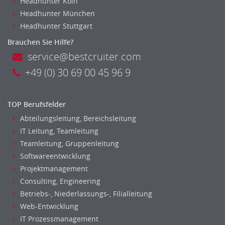
Headhunter Koln
Bildung & Soziales Leitung, Teamleitung
Headhunter München
Sozialarbeit
Headhunter Stuttgart
Universität, Fachhochschule
Brauchen Sie Hilfe?
Unterricht: Grundschule
service@bestcruiter.com
Unterricht: Sekundarstufe
+49 (0) 30 69 00 45 96 9
Architektur
Fotografie, Video
Grafik- und Kommunikationsdesign
TOP Berufsfelder
Medien-, Screen-, Webdesign
Abteilungsleitung, Bereichsleitung
Modedesign, Schmuckdesign
IT Leitung, Teamleitung
Produktdesign, Industriedesign
Teamleitung, Gruppenleitung
Theater, Schauspiel, Musik, Tanz
Softwareentwicklung
Beschaffungslogistik
Projektmanagement
Disposition
Consulting, Engineering
Einkauf
Betriebs-, Niederlassungs-, Filialleitung
Web-Entwicklung
Logistik
IT Prozessmanagement
Entsorgungslogistik