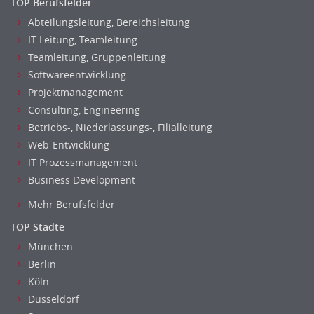
TOP Berufsfelder
Data Warehouse, Business Intelligence
Abteilungsleitung, Bereichsleitung
Datenbanken
IT Leitung, Teamleitung
Embedded Systems
Teamleitung, Gruppenleitung
Helpdesk
Softwareentwicklung
IT Leitung, Teamleitung
Projektmanagement
Projektmanagement
Consulting, Engineering
IT Prozessmanagement
Betriebs-, Niederlassungs-, Filialleitung
Web-Entwicklung
Qualitätssicherung, Qualitätsprüfung
IT Prozessmanagement
SAP/ERP-Beratung, Entwicklung
Business Development
Security
Softwareentwicklung
Mehr Berufsfelder
Systemadministration, Netzwerkadministration
TOP Städte
Training
München
Web-Entwicklung
Berlin
Wirtschaftsinformatik
Köln
Biologie
Düsseldorf