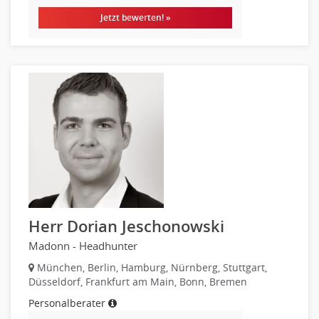
Börsenhandel
Jetzt bewerten! »
Banken, Finanzdienstleister und Versicherungen Compliance,
Sicherheit
Banken, Finanzdienstleister und Versicherungen Finanzen
Firmenkundengeschäft
Investment-Banking
Kreditanalyse
Banken, Finanzdienstleister und Versicherungen Leitung,
Teamleitung
Mergers & Acquisitions
Privatkundengeschäft
Mathematik, Produkt, Statistik
Herr Dorian Jeschonowski
Versicherung: Sachbearbeitung
Madonn - Headhunter
Zahlungsverkehr
München, Berlin, Hamburg, Nürnberg, Stuttgart,
Ausbilder
Düsseldorf, Frankfurt am Main, Bonn, Bremen
Berufsschule
Personalberater
Erwachsenenbildung