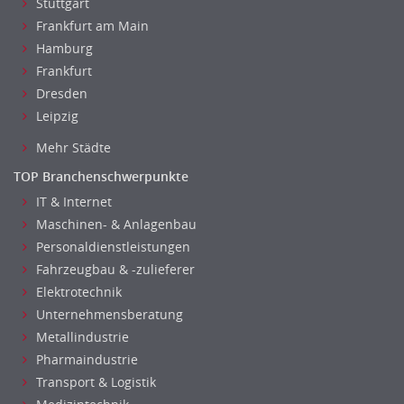
Biotechnologie
Stuttgart
Frankfurt am Main
Chemie
Hamburg
Geowissenschaften
Frankfurt
Labor, Forschung
Dresden
Pharmazie
Leipzig
Physik
Mehr Städte
Agiles Projektmanagement
Digital Leadership
TOP Branchenschwerpunkte
Industrie 4.0
IT & Internet
Internet of Things
Maschinen- & Anlagenbau
Angestellte, Beamte auf Bundesebene
Personaldienstleistungen
Fahrzeugbau & -zulieferer
Angestellte, Beamte auf Landes-, kommunaler Ebene
Elektrotechnik
Angestellte, Beamte im auswärtigen Dienst
Unternehmensberatung
(Bundes-)Polizei, Justizvollzug
Metallindustrie
Bundeswehr, Wehrverwaltung
Pharmaindustrie
Feuerwehr
Transport & Logistik
Steuerverwaltung, Finanzverwaltung