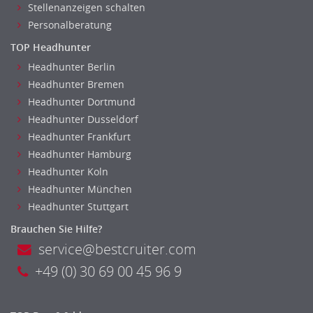
Maschinenbau
Stellenanzeigen schalten
Materialwissenschaft
Personalberatung
Mechatronik
TOP Headhunter
Medizintechnik
Headhunter Berlin
Optiker, Akustiker
Headhunter Bremen
Brandschutz
Headhunter Dortmund
Prozessmanagement
Headhunter Dusseldorf
Headhunter Frankfurt
Qualitätsmanagement
Headhunter Hamburg
Technische Dokumentation
Headhunter Koln
Technischer Systemplaner, Bauzeichner
Headhunter München
Veranstaltungstechnik
Headhunter Stuttgart
Verfahrenstechnik
Brauchen Sie Hilfe?
Vertriebsingenieur
service@bestcruiter.com
Wirtschaftsingenieur
+49 (0) 30 69 00 45 96 9
Technisches Gebäudemanagement (TGM)
Anwendungsadministration
Consulting, Engineering