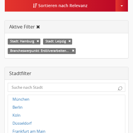
Togg
Sortieren nach Relevanz
Aktive Filter
Stadt: Hamburg
Stadt: Leipzig
Brancheswerpunkt: Erdölverarbeitende Industrie
Stadtfilter
⌕
München
Berlin
Köln
Düsseldorf
Frankfurt am Main