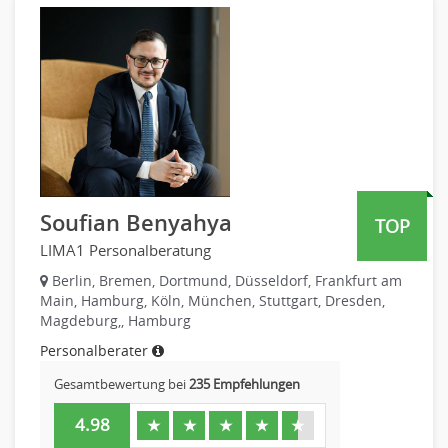
PR, Unternehmenskommunikation
Pharmaindustrie
Produktmanagement
Recht
Strategisches Marketing
Telekommunikation
Vertriebsmarketing
Textilien & Bekleidung
Human Resources
Transport & Logistik
Personal Leitung, Teamleitung
Unternehmensberatung
rec2rec
Versicherungen
Recruiting, Personalmarketing
Naturwissenschaften & Forschung
Soufian Benyahya
TOP
Referent
LIMA1 Personalberatung
Anwaltschaft
Justiziariat, Rechtsabteilung
Berlin, Bremen, Dortmund, Düsseldorf, Frankfurt am
Main, Hamburg, Köln, München, Stuttgart, Dresden,
Notar-, Justizfachangestellter, Anwaltsfachgehilfe
Magdeburg,, Hamburg
Notariat
Personalberater
Richter, Justizbeamte
Gesamtbewertung bei
235 Empfehlungen
Analyst
Anlageberatung, Vermögensberatung
4.98
★
★
★
★
★
Asset-/Fonds-Management