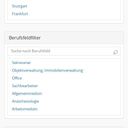
Stuttgart
Frankfurt
Dresden
Magdeburg
Berufsfeldfilter
Dortmund
Wuppertal
⌕
Hallbergmoos
Würzburg
Sekretariat
Grünwald
Objektverwaltung, Immobilienverwaltung
Ulm
Office
Bielefeld
Sachbearbeiter
Hannover
Allgemeinmedizin
Duisburg
Anästhesiologie
Arbeitsmedizin
Augenheilkunde
Chirurgie