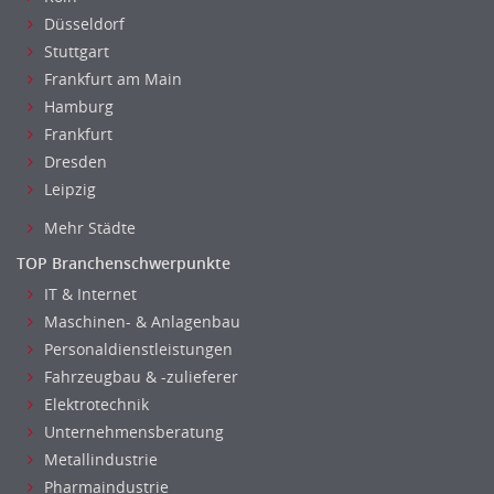
Düsseldorf
Pharmaberater
Stuttgart
Pre-Sales
Frankfurt am Main
Telesales
Hamburg
Verkauf (Handel)
Frankfurt
Dresden
Leipzig
Mehr Städte
TOP Branchenschwerpunkte
IT & Internet
Maschinen- & Anlagenbau
Personaldienstleistungen
Fahrzeugbau & -zulieferer
Elektrotechnik
Unternehmensberatung
Metallindustrie
Pharmaindustrie