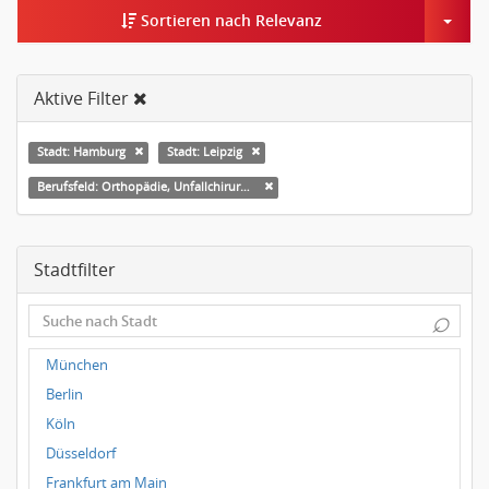
Togg
Sortieren nach Relevanz
Aktive Filter
Stadt: Hamburg
Stadt: Leipzig
Berufsfeld: Orthopädie, Unfallchirurgie
Stadtfilter
⌕
München
Berlin
Köln
Düsseldorf
Frankfurt am Main