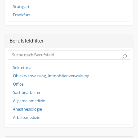
Stuttgart
Frankfurt
Dresden
Magdeburg
Berufsfeldfilter
Dortmund
Wuppertal
⌕
Hallbergmoos
Würzburg
Sekretariat
Grünwald
Objektverwaltung, Immobilienverwaltung
Ulm
Office
Bielefeld
Sachbearbeiter
Hannover
Allgemeinmedizin
Duisburg
Anästhesiologie
Arbeitsmedizin
Augenheilkunde
Chirurgie