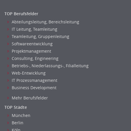
Altenpflege, Betreuungsberufe
Anästhesie und Intensivpflege
TOP Berufsfelder
Ergotherapie
Abteilungsleitung, Bereichsleitung
Gesundheits- und Kinderkrankenpflege
IT Leitung, Teamleitung
Gesundheits- und Krankenpflege
Teamleitung, Gruppenleitung
Hebamme, Entbindungshelfer
Softwareentwicklung
Projektmanagement
Heilerziehungspfleger
Consulting, Engineering
Logopädie
Betriebs-, Niederlassungs-, Filialleitung
Pflegehelfer
Web-Entwicklung
Physiotherapie
IT Prozessmanagement
Sanitätsdienst, ambulanter Dienst
Business Development
Strahlentherapie
Mehr Berufsfelder
Außendienst
Immobilienmakler
TOP Städte
Innendienst, Sachbearbeitung
München
Kundenservice
Berlin
Köln
Vertrieb & Verkauf Leitung, Teamleitung