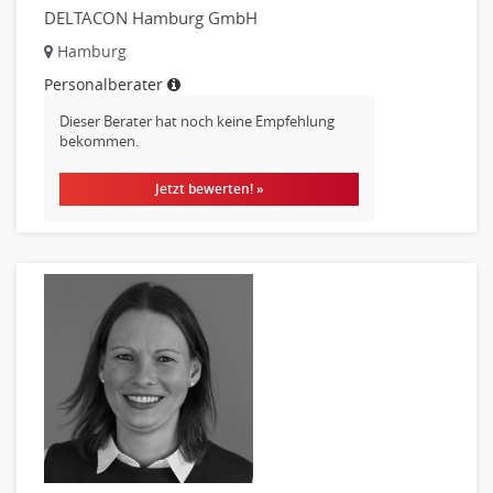
Materialwissenschaft
DELTACON Hamburg GmbH
Mechatronik
Hamburg
Medizintechnik
Personalberater
Optiker, Akustiker
Dieser Berater hat noch keine Empfehlung
Brandschutz
bekommen.
Prozessmanagement
Qualitätsmanagement
Jetzt bewerten! »
Technische Dokumentation
Technischer Systemplaner, Bauzeichner
Veranstaltungstechnik
Verfahrenstechnik
Vertriebsingenieur
Wirtschaftsingenieur
Technisches Gebäudemanagement (TGM)
Anwendungsadministration
Consulting, Engineering
Data Warehouse, Business Intelligence