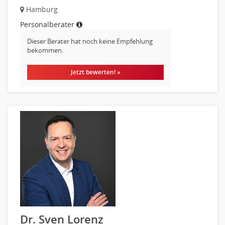
Hamburg
Nahrungsmittelherstellung, -verarbeitung
Personalberater
Raumgestaltung
Reiseverkehr, Touristik
Dieser Berater hat noch keine Empfehlung
bekommen.
Sicherheitsdienste, Schutzdienste
Automatisierungstechnik
Jetzt bewerten! »
Bauwesen
Elektrotechnik, Elektronik
Energie und Umwelttechnik
Entwicklung
Fahrzeugtechnik
Fertigungstechnik
gebaeude-versorgungs-sicherheitstechnik
Kunststofftechnik
Leitung, Teamleitung
Luft- und Raumfahrttechnik
Maschinenbau
Dr. Sven Lorenz