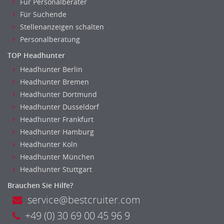
Chemie
Für Personalberater
Für Suchende
Geowissenschaften
Stellenanzeigen schalten
Labor, Forschung
Personalberatung
Pharmazie
TOP Headhunter
Physik
Agiles Projektmanagement
Headhunter Berlin
Headhunter Bremen
Digital Leadership
Headhunter Dortmund
Industrie 4.0
Headhunter Dusseldorf
Internet of Things
Headhunter Frankfurt
Angestellte, Beamte auf Bundesebene
Headhunter Hamburg
Angestellte, Beamte auf Landes-, kommunaler Ebene
Headhunter Koln
Angestellte, Beamte im auswärtigen Dienst
Headhunter München
(Bundes-)Polizei, Justizvollzug
Headhunter Stuttgart
Bundeswehr, Wehrverwaltung
Brauchen Sie Hilfe?
Feuerwehr
service@bestcruiter.com
Steuerverwaltung, Finanzverwaltung
+49 (0) 30 69 00 45 96 9
Verbände, Vereine