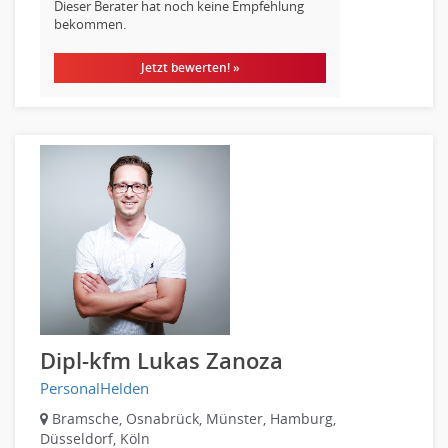
Logistik
Dieser Berater hat noch keine Empfehlung
bekommen.
Entsorgungslogistik
Fuhrparkmanagement
Jetzt bewerten! »
Lagerlogistik
Einkauf, Materialwirtschaft & Logistik Leitung, Teamleitung
Materialwirtschaft
Produktionslogistik
Einkauf, Materialwirtschaft & Logistik Prozessmanagement
Supply-Chain-Management
Anlagenbuchhaltung
Controlling
Debitorenbuchhaltung
Finanzbuchhaltung, Bilanzbuchhaltung
Gehaltsbuchhaltung, Lohnbuchhaltung
Dipl-kfm Lukas Zanoza
Konzernbuchhaltung
PersonalHelden
Kreditorenbuchhaltung
Bramsche, Osnabrück, Münster, Hamburg,
Finanzen Leitung, Teamleitung
Düsseldorf, Köln