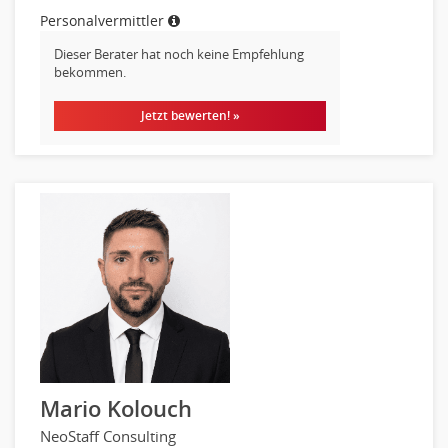
Finanzen Prozessmanagement
Personalvermittler
Rechnungswesen
Dieser Berater hat noch keine Empfehlung
Revision
bekommen.
Steuern
Jetzt bewerten! »
Treasury
Wirtschaftsprüfung
Arbeitssicherheit
Montage
Beauty, Wellness
Elektrik, Sanitär, Heizung, Klima
Fertigung, Produktion
Gastronomie, Hotellerie
Holzhandwerk
Handwerk, Dienstleistung & Fertigung Leitung, Teamleitung
Maler, Lackierer
Mario Kolouch
Mechaniker
NeoStaff Consulting
Metallhandwerk