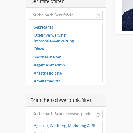
Berufsfeldfilter
Dortmund
Wuppertal
⌕
Hallbergmoos
Würzburg
Sekretariat
Grünwald
Objektverwaltung,
Ulm
Immobilienverwaltung
Bielefeld
Office
Hannover
Sachbearbeiter
Duisburg
Allgemeinmedizin
Anästhesiologie
Arbeitsmedizin
Augenheilkunde
Chirurgie
Branchenschwerpunktfilter
Frauenheilkunde, Geburtshilfe
⌕
Hals-Nasen-Ohrenheilkunde
Hautkrankheiten,
Agentur, Werbung, Marketing & PR
Geschlechtskrankheiten