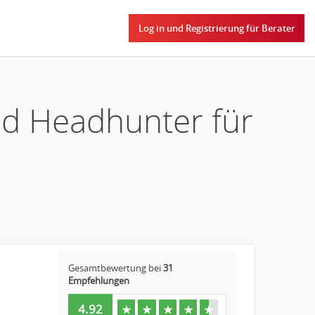
Log in und Registrierung für Berater
nd Headhunter für
Gesamtbewertung bei
31
Empfehlungen
4.92
★
★
★
★
★