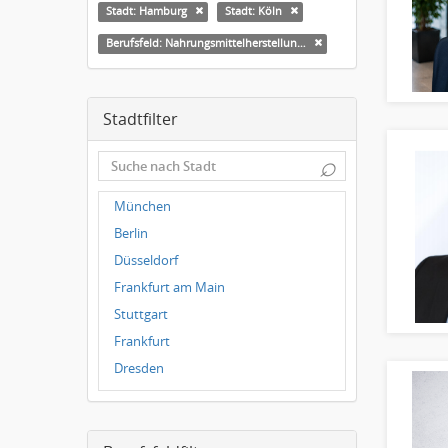
Stadt: Hamburg
Stadt: Köln
Berufsfeld: Nahrungsmittelherstellung, -verarbeitung
Stadtfilter
⌕
München
Berlin
Düsseldorf
Frankfurt am Main
Stuttgart
Frankfurt
Dresden
Magdeburg
Leipzig