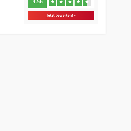
4.56
★
★
★
★
★
Jetzt bewerten! »