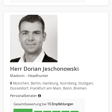
Altenpflege, Betreuungsberufe
Anästhesie und Intensivpflege
Ergotherapie
Gesundheits- und Kinderkrankenpflege
Gesundheits- und Krankenpflege
Hebamme, Entbindungshelfer
Heilerziehungspfleger
Logopädie
Pflegehelfer
Physiotherapie
Herr Dorian Jeschonowski
Sanitätsdienst, ambulanter Dienst
Madonn - Headhunter
Strahlentherapie
München, Berlin, Hamburg, Nürnberg, Stuttgart,
Außendienst
Düsseldorf, Frankfurt am Main, Bonn, Bremen
Immobilienmakler
Personalberater
Innendienst, Sachbearbeitung
Gesamtbewertung bei
15 Empfehlungen
Kundenservice
Vertrieb & Verkauf Leitung, Teamleitung