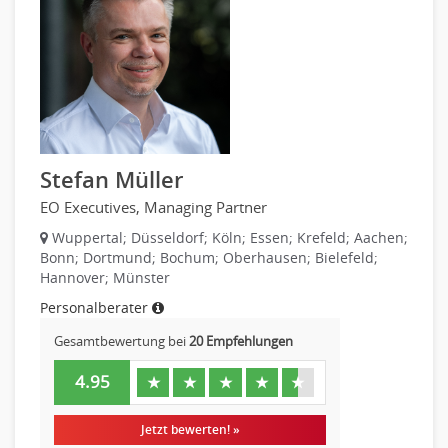
Chemie
Geowissenschaften
Labor, Forschung
Pharmazie
Physik
Agiles Projektmanagement
Digital Leadership
Stefan Müller
Industrie 4.0
EO Executives, Managing Partner
Internet of Things
Wuppertal; Düsseldorf; Köln; Essen; Krefeld; Aachen;
Angestellte, Beamte auf Bundesebene
Bonn; Dortmund; Bochum; Oberhausen; Bielefeld;
Angestellte, Beamte auf Landes-, kommunaler Ebene
Hannover; Münster
Angestellte, Beamte im auswärtigen Dienst
Personalberater
(Bundes-)Polizei, Justizvollzug
Gesamtbewertung bei
20 Empfehlungen
Bundeswehr, Wehrverwaltung
4.95
Feuerwehr
★
★
★
★
★
Steuerverwaltung, Finanzverwaltung
Jetzt bewerten! »
Verbände, Vereine