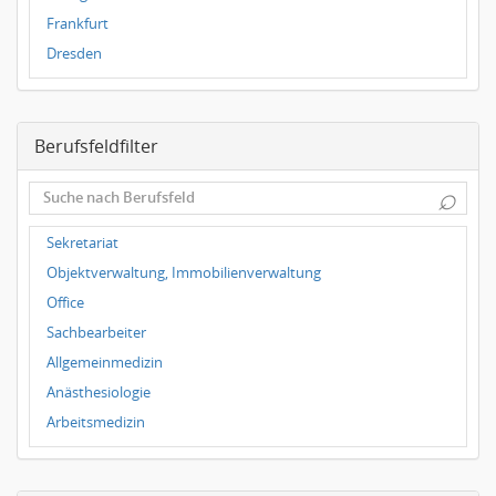
Frankfurt
Dresden
Magdeburg
Leipzig
Berufsfeldfilter
Dortmund
Wuppertal
⌕
Hallbergmoos
Würzburg
Sekretariat
Grünwald
Objektverwaltung, Immobilienverwaltung
Ulm
Office
Bielefeld
Sachbearbeiter
Hannover
Allgemeinmedizin
Duisburg
Anästhesiologie
Arbeitsmedizin
Augenheilkunde
Chirurgie