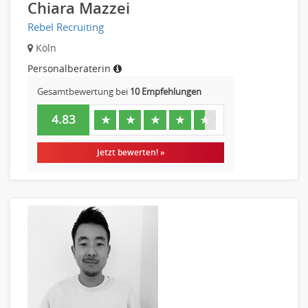
Chiara Mazzei
Rebel Recruiting
Köln
Personalberaterin
Gesamtbewertung bei
10 Empfehlungen
4.83
★
★
★
★
★
Jetzt bewerten! »