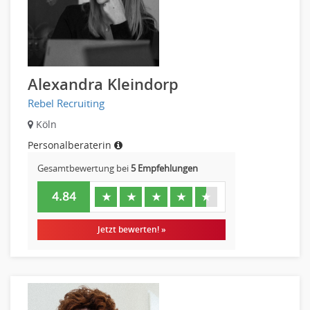
Alexandra Kleindorp
Rebel Recruiting
Köln
Personalberaterin
Gesamtbewertung bei
5 Empfehlungen
4.84
★
★
★
★
★
Jetzt bewerten! »