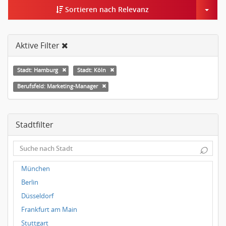
Togg
Sortieren nach Relevanz
Aktive Filter
Stadt: Hamburg
Stadt: Köln
Berufsfeld: Marketing-Manager
Stadtfilter
⌕
München
Berlin
Düsseldorf
Frankfurt am Main
Stuttgart