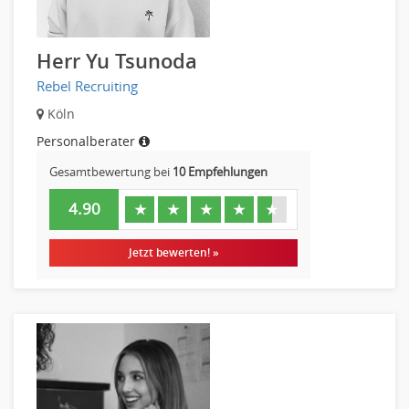
Herr Yu Tsunoda
Rebel Recruiting
Köln
Personalberater
Gesamtbewertung bei
10 Empfehlungen
4.90
★
★
★
★
★
Jetzt bewerten! »