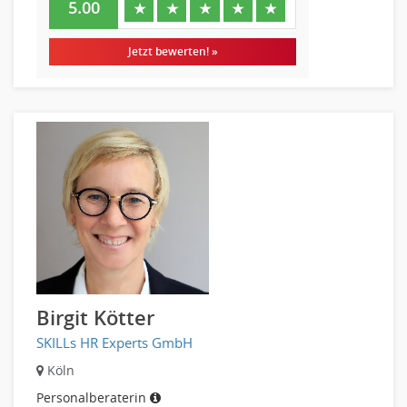
5.00
★
★
★
★
★
Pharmaberater
Pre-Sales
Jetzt bewerten! »
Telesales
Verkauf (Handel)
Birgit Kötter
SKILLs HR Experts GmbH
Köln
Personalberaterin