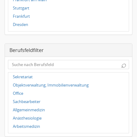
Stuttgart
Frankfurt
Dresden
Magdeburg
Leipzig
Berufsfeldfilter
Dortmund
Wuppertal
⌕
Hallbergmoos
Würzburg
Sekretariat
Grünwald
Objektverwaltung, Immobilienverwaltung
Ulm
Office
Bielefeld
Sachbearbeiter
Hannover
Allgemeinmedizin
Duisburg
Anästhesiologie
Arbeitsmedizin
Augenheilkunde