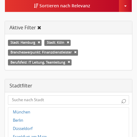
Togg
Sortieren nach Relevanz
Aktive Filter
Stadt: Hamburg
Stadt: Köln
Brancheswerpunkt: Finanzdienstleister
Berufsfeld: IT Leitung, Teamleitung
Stadtfilter
⌕
München
Berlin
Düsseldorf
Frankfurt am Main