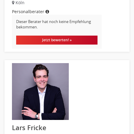
Kundenservice
Köln
Vertrieb & Verkauf Leitung, Teamleitung
Personalberater
Pharmaberater
Dieser Berater hat noch keine Empfehlung
Pre-Sales
bekommen.
Telesales
Jetzt bewerten! »
Verkauf (Handel)
Lars Fricke