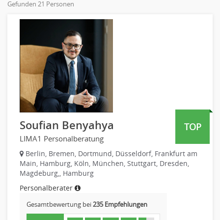
Gefunden 21 Personen
Online-Marketing
Personaldienstleistungen
PR, Unternehmenskommunikation
Pharmaindustrie
Produktmanagement
Recht
Strategisches Marketing
Telekommunikation
Vertriebsmarketing
Textilien & Bekleidung
Human Resources
Transport & Logistik
Personal Leitung, Teamleitung
Unternehmensberatung
rec2rec
Versicherungen
Recruiting, Personalmarketing
Naturwissenschaften & Forschung
Soufian Benyahya
TOP
Referent
LIMA1 Personalberatung
Anwaltschaft
Justiziariat, Rechtsabteilung
Berlin, Bremen, Dortmund, Düsseldorf, Frankfurt am
Main, Hamburg, Köln, München, Stuttgart, Dresden,
Notar-, Justizfachangestellter, Anwaltsfachgehilfe
Magdeburg,, Hamburg
Notariat
Personalberater
Richter, Justizbeamte
Gesamtbewertung bei
235 Empfehlungen
Analyst
Anlageberatung, Vermögensberatung