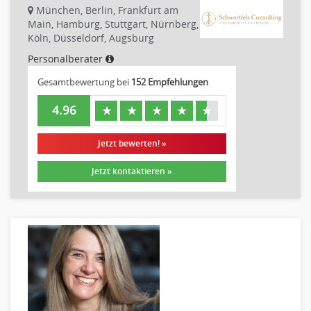
Disposition
München, Berlin, Frankfurt am
Einkauf
Main, Hamburg, Stuttgart, Nürnberg,
Köln, Düsseldorf, Augsburg
Logistik
Personalberater
Entsorgungslogistik
Fuhrparkmanagement
Gesamtbewertung bei
152 Empfehlungen
Lagerlogistik
4.96
★
★
★
★
★
Einkauf, Materialwirtschaft & Logistik Leitung, Teamleitung
Materialwirtschaft
Jetzt bewerten! »
Produktionslogistik
Jetzt kontaktieren »
Einkauf, Materialwirtschaft & Logistik Prozessmanagement
Supply-Chain-Management
Anlagenbuchhaltung
Controlling
Debitorenbuchhaltung
Finanzbuchhaltung, Bilanzbuchhaltung
Gehaltsbuchhaltung, Lohnbuchhaltung
Konzernbuchhaltung