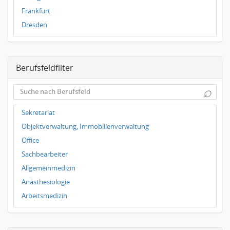
Frankfurt
Dresden
Magdeburg
Leipzig
Berufsfeldfilter
Dortmund
Wuppertal
⌕
Hallbergmoos
Würzburg
Sekretariat
Grünwald
Objektverwaltung, Immobilienverwaltung
Ulm
Office
Bielefeld
Sachbearbeiter
Hannover
Allgemeinmedizin
Duisburg
Anästhesiologie
Arbeitsmedizin
Augenheilkunde
Chirurgie