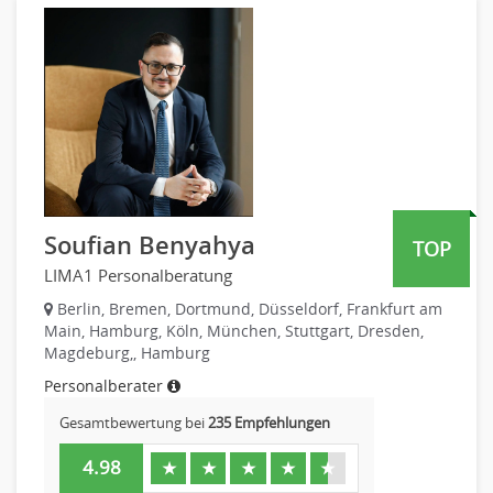
PR, Unternehmenskommunikation
Personaldienstleistungen
Produktmanagement
Pharmaindustrie
Strategisches Marketing
Recht
Vertriebsmarketing
Telekommunikation
Human Resources
Textilien & Bekleidung
Personal Leitung, Teamleitung
Transport & Logistik
rec2rec
Unternehmensberatung
Recruiting, Personalmarketing
Versicherungen
Soufian Benyahya
TOP
Referent
Naturwissenschaften & Forschung
LIMA1 Personalberatung
Anwaltschaft
Justiziariat, Rechtsabteilung
Berlin, Bremen, Dortmund, Düsseldorf, Frankfurt am
Main, Hamburg, Köln, München, Stuttgart, Dresden,
Notar-, Justizfachangestellter, Anwaltsfachgehilfe
Magdeburg,, Hamburg
Notariat
Personalberater
Richter, Justizbeamte
Gesamtbewertung bei
235 Empfehlungen
Analyst
Anlageberatung, Vermögensberatung
4.98
★
★
★
★
★
Asset-/Fonds-Management