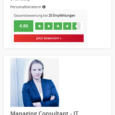
Pharmaberater
Personalberaterin
Pre-Sales
Gesamtbewertung bei
20 Empfehlungen
Telesales
4.86
★
★
★
★
★
Verkauf (Handel)
Jetzt bewerten! »
Managing Consultant - IT