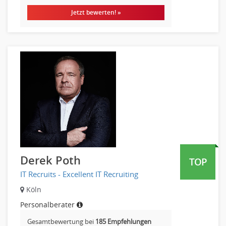
Börsenhandel
Jetzt bewerten! »
Banken, Finanzdienstleister und Versicherungen Compliance,
Sicherheit
Banken, Finanzdienstleister und Versicherungen Finanzen
Firmenkundengeschäft
Investment-Banking
Kreditanalyse
Banken, Finanzdienstleister und Versicherungen Leitung,
Teamleitung
Mergers & Acquisitions
Privatkundengeschäft
Mathematik, Produkt, Statistik
Derek Poth
TOP
Versicherung: Sachbearbeitung
IT Recruits - Excellent IT Recruiting
Zahlungsverkehr
Köln
Ausbilder
Personalberater
Berufsschule
Erwachsenenbildung
Gesamtbewertung bei
185 Empfehlungen