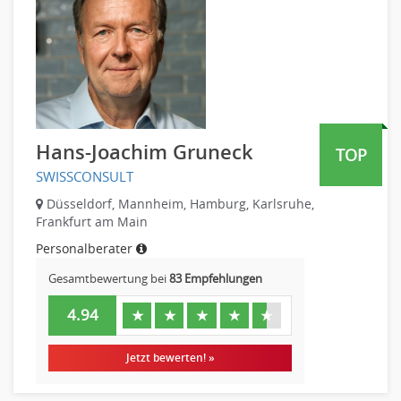
Maschinenbau
Materialwissenschaft
Mechatronik
Medizintechnik
Optiker, Akustiker
Brandschutz
Hans-Joachim Gruneck
Prozessmanagement
TOP
SWISSCONSULT
Qualitätsmanagement
Technische Dokumentation
Düsseldorf, Mannheim, Hamburg, Karlsruhe,
Frankfurt am Main
Technischer Systemplaner, Bauzeichner
Personalberater
Veranstaltungstechnik
Verfahrenstechnik
Gesamtbewertung bei
83 Empfehlungen
Vertriebsingenieur
4.94
★
★
★
★
★
Wirtschaftsingenieur
Technisches Gebäudemanagement (TGM)
Jetzt bewerten! »
Anwendungsadministration
Consulting, Engineering