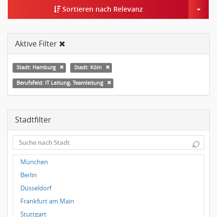
Togg
Sortieren nach Relevanz
Aktive Filter
Stadt: Hamburg
Stadt: Köln
Berufsfeld: IT Leitung, Teamleitung
Stadtfilter
⌕
München
Berlin
Düsseldorf
Frankfurt am Main
Stuttgart