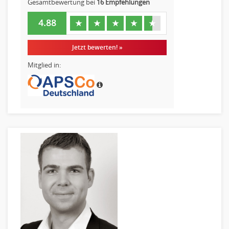
Gesamtbewertung bei
16 Empfehlungen
4.88
★
★
★
★
★
Jetzt bewerten! »
Mitglied in: