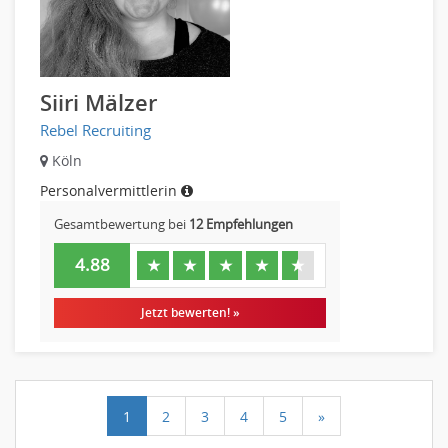
Siiri Mälzer
Rebel Recruiting
Köln
Personalvermittlerin
Gesamtbewertung bei
12 Empfehlungen
4.88
★
★
★
★
★
Jetzt bewerten! »
1
2
3
4
5
»