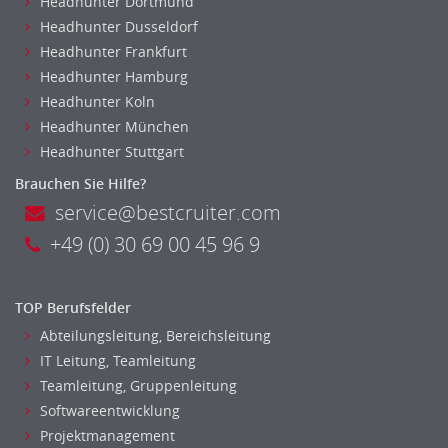
Headhunter Dortmund
Einkauf
Headhunter Dusseldorf
Logistik
Headhunter Frankfurt
Entsorgungslogistik
Headhunter Hamburg
Fuhrparkmanagement
Headhunter Koln
Lagerlogistik
Headhunter München
Einkauf, Materialwirtschaft & Logistik Leitung, Teamleitung
Headhunter Stuttgart
Materialwirtschaft
Brauchen Sie Hilfe?
Produktionslogistik
service@bestcruiter.com
Einkauf, Materialwirtschaft & Logistik Prozessmanagement
+49 (0) 30 69 00 45 96 9
Supply-Chain-Management
Anlagenbuchhaltung
Controlling
TOP Berufsfelder
Debitorenbuchhaltung
Abteilungsleitung, Bereichsleitung
Finanzbuchhaltung, Bilanzbuchhaltung
IT Leitung, Teamleitung
Gehaltsbuchhaltung, Lohnbuchhaltung
Teamleitung, Gruppenleitung
Konzernbuchhaltung
Softwareentwicklung
Kreditorenbuchhaltung
Projektmanagement