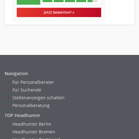
Erzieher
Jetzt bewerten! »
Kindergarten, KiTa, Vorschule
Bildung & Soziales Leitung, Teamleitung
Sozialarbeit
Universität, Fachhochschule
Unterricht: Grundschule
Unterricht: Sekundarstufe
Architektur
Fotografie, Video
Navigation
Grafik- und Kommunikationsdesign
Für Personalberater
Medien-, Screen-, Webdesign
Für Suchende
Stellenanzeigen schalten
Modedesign, Schmuckdesign
Personalberatung
Produktdesign, Industriedesign
Theater, Schauspiel, Musik, Tanz
TOP Headhunter
Beschaffungslogistik
Headhunter Berlin
Disposition
Headhunter Bremen