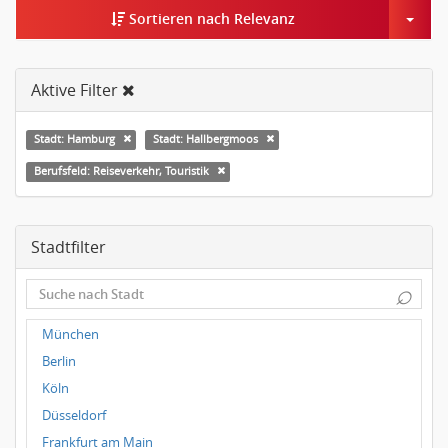
Togg
Sortieren nach Relevanz
Aktive Filter
Stadt: Hamburg
Stadt: Hallbergmoos
Berufsfeld: Reiseverkehr, Touristik
Stadtfilter
⌕
München
Berlin
Köln
Düsseldorf
Frankfurt am Main