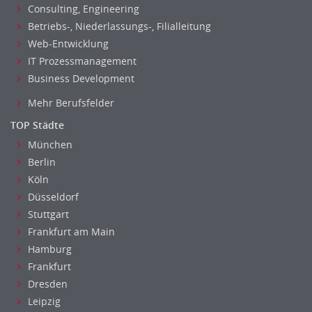
Consulting, Engineering
Finanzen Leitung, Teamleitung
Betriebs-, Niederlassungs-, Filialleitung
Finanzen Prozessmanagement
Web-Entwicklung
Rechnungswesen
IT Prozessmanagement
Revision
Business Development
Steuern
Mehr Berufsfelder
Treasury
Wirtschaftsprüfung
TOP Städte
Arbeitssicherheit
München
Montage
Berlin
Beauty, Wellness
Köln
Düsseldorf
Elektrik, Sanitär, Heizung, Klima
Stuttgart
Fertigung, Produktion
Frankfurt am Main
Gastronomie, Hotellerie
Hamburg
Holzhandwerk
Frankfurt
Handwerk, Dienstleistung & Fertigung Leitung, Teamleitung
Dresden
Maler, Lackierer
Leipzig
Mechaniker