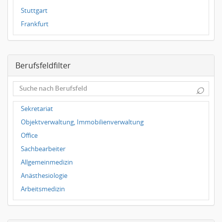
Stuttgart
Frankfurt
Dresden
Magdeburg
Berufsfeldfilter
Leipzig
Dortmund
⌕
Wuppertal
Würzburg
Sekretariat
Grünwald
Objektverwaltung, Immobilienverwaltung
Ulm
Office
Bielefeld
Sachbearbeiter
Hannover
Allgemeinmedizin
Duisburg
Anästhesiologie
Arbeitsmedizin
Augenheilkunde
Chirurgie