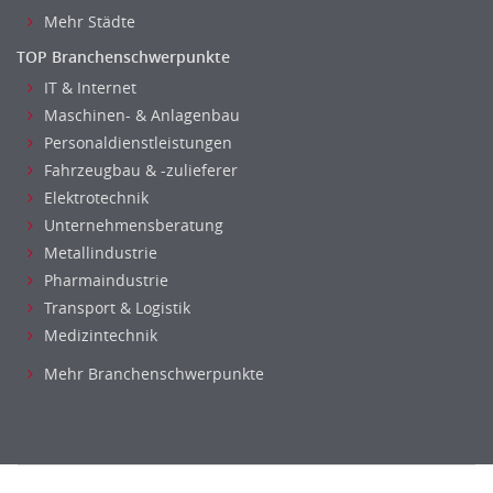
Mehr Städte
Metallhandwerk
Nahrungsmittelherstellung, -verarbeitung
TOP Branchenschwerpunkte
Raumgestaltung
IT & Internet
Maschinen- & Anlagenbau
Sicherheitsdienste, Schutzdienste
Personaldienstleistungen
Automatisierungstechnik
Fahrzeugbau & -zulieferer
Bauwesen
Elektrotechnik
Elektrotechnik, Elektronik
Unternehmensberatung
Energie und Umwelttechnik
Metallindustrie
Entwicklung
Pharmaindustrie
Fahrzeugtechnik
Transport & Logistik
Fertigungstechnik
Medizintechnik
gebaeude-versorgungs-sicherheitstechnik
Mehr Branchenschwerpunkte
Kunststofftechnik
Leitung, Teamleitung
Luft- und Raumfahrttechnik
Maschinenbau