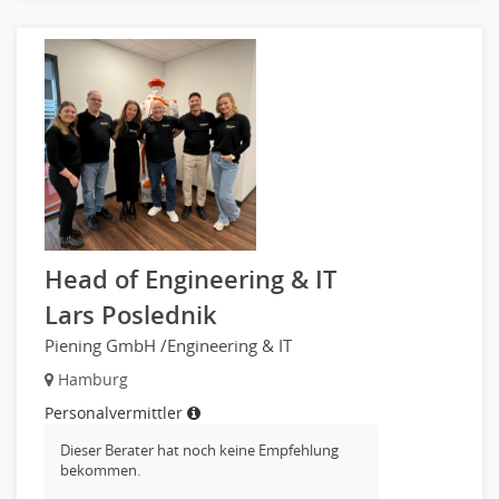
Börsenhandel
Banken, Finanzdienstleister und Versicherungen Compliance,
Sicherheit
Banken, Finanzdienstleister und Versicherungen Finanzen
Firmenkundengeschäft
Investment-Banking
Kreditanalyse
Banken, Finanzdienstleister und Versicherungen Leitung,
Teamleitung
Head of Engineering & IT
Mergers & Acquisitions
Privatkundengeschäft
Lars Poslednik
Mathematik, Produkt, Statistik
Piening GmbH /Engineering & IT
Versicherung: Sachbearbeitung
Hamburg
Zahlungsverkehr
Personalvermittler
Ausbilder
Dieser Berater hat noch keine Empfehlung
Berufsschule
bekommen.
Erwachsenenbildung