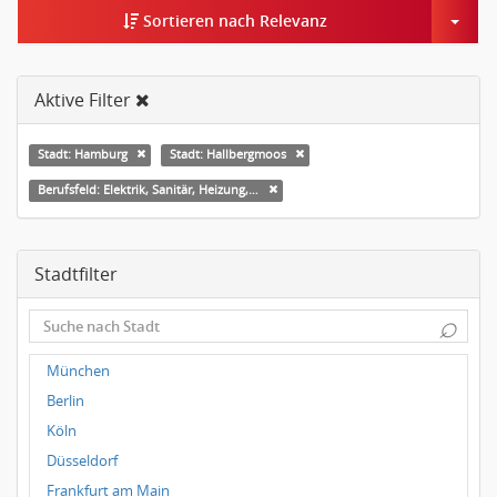
Togg
Sortieren nach Relevanz
Aktive Filter
Stadt: Hamburg
Stadt: Hallbergmoos
Berufsfeld: Elektrik, Sanitär, Heizung, Klima
Stadtfilter
⌕
München
Berlin
Köln
Düsseldorf
Frankfurt am Main