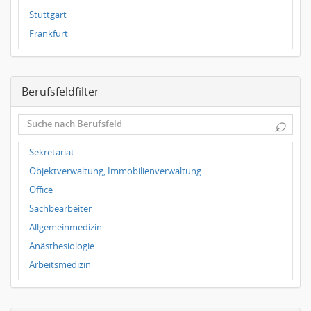
Stuttgart
Frankfurt
Dresden
Magdeburg
Berufsfeldfilter
Leipzig
Dortmund
⌕
Wuppertal
Würzburg
Sekretariat
Grünwald
Objektverwaltung, Immobilienverwaltung
Ulm
Office
Bielefeld
Sachbearbeiter
Hannover
Allgemeinmedizin
Duisburg
Anästhesiologie
Arbeitsmedizin
Augenheilkunde
Chirurgie