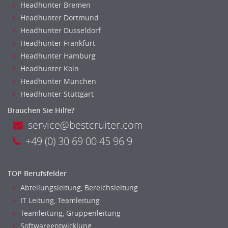
Headhunter Bremen
Finanzen Leitung, Teamleitung
Headhunter Dortmund
Finanzen Prozessmanagement
Headhunter Dusseldorf
Rechnungswesen
Headhunter Frankfurt
Revision
Headhunter Hamburg
Steuern
Headhunter Koln
Treasury
Headhunter München
Wirtschaftsprüfung
Headhunter Stuttgart
Arbeitssicherheit
Brauchen Sie Hilfe?
Montage
service@bestcruiter.com
Beauty, Wellness
+49 (0) 30 69 00 45 96 9
Fertigung, Produktion
Gastronomie, Hotellerie
Holzhandwerk
TOP Berufsfelder
Handwerk, Dienstleistung & Fertigung Leitung, Teamleitung
Abteilungsleitung, Bereichsleitung
Maler, Lackierer
IT Leitung, Teamleitung
Mechaniker
Teamleitung, Gruppenleitung
Softwareentwicklung
Metallhandwerk