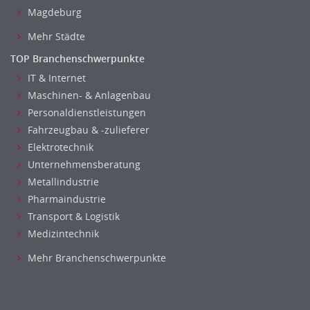
Materialwissenschaft
Magdeburg
Mechatronik
Mehr Städte
Medizintechnik
TOP Branchenschwerpunkte
Optiker, Akustiker
IT & Internet
Brandschutz
Maschinen- & Anlagenbau
Prozessmanagement
Personaldienstleistungen
Qualitätsmanagement
Fahrzeugbau & -zulieferer
Technische Dokumentation
Elektrotechnik
Technischer Systemplaner, Bauzeichner
Unternehmensberatung
Veranstaltungstechnik
Metallindustrie
Verfahrenstechnik
Pharmaindustrie
Vertriebsingenieur
Transport & Logistik
Wirtschaftsingenieur
Medizintechnik
Technisches Gebäudemanagement (TGM)
Mehr Branchenschwerpunkte
Anwendungsadministration
Consulting, Engineering
Data Warehouse, Business Intelligence