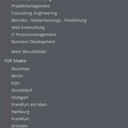
Projektmanagement
Nahrungsmittelherstellung, -verarbeitung
Consulting, Engineering
Raumgestaltung
Betriebs-, Niederlassungs-, Filialleitung
Reiseverkehr, Touristik
Web-Entwicklung
Sicherheitsdienste, Schutzdienste
IT Prozessmanagement
Automatisierungstechnik
Business Development
Bauwesen
Mehr Berufsfelder
Elektrotechnik, Elektronik
TOP Städte
Energie und Umwelttechnik
Entwicklung
München
Berlin
Fahrzeugtechnik
Köln
Fertigungstechnik
Düsseldorf
gebaeude-versorgungs-sicherheitstechnik
Stuttgart
Kunststofftechnik
Frankfurt am Main
Leitung, Teamleitung
Hamburg
Luft- und Raumfahrttechnik
Frankfurt
Maschinenbau
Dresden