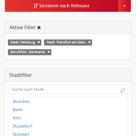
Togg
Sortieren nach Relevanz
Aktive Filter
Stadt: Hamburg
Stadt: Frankfurt am Main
Berufsfeld: Sekretariat
Stadtfilter
⌕
München
Berlin
Köln
Düsseldorf
Stuttgart