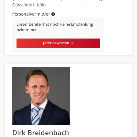
Logistik
Düsseldorf, Köln
Entsorgungslogistik
Personalvermittler
Fuhrparkmanagement
Dieser Berater hat noch keine Empfehlung
Lagerlogistik
bekommen.
Einkauf, Materialwirtschaft & Logistik Leitung, Teamleitung
Materialwirtschaft
Jetzt bewerten! »
Produktionslogistik
Einkauf, Materialwirtschaft & Logistik Prozessmanagement
Supply-Chain-Management
Anlagenbuchhaltung
Controlling
Debitorenbuchhaltung
Finanzbuchhaltung, Bilanzbuchhaltung
Gehaltsbuchhaltung, Lohnbuchhaltung
Konzernbuchhaltung
Kreditorenbuchhaltung
Dirk Breidenbach
Finanzen Leitung, Teamleitung