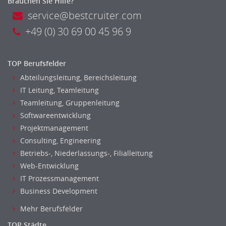
Brauchen Sie Hilfe?
Chemie
service@bestcruiter.com
Geowissenschaften
Labor, Forschung
+49 (0) 30 69 00 45 96 9
Pharmazie
Physik
TOP Berufsfelder
Agiles Projektmanagement
Abteilungsleitung, Bereichsleitung
Digital Leadership
IT Leitung, Teamleitung
Industrie 4.0
Teamleitung, Gruppenleitung
Internet of Things
Softwareentwicklung
Angestellte, Beamte auf Bundesebene
Projektmanagement
Angestellte, Beamte auf Landes-, kommunaler Ebene
Consulting, Engineering
Angestellte, Beamte im auswärtigen Dienst
Betriebs-, Niederlassungs-, Filialleitung
(Bundes-)Polizei, Justizvollzug
Web-Entwicklung
IT Prozessmanagement
Bundeswehr, Wehrverwaltung
Business Development
Feuerwehr
Steuerverwaltung, Finanzverwaltung
Mehr Berufsfelder
Verbände, Vereine
TOP Städte