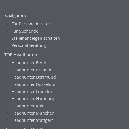
Datenbanken
Embedded Systems
Navigation
Helpdesk
Für Personalberater
IT Leitung, Teamleitung
Für Suchende
Projektmanagement
Stellenanzeigen schalten
IT Prozessmanagement
Personalberatung
Qualitätssicherung, Qualitätsprüfung
TOP Headhunter
SAP/ERP-Beratung, Entwicklung
Headhunter Berlin
Security
Headhunter Bremen
Softwareentwicklung
Headhunter Dortmund
Systemadministration, Netzwerkadministration
Headhunter Dusseldorf
Training
Headhunter Frankfurt
Headhunter Hamburg
Web-Entwicklung
Headhunter Koln
Wirtschaftsinformatik
Headhunter München
Biologie
Headhunter Stuttgart
Biotechnologie