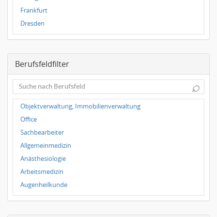
Frankfurt
Dresden
Magdeburg
Leipzig
Berufsfeldfilter
Dortmund
Wuppertal
⌕
Hallbergmoos
Würzburg
Objektverwaltung, Immobilienverwaltung
Grünwald
Office
Ulm
Sachbearbeiter
Bielefeld
Allgemeinmedizin
Hannover
Anästhesiologie
Duisburg
Arbeitsmedizin
Augenheilkunde
Chirurgie
Frauenheilkunde, Geburtshilfe