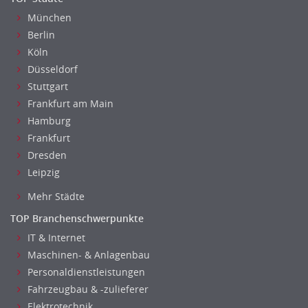
Altenpflege, Betreuungsberufe
München
Anästhesie und Intensivpflege
Berlin
Ergotherapie
Köln
Gesundheits- und Kinderkrankenpflege
Düsseldorf
Gesundheits- und Krankenpflege
Stuttgart
Hebamme, Entbindungshelfer
Frankfurt am Main
Hamburg
Heilerziehungspfleger
Frankfurt
Logopädie
Dresden
Pflegehelfer
Leipzig
Physiotherapie
Sanitätsdienst, ambulanter Dienst
Mehr Städte
Strahlentherapie
TOP Branchenschwerpunkte
Außendienst
IT & Internet
Immobilienmakler
Maschinen- & Anlagenbau
Innendienst, Sachbearbeitung
Personaldienstleistungen
Kundenservice
Fahrzeugbau & -zulieferer
Elektrotechnik
Vertrieb & Verkauf Leitung, Teamleitung