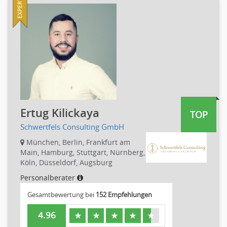
Produktmanagement
Personaldienstleistungen
Strategisches Marketing
Pharmaindustrie
Vertriebsmarketing
Recht
Human Resources
Telekommunikation
Personal Leitung, Teamleitung
Textilien & Bekleidung
rec2rec
Transport & Logistik
Recruiting, Personalmarketing
Unternehmensberatung
Referent
Versicherungen
Ertug Kilickaya
TOP
Anwaltschaft
Naturwissenschaften & Forschung
Schwertfels Consulting GmbH
Justiziariat, Rechtsabteilung
Notar-, Justizfachangestellter, Anwaltsfachgehilfe
München, Berlin, Frankfurt am
Main, Hamburg, Stuttgart, Nürnberg,
Notariat
Köln, Düsseldorf, Augsburg
Richter, Justizbeamte
Personalberater
Analyst
Gesamtbewertung bei
152 Empfehlungen
Anlageberatung, Vermögensberatung
Asset-/Fonds-Management
4.96
★
★
★
★
★
Börsenhandel