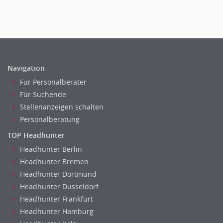
Sicherheit
Banken, Finanzdienstleister und Versicherungen Finanzen
Firmenkundengeschäft
Investment-Banking
Kreditanalyse
Navigation
Banken, Finanzdienstleister und Versicherungen Leitung,
Teamleitung
Für Personalberater
Mergers & Acquisitions
Für Suchende
Privatkundengeschäft
Stellenanzeigen schalten
Mathematik, Produkt, Statistik
Personalberatung
Versicherung: Sachbearbeitung
TOP Headhunter
Zahlungsverkehr
Headhunter Berlin
Ausbilder
Headhunter Bremen
Berufsschule
Headhunter Dortmund
Erwachsenenbildung
Headhunter Dusseldorf
Headhunter Frankfurt
Erzieher
Headhunter Hamburg
Kindergarten, KiTa, Vorschule