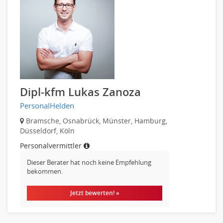
Pharmaindustrie
Vertriebsmarketing
Recht
Human Resources
Textilien & Bekleidung
Personal Leitung, Teamleitung
Transport & Logistik
rec2rec
Unternehmensberatung
Recruiting, Personalmarketing
Versicherungen
Referent
Naturwissenschaften & Forschung
Dipl-kfm Lukas Zanoza
Anwaltschaft
PersonalHelden
Justiziariat, Rechtsabteilung
Notar-, Justizfachangestellter, Anwaltsfachgehilfe
Bramsche, Osnabrück, Münster, Hamburg,
Düsseldorf, Köln
Notariat
Personalvermittler
Richter, Justizbeamte
Analyst
Dieser Berater hat noch keine Empfehlung
bekommen.
Anlageberatung, Vermögensberatung
Asset-/Fonds-Management
Jetzt bewerten! »
Börsenhandel
Banken, Finanzdienstleister und Versicherungen Compliance,