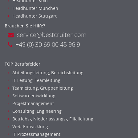
Headhunter Koln
Bildung & Soziales Leitung, Teamleitung
Headhunter München
Sozialarbeit
Headhunter Stuttgart
Universität, Fachhochschule
Brauchen Sie Hilfe?
Unterricht: Grundschule
service@bestcruiter.com
Unterricht: Sekundarstufe
+49 (0) 30 69 00 45 96 9
Architektur
Fotografie, Video
Grafik- und Kommunikationsdesign
TOP Berufsfelder
Medien-, Screen-, Webdesign
Abteilungsleitung, Bereichsleitung
Modedesign, Schmuckdesign
IT Leitung, Teamleitung
Produktdesign, Industriedesign
Teamleitung, Gruppenleitung
Theater, Schauspiel, Musik, Tanz
Softwareentwicklung
Beschaffungslogistik
Projektmanagement
Disposition
Consulting, Engineering
Einkauf
Betriebs-, Niederlassungs-, Filialleitung
Web-Entwicklung
Logistik
IT Prozessmanagement
Entsorgungslogistik