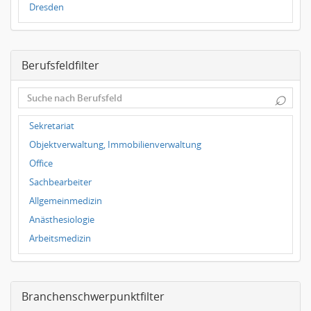
Dresden
Magdeburg
Leipzig
Berufsfeldfilter
Dortmund
Wuppertal
⌕
Hallbergmoos
Würzburg
Sekretariat
Grünwald
Objektverwaltung, Immobilienverwaltung
Ulm
Office
Bielefeld
Sachbearbeiter
Hannover
Allgemeinmedizin
Duisburg
Anästhesiologie
Arbeitsmedizin
Augenheilkunde
Chirurgie
Branchenschwerpunktfilter
Hals-Nasen-Ohrenheilkunde