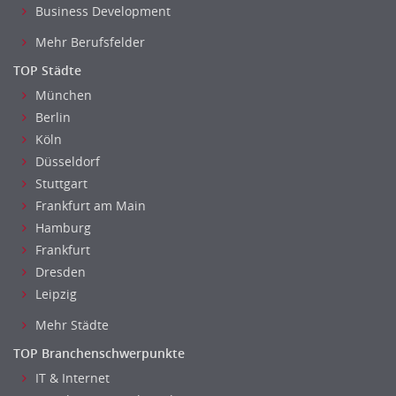
Business Development
Fuhrparkmanagement
Lagerlogistik
Mehr Berufsfelder
Einkauf, Materialwirtschaft & Logistik Leitung, Teamleitung
TOP Städte
Materialwirtschaft
München
Produktionslogistik
Berlin
Einkauf, Materialwirtschaft & Logistik Prozessmanagement
Köln
Supply-Chain-Management
Düsseldorf
Anlagenbuchhaltung
Stuttgart
Frankfurt am Main
Controlling
Hamburg
Debitorenbuchhaltung
Frankfurt
Finanzbuchhaltung, Bilanzbuchhaltung
Dresden
Gehaltsbuchhaltung, Lohnbuchhaltung
Leipzig
Konzernbuchhaltung
Mehr Städte
Kreditorenbuchhaltung
Finanzen Leitung, Teamleitung
TOP Branchenschwerpunkte
Finanzen Prozessmanagement
IT & Internet