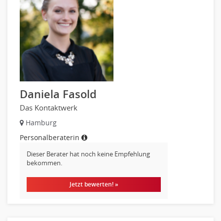
Datenbanken
Embedded Systems
Helpdesk
IT Leitung, Teamleitung
Projektmanagement
IT Prozessmanagement
Qualitätssicherung, Qualitätsprüfung
Daniela Fasold
SAP/ERP-Beratung, Entwicklung
Das Kontaktwerk
Security
Hamburg
Softwareentwicklung
Personalberaterin
Systemadministration, Netzwerkadministration
Dieser Berater hat noch keine Empfehlung
Training
bekommen.
Web-Entwicklung
Wirtschaftsinformatik
Jetzt bewerten! »
Biologie
Biotechnologie