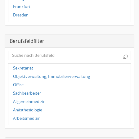
Frankfurt
Dresden
Magdeburg
Leipzig
Berufsfeldfilter
Dortmund
Wuppertal
⌕
Hallbergmoos
Würzburg
Sekretariat
Grünwald
Objektverwaltung, Immobilienverwaltung
Ulm
Office
Bielefeld
Sachbearbeiter
Hannover
Allgemeinmedizin
Duisburg
Anästhesiologie
Arbeitsmedizin
Augenheilkunde
Chirurgie