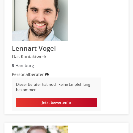
Materialwissenschaft
Mechatronik
Medizintechnik
Optiker, Akustiker
Brandschutz
Prozessmanagement
Lennart Vogel
Qualitätsmanagement
Das Kontaktwerk
Technische Dokumentation
Hamburg
Technischer Systemplaner, Bauzeichner
Personalberater
Veranstaltungstechnik
Verfahrenstechnik
Dieser Berater hat noch keine Empfehlung
bekommen.
Vertriebsingenieur
Wirtschaftsingenieur
Jetzt bewerten! »
Technisches Gebäudemanagement (TGM)
Anwendungsadministration
Consulting, Engineering
Data Warehouse, Business Intelligence