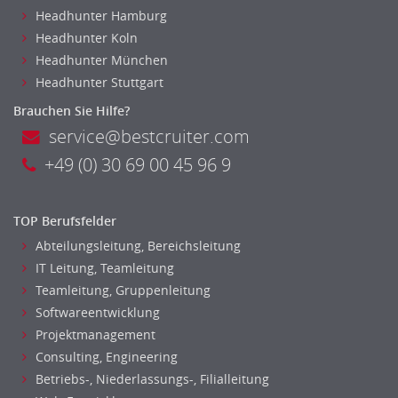
Headhunter Hamburg
Pharmaberater
Headhunter Koln
Pre-Sales
Headhunter München
Telesales
Headhunter Stuttgart
Verkauf (Handel)
Brauchen Sie Hilfe?
service@bestcruiter.com
+49 (0) 30 69 00 45 96 9
TOP Berufsfelder
Abteilungsleitung, Bereichsleitung
IT Leitung, Teamleitung
Teamleitung, Gruppenleitung
Softwareentwicklung
Projektmanagement
Consulting, Engineering
Betriebs-, Niederlassungs-, Filialleitung