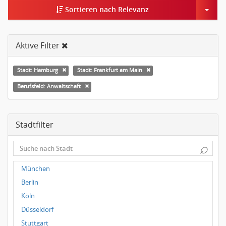
Togg
Sortieren nach Relevanz
Aktive Filter
Stadt: Hamburg
Stadt: Frankfurt am Main
Berufsfeld: Anwaltschaft
Stadtfilter
⌕
München
Berlin
Köln
Düsseldorf
Stuttgart