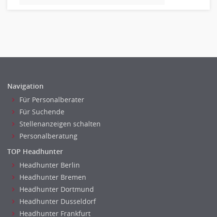
Altenpflege, Betreuungsberufe
Anästhesie und Intensivpflege
Ergotherapie
Gesundheits- und Kinderkrankenpflege
Gesundheits- und Krankenpflege
Hebamme, Entbindungshelfer
Heilerziehungspfleger
Navigation
Logopädie
Für Personalberater
Pflegehelfer
Für Suchende
Stellenanzeigen schalten
Physiotherapie
Personalberatung
Sanitätsdienst, ambulanter Dienst
Strahlentherapie
TOP Headhunter
Außendienst
Headhunter Berlin
Immobilienmakler
Headhunter Bremen
Headhunter Dortmund
Innendienst, Sachbearbeitung
Headhunter Dusseldorf
Kundenservice
Headhunter Frankfurt
Vertrieb & Verkauf Leitung, Teamleitung