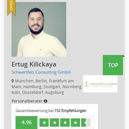
PR, Unternehmenskommunikation
Personaldienstleistungen
Produktmanagement
Pharmaindustrie
Strategisches Marketing
Recht
Vertriebsmarketing
Telekommunikation
Human Resources
Textilien & Bekleidung
Personal Leitung, Teamleitung
Transport & Logistik
rec2rec
Unternehmensberatung
Recruiting, Personalmarketing
Versicherungen
Ertug Kilickaya
TOP
Referent
Naturwissenschaften & Forschung
Schwertfels Consulting GmbH
Justiziariat, Rechtsabteilung
Notar-, Justizfachangestellter, Anwaltsfachgehilfe
München, Berlin, Frankfurt am
Main, Hamburg, Stuttgart, Nürnberg,
Notariat
Köln, Düsseldorf, Augsburg
Richter, Justizbeamte
Personalberater
Analyst
Gesamtbewertung bei
152 Empfehlungen
Anlageberatung, Vermögensberatung
Asset-/Fonds-Management
4.96
★
★
★
★
★
Börsenhandel