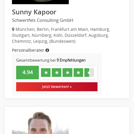
Finanzen Prozessmanagement
Sunny Kapoor
Rechnungswesen
Schwertfels Consulting GmbH
Revision
Steuern
München, Berlin, Frankfurt am Main, Hamburg,
Stuttgart, Nürnberg, Köln, Düsseldorf, Augsburg,
Treasury
Chemnitz, Leipzig, (Bundesweit)
Wirtschaftsprüfung
Personalberater
Arbeitssicherheit
Gesamtbewertung bei
9 Empfehlungen
Montage
Beauty, Wellness
4.94
★
★
★
★
★
Elektrik, Sanitär, Heizung, Klima
Fertigung, Produktion
Jetzt bewerten! »
Gastronomie, Hotellerie
Holzhandwerk
Handwerk, Dienstleistung & Fertigung Leitung, Teamleitung
Maler, Lackierer
Mechaniker
Metallhandwerk