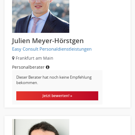
Nahrungsmittelherstellung, -verarbeitung
Raumgestaltung
Reiseverkehr, Touristik
Sicherheitsdienste, Schutzdienste
Julien Meyer-Hörstgen
Automatisierungstechnik
Bauwesen
Easy Consult Personaldienstleistungen
Elektrotechnik, Elektronik
Frankfurt am Main
Energie und Umwelttechnik
Personalberater
Entwicklung
Dieser Berater hat noch keine Empfehlung
Fahrzeugtechnik
bekommen.
Fertigungstechnik
Jetzt bewerten! »
gebaeude-versorgungs-sicherheitstechnik
Kunststofftechnik
Leitung, Teamleitung
Luft- und Raumfahrttechnik
Maschinenbau