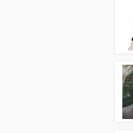
Berufsschule
Erwachsenenbildung
Erzieher
Kindergarten, KiTa, Vorschule
Bildung & Soziales Leitung,
Teamleitung
Sozialarbeit
Universität, Fachhochschule
Unterricht: Grundschule
Unterricht: Sekundarstufe
Architektur
Fotografie, Video
Grafik- und Kommunikationsdesign
Medien-, Screen-, Webdesign
Modedesign, Schmuckdesign
Produktdesign, Industriedesign
Theater, Schauspiel, Musik, Tanz