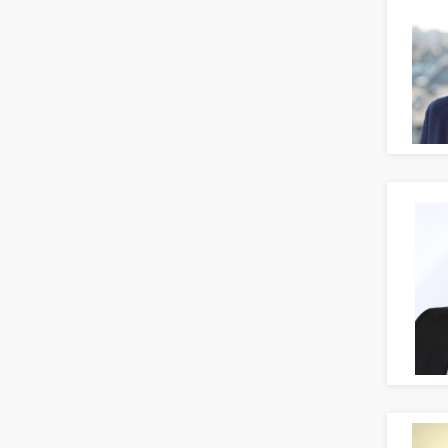
Telekommunikation
PR, Unternehmenskommunikation
Textilien & Bekleidung
Produktmanagement
Transport & Logistik
Strategisches Marketing
Unternehmensberatung
Vertriebsmarketing
Versicherungen
Human Resources
Naturwissenschaften & Forschung
Personal Leitung, Teamleitung
rec2rec
Recruiting, Personalmarketing
Referent
Anwaltschaft
Justiziariat, Rechtsabteilung
Notar-, Justizfachangestellter,
Anwaltsfachgehilfe
Notariat
Richter, Justizbeamte
Analyst
Anlageberatung, Vermögensberatung