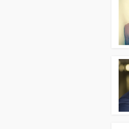
Asset-/Fonds-Management
Börsenhandel
Banken, Finanzdienstleister und
Versicherungen Compliance, Sicherheit
Banken, Finanzdienstleister und
Versicherungen Finanzen
Firmenkundengeschäft
Investment-Banking
Kreditanalyse
Banken, Finanzdienstleister und
Versicherungen Leitung, Teamleitung
Mergers & Acquisitions
Privatkundengeschäft
Mathematik, Produkt, Statistik
Versicherung: Sachbearbeitung
Zahlungsverkehr
Ausbilder