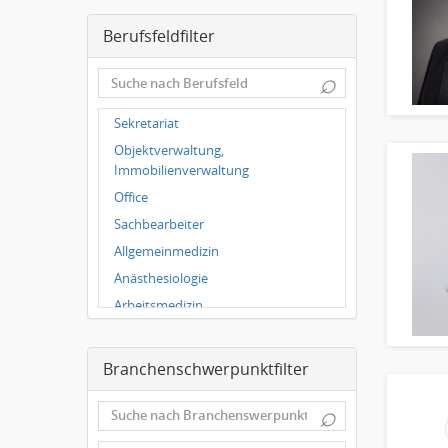
Leipzig
Berufsfeldfilter
Dortmund
Wuppertal
⌕
Hallbergmoos
Würzburg
Sekretariat
Grünwald
Objektverwaltung,
Ulm
Immobilienverwaltung
Bielefeld
Office
Hannover
Sachbearbeiter
Duisburg
Allgemeinmedizin
Anästhesiologie
Arbeitsmedizin
Augenheilkunde
Chirurgie
Branchenschwerpunktfilter
Frauenheilkunde, Geburtshilfe
⌕
Hals-Nasen-Ohrenheilkunde
Hautkrankheiten,